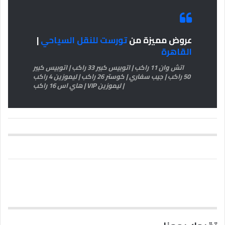
عروض مميزة من
تورست للنقل السياحي
|
القاهرة
اتش وان 11 راكب | اتوبيس كبير 33 راكب | اتوبيس كبير
50 راكب | جيب سفاري | كوستر 26 راكب | ليموزين 4 راكب
| ليموزين VIP | هاي اس 16 راكب