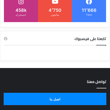
458k
4٬750
11٬666
Fans
متابعون
انستجرام
تابعنا على فيسبوك
تواصل معنا
اتصل بنا