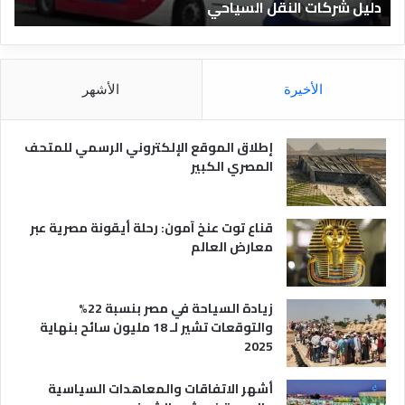
شركات النقل السياحي
دليل الفنا
د
ق
ا
ل
م
الأخيرة
الأشهر
ص
ر
ي
إطلاق الموقع الإلكتروني الرسمي للمتحف
ة
المصري الكبير
قناع توت عنخ آمون: رحلة أيقونة مصرية عبر
معارض العالم
زيادة السياحة في مصر بنسبة 22%
والتوقعات تشير لـ 18 مليون سائح بنهاية
2025
أشهر الاتفاقات والمعاهدات السياسية