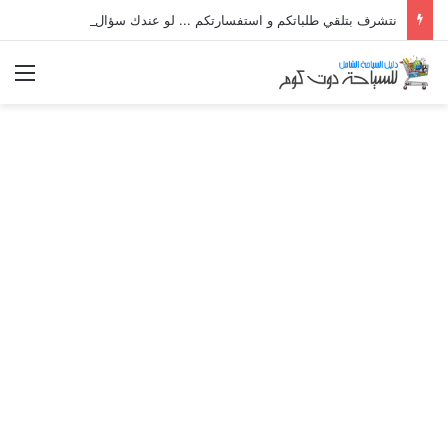
نتشرف بتلقي طلباتكم و استفسارتكم ... لو عندك سؤال او استفسار ماتدرددش فى طلب المساعدة
الق