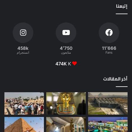
إتبعنا
458k
4٬750
11٬666
Fans
متابعون
انستجرام
474K
K
أخر المقالات