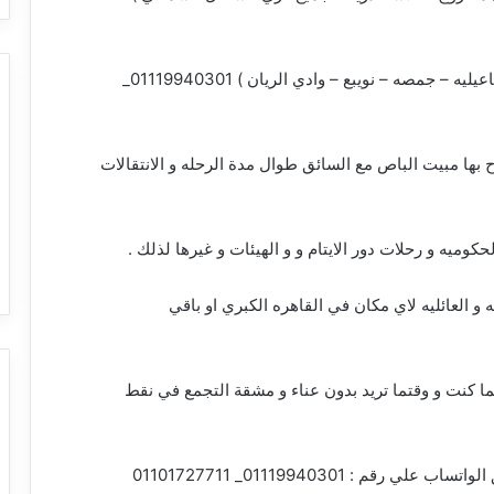
عيليه – جمصه – نويبع – وادي الريان )
01119940301_
 و رحلات المبيت متاح بها مبيت الباص مع السائق طوال مدة الرحله و الانتقالات
ميه و رحلات دور الايتام و و الهيئات و غيرها لذلك .
لجماعيه و العائليه لاي مكان في القاهره الكبري او باقي
ا كنت و وقتما تريد بدون عناء و مشقة التجمع في نقط
ق الواتساب علي رقم :
01119940301_ 01101727711