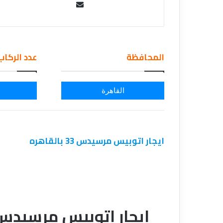
ي
Se
قناة للسياحة دو
ا
nd
الفنادق
ح
an
ة
em
د
المحافظة
عدد الركاب
و
ail
ت
ك
و
القاهرة
م
–
ع
ر
ايجار اتوبيس مرسيدس 33 بالقاهره
و
ض
ا
ل
ف
ن
ا
ايجار اتوبيس مرسيدس 33 راكب في م
د
ق