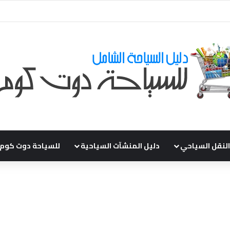
قي طلباتكم و استفسارتكم ... لو عندك سؤال او استفسار ماتدرددش فى طلب ال
النقل السياحي
دليل المنشآت السياحية
للسياحة دوت كوم