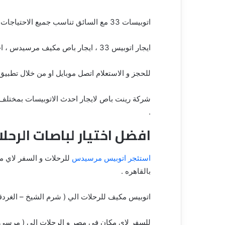
اتوبيسات 33 مع السائق تناسب جميع الاحتياجات و جميع انواع التنقلات لاسهل و افضل الرحلات البريه لذلك .
ايجار اتوبيس 33 ، ايجار باص مكيف مرسيدس ، اجر ميني باص في القاهره ، تأجير اتوبيسات في مدينة نصر .
للحجز و الاستعلام اتصل موبايل او من خلال تطبي
شركة رينت باص لايجار احدث الاتوبيسات بمختلف ا
.
افضل اختيار لباصات الرحلات: با
استئجر اتوبيس مرسيدس
للرحلات و السفر لاي 
بالقاهره .
اتوبيس مكيف للرحلات الي ( شرم الشيخ – الغرد
للسفر لاي مكان في مصر و الرحلات الي ( مرسي 