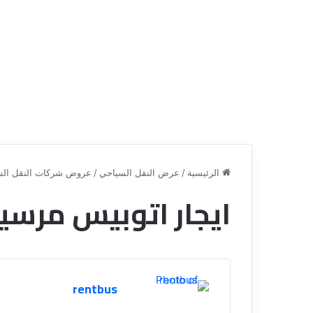
الرئيسية
/
عرض النقل السياحي
/
عروض شركات النقل الس
ايجار اتوبيس مرسيدس 33 با
ق
ن
ا
ة
ل
rentbus
ل
س