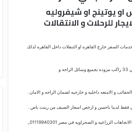
رسيدس او يوتينج او شيفروليه
ر للرحلات و الانتقالات
سياحي مكيف لخدمات السفر خارج القاهره او التنقلات داخل القاهره لذلك
استئجر من شركتنا باصات احدث موديل تكفي حتي 33 راكب مزوده بجميع وسائل الراحه و
فقط لدينا باحسن و ارخص اسعار الصيف من رينت باص .
01119940301_