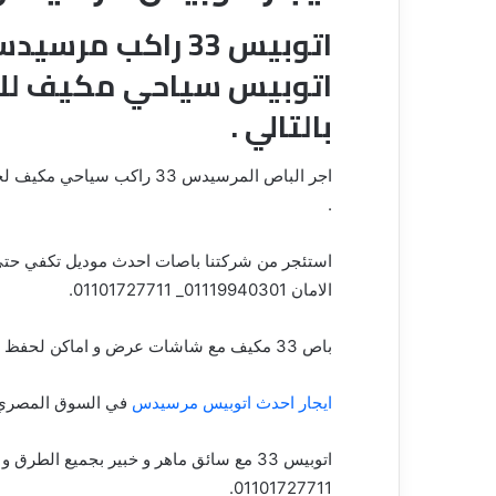
اتوبيس 33 راكب م
اتوبيس سياحي مكيف للايجا
بالتالي .
اجر الباص المرسيدس 33 راكب 
.
الامان
01119940301_ 01101727711
.
باص 33 مكيف مع شاشات عرض و اماكن لحفظ الحقائب و الامتعه داخليه و خارجيه لضمان الراحه و الامان .
ايجار احدث اتوبيس مرسيدس
في السوق المصري 
اتوبيس 33 مع سائق ماهر و خبير بجميع الطرق و الاتجاهات الزراعيه و الصحراويه في مصر
.
01101727711