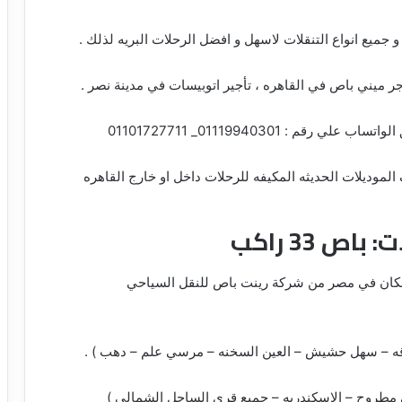
ق الواتساب علي رقم :
01119940301_ 01101727711
لموديلات الحديثه المكيفه للرحلات داخل او خارج القاهره
ص 33 راكب
مكان في مصر من شركة رينت باص للنقل السياحي
قه – سهل حشيش – العين السخنه – مرسي علم – دهب ) .
مطروح – الاسكندريه – جميع قري الساحل الشمالي )