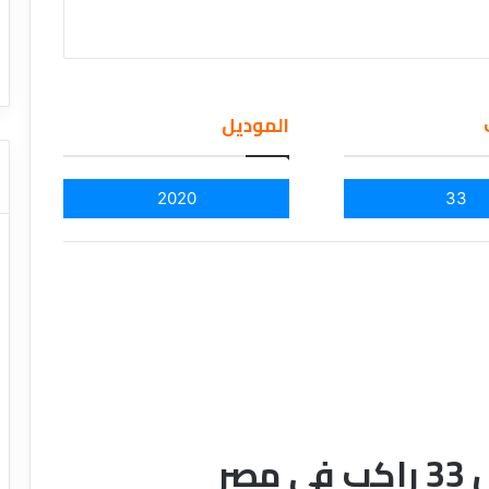
ا
ت كوم – عروض
ت
عروض شركات النقل السياحي
ا
ل
ن
الموديل
ق
ل
ا
ل
2020
33
س
ي
ا
ح
ي
صر