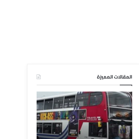
المقالات المميزة
د
د
ل
ل
ي
ي
ل
ل
ش
ا
ر
ل
ك
ف