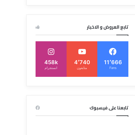
تابع العروض و الاخبار
458k
4٬740
11٬666
Fans
متابعون
انستجرام
تابعنا على فيسبوك