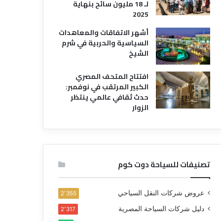
لـ 18 مليون سائح بنهاية
2025
أشهر الاتفاقات والمعاهدات
السياسية والحربية في شرم
الشيخ
افتتاح المتحف المصري
الكبير المرتقب في نوفمبر:
حدث ثقافي عالمي ينتظر
الزوار
تصنيفات للسياحة دوت كوم
عروض شركات النقل السياحي
2٬355
دليل شركات السياحة المصرية
2٬317