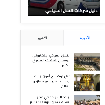
ا
ن
ت
ا
دليل شركات النقل السياحي
دليل الفنادق 
ا
د
ل
ق
ن
ا
ق
ل
ل
م
ا
ص
الأخيرة
الأشهر
ل
ر
س
ي
ي
ة
إطلاق الموقع الإلكتروني
ا
الرسمي للمتحف المصري
ح
الكبير
ي
قناع توت عنخ آمون: رحلة
أيقونة مصرية عبر معارض
العالم
زيادة السياحة في مصر
بنسبة 22% والتوقعات تشير