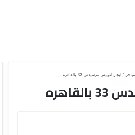
ياحي
/
ايجار اتوبيس مرسيدس 33 بالقاهره
لقاهره
ع
ر
و
ض
ش
ر
ك