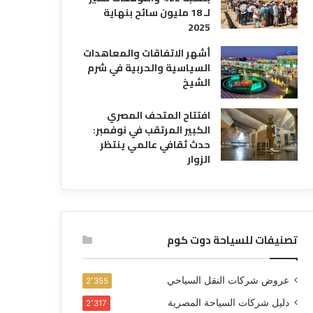
لـ 18 مليون سائح بنهاية
2025
أشهر الاتفاقات والمعاهدات
السياسية والحربية في شرم
الشيخ
افتتاح المتحف المصري
الكبير المرتقب في نوفمبر:
حدث ثقافي عالمي ينتظر
الزوار
تصنيفات للسياحة دوت كوم
عروض شركات النقل السياحي
2٬355
دليل شركات السياحة المصرية
2٬317