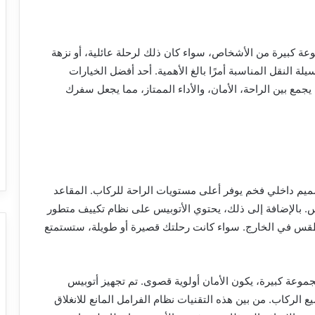
لتفكير في السفر 01102106655 مع مجموعة كبيرة من الأشخاص، سواء كان ذلك لرحلة عائلية، أو نزهة
لة النقل المناسبة أمرًا بالغ الأهمية. أحد أفضل الخيارات
يس مرسيدس 500 الفاخر، والذي يجمع بين الراحة، الأمان، والأداء الممتاز، مما يجعل سفرك
تميز أتوبيس 01102106655 مرسيدس 500 بتصميم داخلي فخم يوفر أعلى مستويات الراحة للركاب. المقاعد
. بالإضافة إلى ذلك، يحتوي الأتوبيس على نظام تكييف متطور
الطقس في الخارج. سواء كانت رحلتك قصيرة أو طويلة، ستستمتع
ندما يتعلق الأمر بالسفر 01102106655 مع مجموعة كبيرة، يكون الأمان أولوية قصوى. تم تجهيز أتوبيس
ة جميع الركاب. من بين هذه التقنيات نظام الفرامل المانع للانغلاق