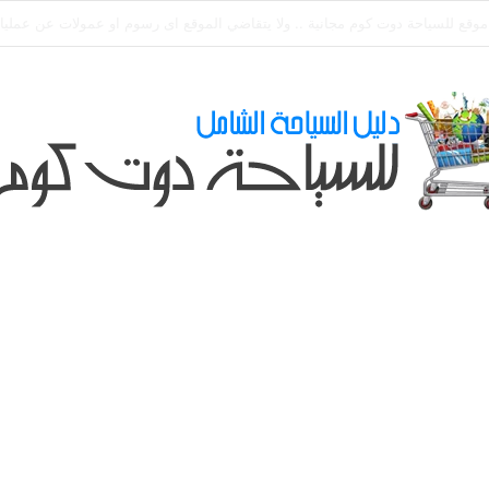
طلباتكم و استفسارتكم ... لو عندك سؤال او استفسار ماتدرددش فى طلب المسا