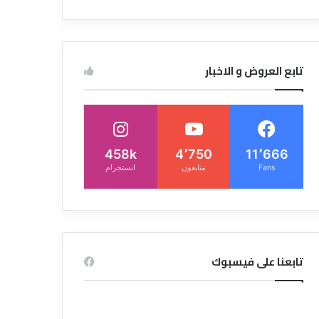
تابع العروض و الاخبار
458k
4٬750
11٬666
Fans
متابعون
انستجرام
تابعنا على فيسبوك