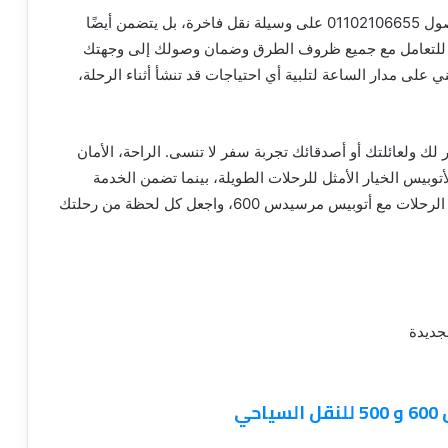
بالتالي تأجير أتوبيس مرسيدس 600 لا يعني فقط الحصول 01102106655 على وسيلة نقل فاخرة، بل يتضمن أيضًا
ا للتعامل مع جميع ظروف الطرق وضمان وصولك إلى وجهتك
ي على مدار الساعة لتلبية أي احتياجات قد تنشأ أثناء الرحلة،
60 لرحلات الصيف يوفر لك ولعائلتك أو أصدقائك تجربة سفر لا تنسى. الراحة، الأمان
 هذا الأتوبيس الخيار الأمثل للرحلات الطويلة، بينما تضمن الخدمة
الاحترافية رضاك الكامل. استمتع بجمال الصيف وروعة الرحلات مع أتوبيس مرسيدس 600، واجعل كل لحظة من رحلتك
ي