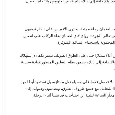
 مقعد. بالإضافة إلى ذلك، يتم فحص الأتوبيس بانتظام لضمان
5 مجهزًا بأحدث التقنيات لضمان رحلة ممتعة. يحتوي الأتوبيس على نظام ترفيهي
رض 01102106655، ونظام صوتي عالي الجودة، وواي فاي لضمان بقاء الركاب على اتصال
محمولة باستخدام المنافذ المتوفرة.
يدس 500 بمحرك قوي يضمن أداءً ممتازًا حتى على الطرق الطويلة. يتميز بكفاءة استهلاك
. بالإضافة إلى ذلك، يضمن نظام التعليق المتطور قيادة سلسة
.
01102106655 مرسيدس 500، لا تحصل فقط على وسيلة نقل ممتازة، بل تستفيد أيضًا من
ًا للتعامل مع جميع ظروف الطرق، ويضمنون وصولك إلى
ار الساعة لتلبية أي احتياجات قد تنشأ أثناء الرحلة.