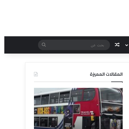
مقال عشوائي
بحث
عن
المقالات المميزة
د
د
ل
ل
ي
ي
ل
ل
ش
ا
ر
ل
ك
ف