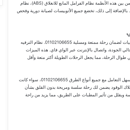
أنظمة الأمان التي تضمن سلامة الركاب طوال الرحلة. من بين هذه الأنظمة نظام الفرامل المانع للانغلاق (ABS)، نظام
ان لجميع الركاب. بالإضافة إلى ذلك، تخضع جميع الأتوبيسات لصيانة دورية وفحص
ي
بالتالي يأتي أتوبيس مرسيدس 600 مجهزًا بأحدث التقنيات لضمان رحلة ممتعة ومسلية 01102106655. نظام الترفيه
الجودة، واتصال بالإنترنت عبر الواي فاي. هذه الميزات
 طوال الرحلة، مما يجعل الرحلات الطويلة أكثر متعة وأقل
لذلك الأداء القوي لأتوبيس مرسيدس 600 يجعل من السهل التعامل مع جميع أنواع الطرق 01102106655، سواء كانت
ستهلاك الوقود يضمن لك رحلة سلسة ومريحة بدون القلق بشأن
ة ويقلل من تأثير المطبات على الطريق، مما يزيد من راحة