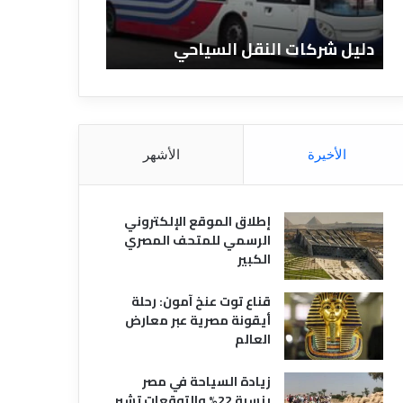
ا
ن
ت
ا
دليل شركات النقل السياحي
دليل الفنادق 
ا
د
ل
ق
ن
ا
ق
ل
ل
م
ا
ص
الأخيرة
الأشهر
ل
ر
س
ي
ي
ة
إطلاق الموقع الإلكتروني
ا
الرسمي للمتحف المصري
ح
الكبير
ي
قناع توت عنخ آمون: رحلة
أيقونة مصرية عبر معارض
العالم
زيادة السياحة في مصر
بنسبة 22% والتوقعات تشير