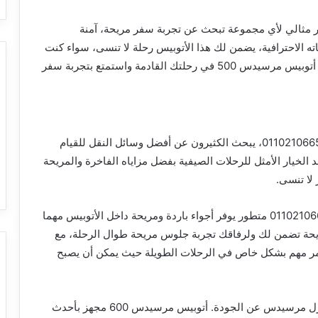
يدس 500 للسفريات هو خيار مثالي لأي مجموعة تبحث عن تجربة سفر مريحة، آمنة
 وخدماته الاحترافية، يضمن لك هذا الأتوبيس رحلة لا تنسى، سواء كنت
تسافر لمسافات قصيرة أو طويلة. لا تتردد في استئجار أتوبيس مرسيدس 500 في رحلتك القادمة واستمتع بتجربة سفر
لذلك مع قدوم فصل الصيف وارتفاع درجات الحرارة 01102106655، يبحث الكثيرون عن أفضل وسائل النقل للقيام
ات ممتعة ومريحة. تأجير أتوبيس مرسيدس 600 يعد الخيار الأمثل للرحلات الصيفية بفضل مزاياه الفاخرة والمريحة
لا تنسى.
بالتالي أتوبيس مرسيدس 600 يتميز بنظام تكييف 01102106655 متطور يوفر أجواء باردة ومريحة داخل الأتوبيس مهما
ريحة تضمن لك ولرفاقك تجربة جلوس مريحة طوال الرحلة، مع
أمر مهم بشكل خاص في الرحلات الطويلة حيث يمكن أن يصبح
لذلك عندما يتعلق الأمر بالأمان 01102106655، لا يتنازل مرسيدس عن الجودة. أتوبيس مرسيدس 600 مجهز بأحدث