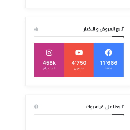
تابع العروض و الاخبار
458k
4٬750
11٬666
Fans
متابعون
انستجرام
تابعنا على فيسبوك