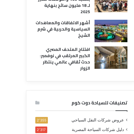
لـ 18 مليون سائح بنهاية
2025
أشهر الاتفاقات والمعاهدات
السياسية والحربية في شرم
الشيخ
افتتاح المتحف المصري
الكبير المرتقب في نوفمبر:
حدث ثقافي عالمي ينتظر
الزوار
تصنيفات للسياحة دوت كوم
عروض شركات النقل السياحي
2٬355
دليل شركات السياحة المصرية
2٬317