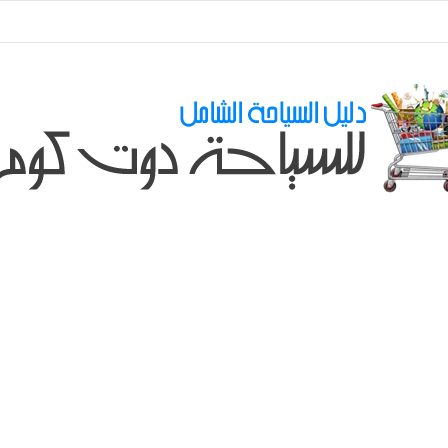
طلباتكم و استفسارتكم ... لو عندك سؤال او استفسار ماتدرددش فى طلب المسا