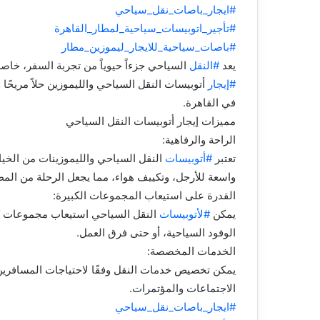
#ايجار_باصات_نقل_سياحي
#تأجير_اتوبيسات_سياحية_لمطار_القاهرة
#باصات_سياحية_للايجار_ليموزين_مطار
يعد
#النقل
السياحي جزءاً حيوياً من تجربة السفر، خاص
#إيجار
أتوبيسات النقل السياحي والليموزين حلاً مريحًا و
في القاهرة.
مميزات إيجار أتوبيسات النقل السياحي
الراحة والرفاهية:
تعتبر
#أتوبيسات
النقل السياحي والليموزينات من الخيا
واسعة للأرجل، وتكييف هواء، مما يجعل الرحلة من المطا
القدرة على استيعاب المجموعات الكبيرة:
يمكن
#لأتوبيسات
النقل السياحي استيعاب مجموعات كبيرة
الوفود السياحية، أو حتى فرق العمل.
الخدمات المخصصة:
يمكن تخصيص خدمات النقل وفقًا لاحتياجات المسافرين،
الاجتماعات والمؤتمرات.
#ايجار_باصات_نقل_سياحي