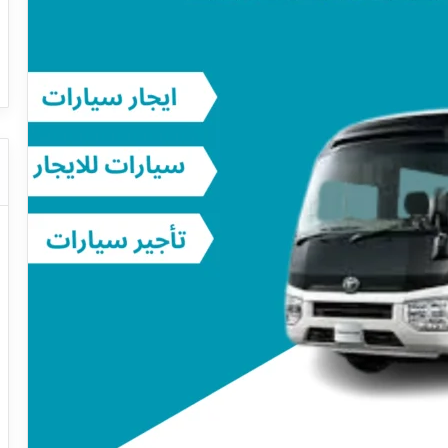
ا
ت كوم – عروض
ت
عروض شركات النقل السياحي
ا
ل
ن
ق
ل
ا
ل
س
ي
ا
ح
ي