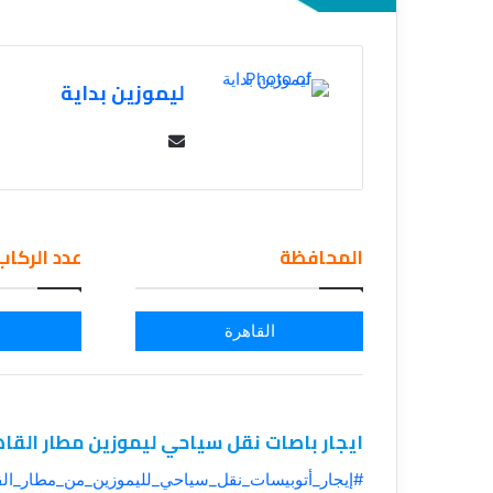
ق
ليموزين بداية
Se
nd
an
em
المحافظة
عدد الركاب
ail
القاهرة
ايجار باصات نقل سياحي ليموزين مطار القا
#إيجار_أتوبيسات_نقل_سياحي_لليموزين_من_مطار_الق