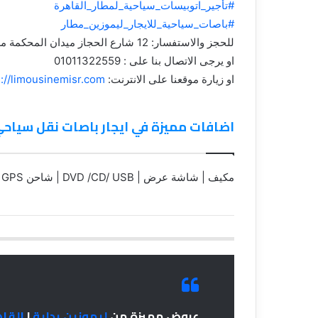
#تأجير_اتوبيسات_سياحية_لمطار_القاهرة
#باصات_سياحية_للايجار_ليموزين_مطار
للحجز والاستفسار: 12 شارع الحجاز ميدان المحكمة مصر الجديدة
او يرجى الاتصال بنا على : 01011322559
او زيارة موقعنا على الانترنت:
s://limousinemisr.com
اضافات مميزة في ايجار باصات نقل سياحي
مكيف | شاشة عرض | DVD /CD/ USB | شاحن USB | GPS
عروض مميزة من
ليموزين بداية
|
القا