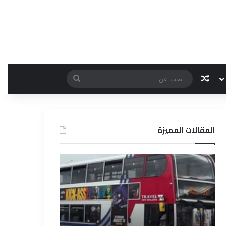
مقال عشوائي
بحث
عن
المقالات المميزة
د
د
ل
ل
ي
ي
ل
ل
ش
ا
ر
ل
ك
ف