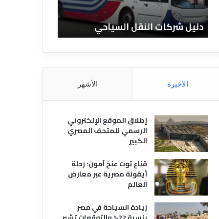
ا
ن
ت
ا
دليل شركات النقل السياحي
دليل الفنادق 
ا
د
ل
ق
ن
ا
ق
ل
ل
م
ا
ص
الأخيرة
الأشهر
ل
ر
س
ي
ي
ة
إطلاق الموقع الإلكتروني
ا
الرسمي للمتحف المصري
ح
الكبير
ي
قناع توت عنخ آمون: رحلة
أيقونة مصرية عبر معارض
العالم
زيادة السياحة في مصر
بنسبة 22% والتوقعات تشير