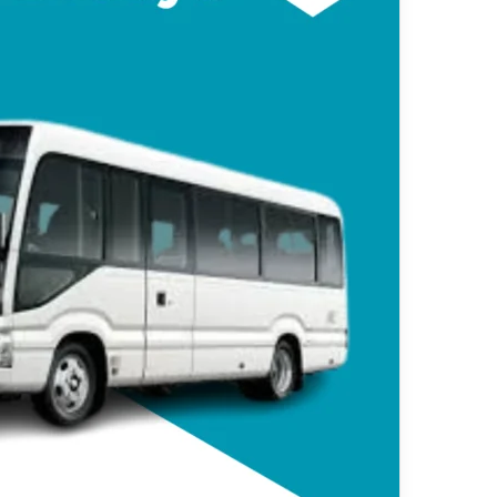
ي
قناة للسياحة دو
ا
الفنادق
ح
ة
د
و
ت
ك
و
م
–
ع
ر
و
ض
ا
ل
ف
ن
ا
د