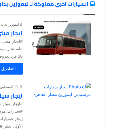
السيارات اخري مملوكة لـ ليموزين بداي
ليموزين بداية
ايجار ميني باص 8
28 فرد بعروض و خصومات الصيف #ميني باص...
التفاصيل 
8 أغسطس، 2024
ايجار سي
#ايجار_سيارا
#سيارات_مرسي
إيجار #سيارات
الأولى تعتبر #