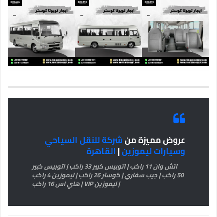
عروض مميزة من
شركة للنقل السياحي
وسيارات ليموزين
|
القاهرة
اتش وان 11 راكب | اتوبيس كبير 33 راكب | اتوبيس كبير
50 راكب | جيب سفاري | كوستر 26 راكب | ليموزين 4 راكب
| ليموزين VIP | هاي اس 16 راكب