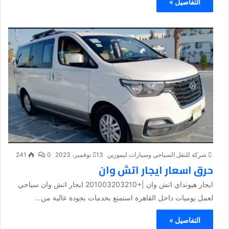
التفاصيل »
شركة للنقل السياحي وسيارات ليموزين
13 نوفمبر، 2023
0
241
حرق اسعار ايجار اتش وان
ايجار هيونداي اتش وان |+201003203210 ايجار اتش وان سياحي
لعمل يوميات داخل القاهرة استمتع بخدمات بجودة عالية من...
التفاصيل »