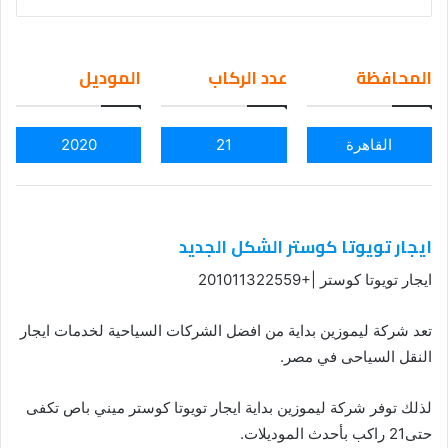
nd
an
em
المحافظة
عدد الركاب
الموديل
ail
القاهرة
21
2020
ايجار تويوتا كوستر الشكل الجديد
ايجار تويوتا كوستر |+201011322559
تعد شركة ليموزين بداية من افضل الشركات السياحية لخدمات ايجار
النقل السياحى في مصر.
لذلك توفر شركة ليموزين بداية ايجار تويوتا كوستر ميني باص تكفى
حتى21 راكب بأحدث الموديلات.