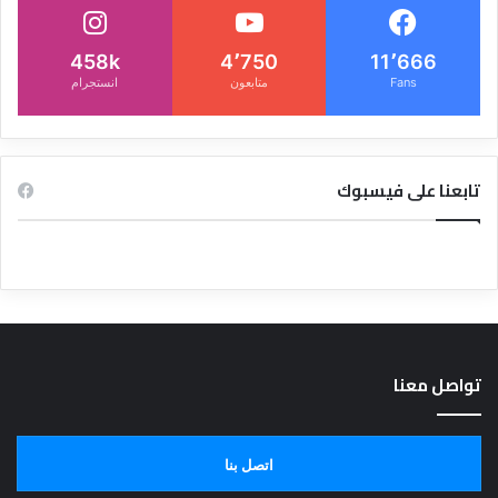
458k
4٬750
11٬666
Fans
متابعون
انستجرام
تابعنا على فيسبوك
تواصل معنا
اتصل بنا