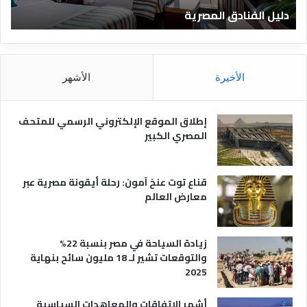
ا
ن
دليل الفنادق المصرية
ت
د
ا
ق
د
ا
ق
ل
و
م
ا
الأخيرة
الأشهر
ص
ن
ر
و
ي
ا
إطلاق الموقع الإلكتروني الرسمي للمتحف
ة
ع
المصري الكبير
ه
ا
قناع توت عنخ آمون: رحلة أيقونة مصرية عبر
معارض العالم
زيادة السياحة في مصر بنسبة 22%
والتوقعات تشير لـ 18 مليون سائح بنهاية
2025
أشهر الاتفاقات والمعاهدات السياسية