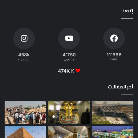
إتبعنا
458k
4٬750
11٬666
Fans
متابعون
انستجرام
474K
K
أخر المقالات