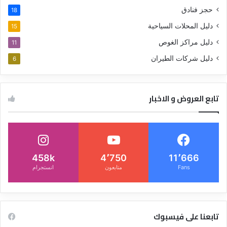
حجز فنادق
18
دليل المحلات السياحية
15
دليل مراكز الغوص
11
دليل شركات الطيران
6
تابع العروض و الاخبار
458k
4٬750
11٬666
Fans
متابعون
انستجرام
تابعنا على فيسبوك