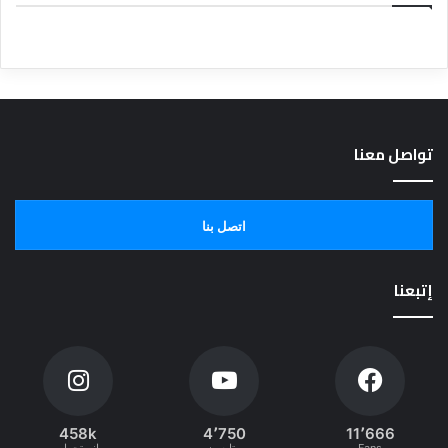
تواصل معنا
اتصل بنا
إتبعنا
458k
4٬750
11٬666