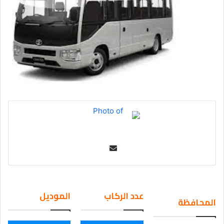
Se
nd
an
em
عدد الركاب
الموديل
المحافظة
ail