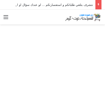
نتشرف بتلقي طلباتكم و استفسارتكم ... لو عندك سؤال او استفسار ماتدرددش فى طلب المساعدة
الق