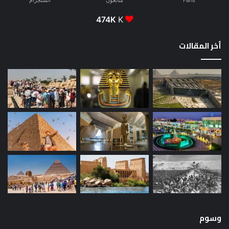
Fans
متابعون
انستجرام
474K
K
أخر المقالات
وسوم