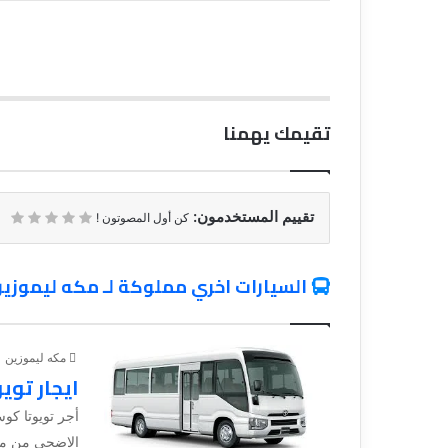
تقيمك يهمنا
تقييم المستخدمون:
كن أول المصوتون !
السيارات اخري مملوكة لـ مكه ليموزي
مكه ليموزين
ايجار توي
الاضحي من مكه