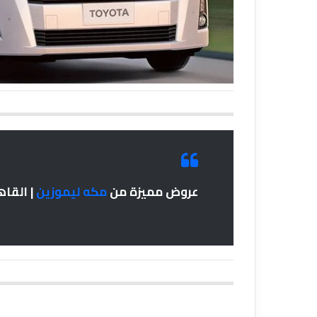
عروض مميزة من
مكه ليموزين
| القاه