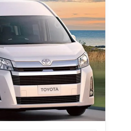
ي
قناة للسياحة دو
ا
الفنادق
ح
ة
د
و
ت
ك
و
م
–
ع
ر
و
ض
ا
ل
ف
ن
ا
د
ق