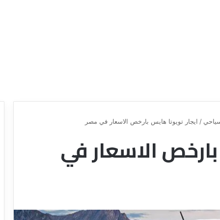
ياحي
/
ايجار تويوتا هايس بارخص الاسعار في مصر
بارخص الاسعار في
ع
ر
و
ض
ش
ر
ك