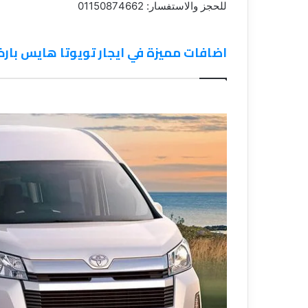
للحجز والاستفسار: 01150874662
اضافات مميزة في ايجار تويوتا هايس بار