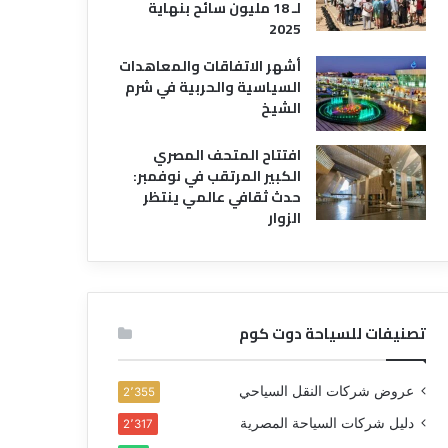
لـ 18 مليون سائح بنهاية
2025
أشهر الاتفاقات والمعاهدات
السياسية والحربية في شرم
الشيخ
افتتاح المتحف المصري
الكبير المرتقب في نوفمبر:
حدث ثقافي عالمي ينتظر
الزوار
تصنيفات للسياحة دوت كوم
عروض شركات النقل السياحي
2٬355
دليل شركات السياحة المصرية
2٬317