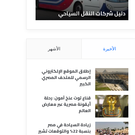
ا
ن
ت
ا
دليل شركات النقل السياحي
دليل الفنادق 
ا
د
ل
ق
ن
ا
ق
ل
ل
م
ا
ص
الأخيرة
الأشهر
ل
ر
س
ي
ي
ة
إطلاق الموقع الإلكتروني
ا
الرسمي للمتحف المصري
ح
الكبير
ي
قناع توت عنخ آمون: رحلة
أيقونة مصرية عبر معارض
العالم
زيادة السياحة في مصر
بنسبة 22% والتوقعات تشير