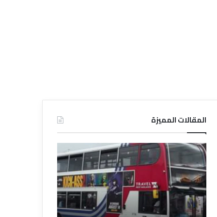
المقالات المميزة
د
د
ل
ل
ي
ي
ل
ل
ش
ا
ر
ل
ك
ف