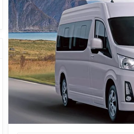
ا
ت كوم – عروض
ت
عروض شركات النقل السياحي
ا
ل
ن
ق
ل
ا
ل
س
ي
ا
ح
ي