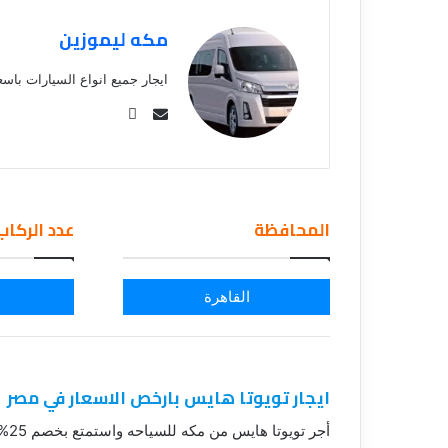
مكه ليموزين
ايجار جميع انواع السيارات باسعا
Se
nd
an
em
ail
المحافظة
عدد الركاب
القاهرة
ايجار تويوتا هايس بارخص الاسعار في مصر
أجر تويوتا هايس من مكه للسياحه واستمتع بخصم 25%