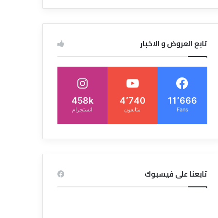
تابع العروض و الاخبار
458k
4٬740
11٬666
Fans
متابعون
انستجرام
تابعنا على فيسبوك