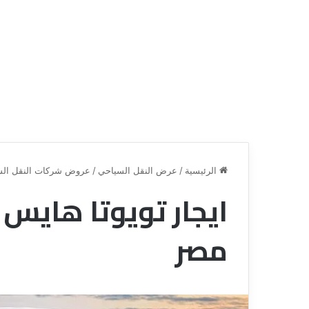
الرئيسية
/
عرض النقل السياحي
/
عروض شركات النقل الس
ايجار تويوتا هايس 
ق
ن
مصر
ا
ة
ل
ل
س