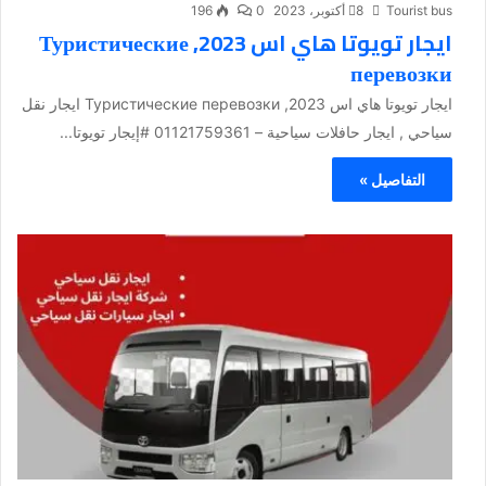
Tourist bus
8 أكتوبر، 2023
0
196
ايجار تويوتا هاي اس 2023, Туристические
перевозки
ايجار تويوتا هاي اس 2023, Туристические перевозки ايجار نقل
سياحي , ايجار حافلات سياحية – 01121759361 #إيجار تويوتا...
التفاصيل »