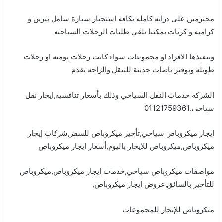
محترمين علي درايه كامله بكافه استجئار سيارة شامل بنزين و
كراميه و كرتات يمكننا تلقي طلبات الرحلات السياحيه
وتنفيذها الافراد او مجموعات سواء كانت رحلات يوميه او رحلات
طويله وتوفير باصات حديثة للتنقل والراحه تقدم
الشركة خدمات النقل السياحي وذلك بأسعار تنافسيه,ايجار نقل
سياحى.01121759361
إيجار ميكروباص سياحي,تأجير ميكروباص للسفر,شركات إيجار
ميكروباص,ميكروباص للإيجار باليوم,أسعار إيجار ميكروباص
مواصفات ميكروباص سياحي,خدمات إيجار ميكروباص,ميكروباص
للتأجير بالسائق,عروض إيجار ميكروباص,
ميكروباص للإيجار للمجموعات