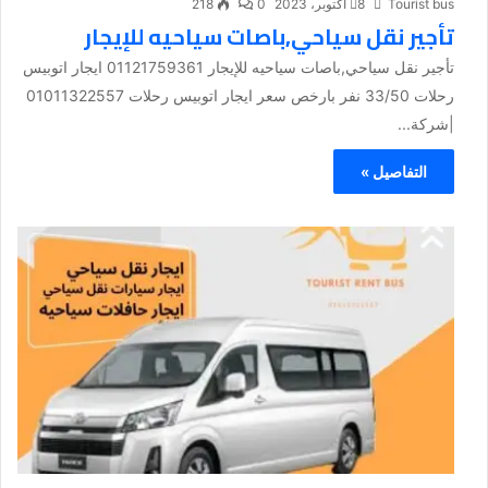
Tourist bus
8 أكتوبر، 2023
0
218
تأجير نقل سياحي,باصات سياحيه للإيجار
تأجير نقل سياحي,باصات سياحيه للإيجار 01121759361 ايجار اتوبيس
رحلات 33/50 نفر بارخص سعر ايجار اتوبيس رحلات 01011322557
|شركة...
التفاصيل »