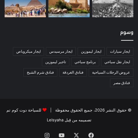
وسوم
ايجار سيارات
ايجار ليموزين
ايجار مرسيدس
ايجار ميكروباص
ايجار نقل سياحي
برنامج سياحي
تاجير ليموزين
عروض الرحلات السياحية
فنادق الغردقة
فنادق شرم الشيخ
فنادق مصر
© حقوق النشر 2026، جميع الحقوق محفوظة |
للسياحة دوت كوم تم
تصميمه من قِبل Lelsyaha
فيسبوك
‫X
‫YouTube
انستقرام