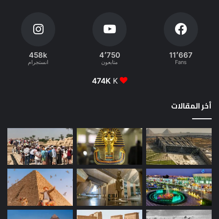
458k
4٬750
11٬667
Fans
متابعون
انستجرام
474K
K
أخر المقالات