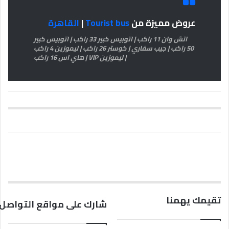
عروض مميزة من
Tourist bus
|
القاهرة
اتش وان 11 راكب | اتوبيس كبير 33 راكب | اتوبيس كبير
50 راكب | جيب سفاري | كوستر 26 راكب | ليموزين 4 راكب
| ليموزين VIP | هاي اس 16 راكب
تقيمك يهمنا
شارك على مواقع التواصل 