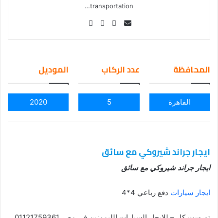
transportation…
Se
nd
an
em
المحافظة
عدد الركاب
الموديل
ail
القاهرة
5
2020
ايجار جراند شيروكي مع سائق
ايجار جراند شيروكي مع سائق
ايجار سيارات
دفع رباعي 4*4
تورست كار – للايجار السيارات الليموزين في مصر 01121759361