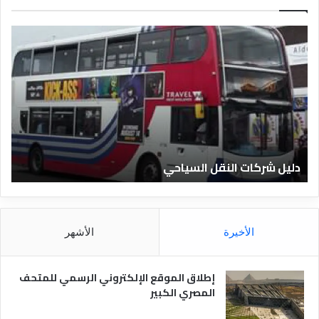
د
ل
ي
ل
ا
ل
ف
ن
ا
دليل الفنادق المصرية
د
ق
ا
ل
م
الأخيرة
الأشهر
ص
ر
ي
إطلاق الموقع الإلكتروني الرسمي للمتحف
ة
المصري الكبير