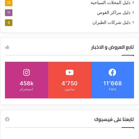
دليل المحلات السياحية
15
دليل مراكز الغوص
11
دليل شركات الطيران
6
تابع العروض و الاخبار
458k
4٬750
11٬668
Fans
متابعون
انستجرام
تابعنا على فيسبوك