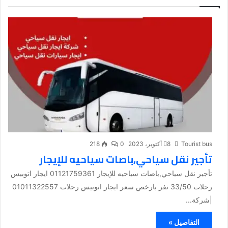
Tourist bus
8 أكتوبر، 2023
0
218
تأجير نقل سياحي,باصات سياحيه للإيجار
تأجير نقل سياحي,باصات سياحيه للإيجار 01121759361 ايجار اتوبيس
رحلات 33/50 نفر بارخص سعر ايجار اتوبيس رحلات 01011322557
|شركة...
التفاصيل »