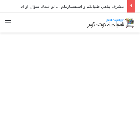
نتشرف بتلقي طلباتكم و استفسارتكم ... لو عندك سؤال او استفسار ماتدرددش فى طلب المساعدة
الق