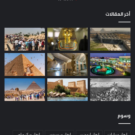
أخر المقالات
وسوم
ايجار سيارات
ايجار ليموزين
ايجار مرسيدس
ايجار ميكروباص