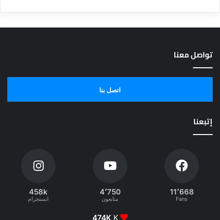
تواصل معنا
اتصل بنا
إتبعنا
458k
4٬750
11٬668
Fans
متابعون
انستجرام
474K
K