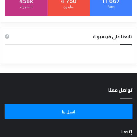
458k
4٬750
11٬667
Fans
متابعون
انستجرام
تابعنا على فيسبوك
تواصل معنا
اتصل بنا
إتبعنا