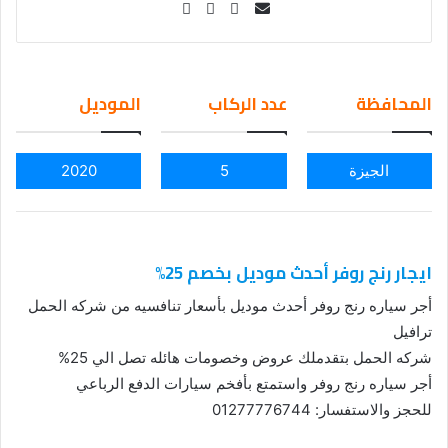
Se
nd
an
em
المحافظة
عدد الركاب
الموديل
ail
الجيزة
5
2020
ايجار رنج روفر أحدث موديل بخصم 25%
أجر سياره رنج روفر أحدث موديل بأسعار تنافسيه من شركه الحمل
ترافيل
شركه الحمل بتقدملك عروض وخصومات هائله تصل الي 25%
أجر سياره رنج روفر واستمتع بأفخم سيارات الدفع الرباعي
للحجز والاستفسار: 01277776744