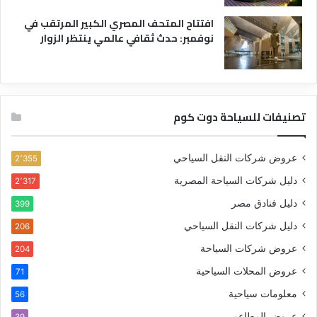
افتتاح المتحف المصري الكبير المرتقب في
نوفمبر: حدث ثقافي عالمي ينتظر الزوار
تصنيفات للسياحة دوت كوم
عروض شركات النقل السياحي
2٬355
دليل شركات السياحة المصرية
2٬317
دليل فنادق مصر
399
دليل شركات النقل السياحي
206
عروض شركات السياحة
204
عروض المحلات السياحية
71
معلومات سياحية
56
عروض المطاعم
39