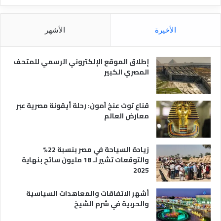
ا
ق
ل
و
م
ا
الأخيرة
الأشهر
ص
ن
ر
و
ي
ا
إطلاق الموقع الإلكتروني الرسمي للمتحف
ة
ع
المصري الكبير
ه
ا
قناع توت عنخ آمون: رحلة أيقونة مصرية عبر
معارض العالم
زيادة السياحة في مصر بنسبة 22%
والتوقعات تشير لـ 18 مليون سائح بنهاية
2025
أشهر الاتفاقات والمعاهدات السياسية
والحربية في شرم الشيخ