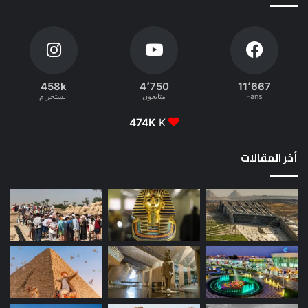
458k
4٬750
11٬667
Fans
متابعون
انستجرام
474K
K
أخر المقالات