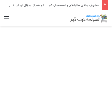
نتشرف بتلقي طلباتكم و استفسارتكم ... لو عندك سؤال او استفسار ماتدرددش فى طلب المساعدة
الق