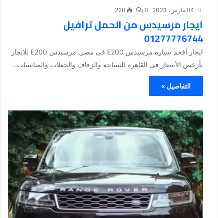
4 مارس، 2023
0
228
ايجار مرسيدس من الحمل ترافيل
01277776744
ايجار أفخم سياره مرسيدس E200 فى مصر, مرسيدس E200 للايجار
بأرخص الأسعار فى القاهره للسياحه والزفاف والحفلات والمناسبات...
التفاصيل »