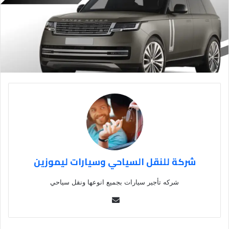
شركة للنقل السياحي وسيارات ليموزين
شركه تأجير سيارات بجميع انوعها ونقل سياحي
Se
nd
an