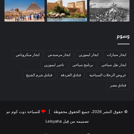
وسوم
ايجار سيارات
ايجار ليموزين
ايجار مرسيدس
ايجار ميكروباص
ايجار نقل سياحي
برنامج سياحي
تاجير ليموزين
عروض الرحلات السياحية
فنادق الغردقة
فنادق شرم الشيخ
فنادق مصر
© حقوق النشر 2026، جميع الحقوق محفوظة |
للسياحة دوت كوم تم
تصميمه من قِبل Lelsyaha