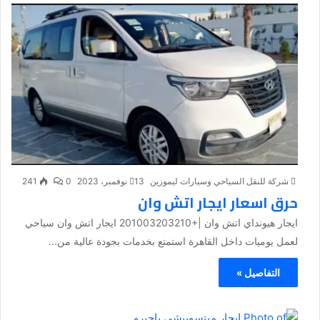
شركة للنقل السياحي وسيارات ليموزين
13 نوفمبر، 2023
0
241
حرق اسعار ايجار اتش وان
ايجار هيونداي اتش وان |+201003203210 ايجار اتش وان سياحي
لعمل يوميات داخل القاهرة استمتع بخدمات بجودة عالية من...
التفاصيل »