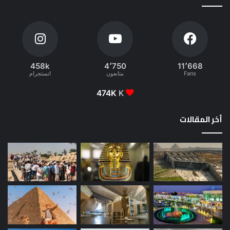
458k
4٬750
11٬668
Fans
متابعون
انستجرام
474K
K
أخر المقالات