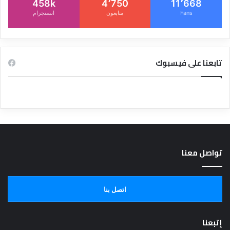
458k
4٬750
11٬668
Fans
متابعون
انستجرام
تابعنا على فيسبوك
تواصل معنا
اتصل بنا
إتبعنا