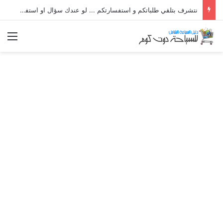
نتشرف بتلقي طلباتكم و استفسارتكم ... لو عندك سؤال او استفسار ماتدرددش فى طلب المساعدة
الق