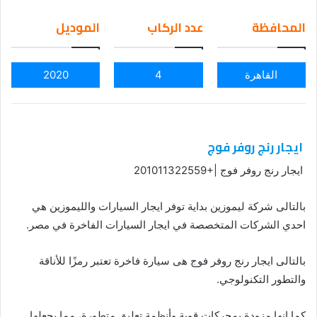
em
المحافظة
عدد الركاب
الموديل
ail
القاهرة
4
2020
ايجار رنج روفر فوج
ايجار رنج روفر فوج |+201011322559
بالتالى شركة ليموزين بداية توفر ايجار السيارات والليموزين هي
احدي الشركات المتخصصة في ايجار السيارات الفاخرة في مصر.
بالتالى ايجار رنج روفر فوج هى سيارة فاخرة تعتبر رمزًا للأناقة
والتطور التكنولوجي.
كما إنها مزودة بمحركات قوية وأنظمة تعليق متطورة، مما يجعلها