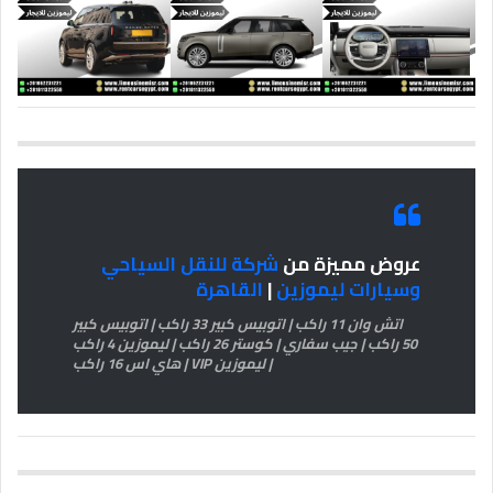
عروض مميزة من
شركة للنقل السياحي
وسيارات ليموزين
|
القاهرة
اتش وان 11 راكب | اتوبيس كبير 33 راكب | اتوبيس كبير
50 راكب | جيب سفاري | كوستر 26 راكب | ليموزين 4 راكب
| ليموزين VIP | هاي اس 16 راكب