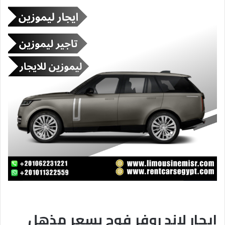
ايجار لاند روفر فوج بسعر مذهل