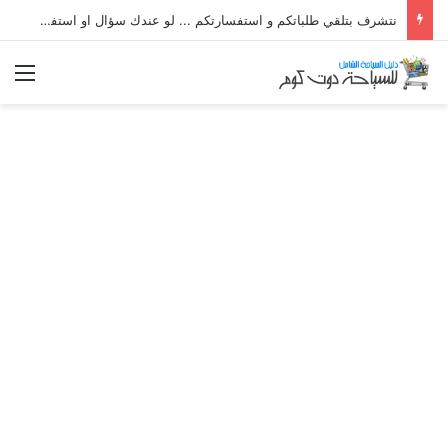
نتشرف بتلقي طلباتكم و استفسارتكم ... لو عندك سؤال او استفسار ماتدرددش فى طلب المساعدة
الق