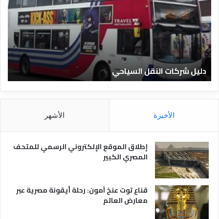
ل
ي
ا
ف
ل
ا
ف
ل
ن
ف
ا
ن
دليل الفنادق المصرية
ت
د
ا
ق
د
ا
ق
ل
و
م
ا
الأخيرة
الأشهر
ص
ن
ر
و
ي
ا
إطلاق الموقع الإلكتروني الرسمي للمتحف
ة
ع
المصري الكبير
ه
ا
قناع توت عنخ آمون: رحلة أيقونة مصرية عبر
معارض العالم