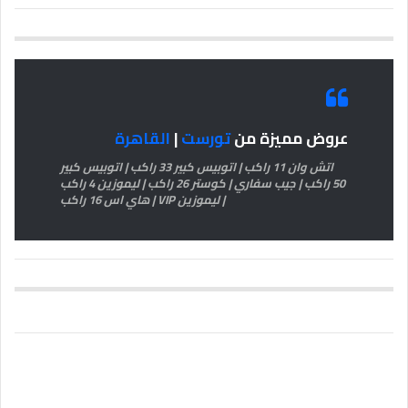
عروض مميزة من
تورست
|
القاهرة
اتش وان 11 راكب | اتوبيس كبير 33 راكب | اتوبيس كبير
50 راكب | جيب سفاري | كوستر 26 راكب | ليموزين 4 راكب
| ليموزين VIP | هاي اس 16 راكب