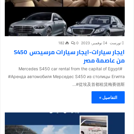
تورست
4 نوفمبر، 2023
0
182
ايجار سيارات-ايجار سيارات مرسيدس S450
من عاصمة مصر
#Mercedes S450 car rental from the capital of Egypt
#Аренда автомобиля Мерседес S450 из столицы Египта
#從埃及首都租賃梅賽德斯...
التفاصيل »