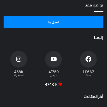
تواصل معنا
اتصل بنا
إتبعنا
458k
4٬750
11٬667
Fans
متابعون
انستجرام
474K
K
أخر المقالات