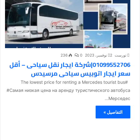
تورست
2 نوفمبر، 2023
0
236
01099552706|شركة ايجار نقل سياحى – أقل
سعر ايجار اتوبيس سياحى مرسيدس
#The lowest price for renting a Mercedes tourist bus
#Самая низкая цена на аренду туристического автобуса
Мерседес...
التفاصيل »