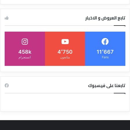
تابع العروض و الاخبار
458k
4٬750
11٬667
Fans
متابعون
انستجرام
تابعنا على فيسبوك