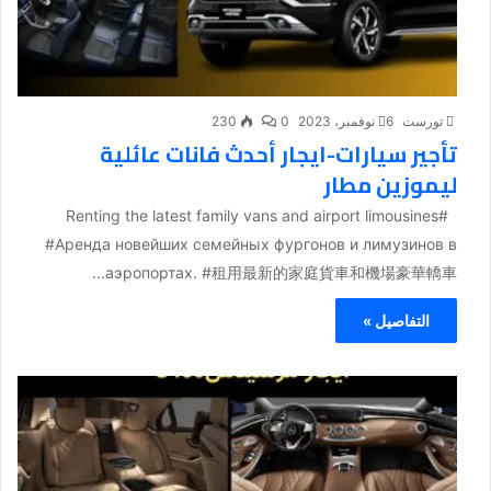
تورست
6 نوفمبر، 2023
0
230
تأجير سيارات-ايجار أحدث فانات عائلية
ليموزين مطار
#Renting the latest family vans and airport limousines
#Аренда новейших семейных фургонов и лимузинов в
аэропортах. #租用最新的家庭貨車和機場豪華轎車...
التفاصيل »