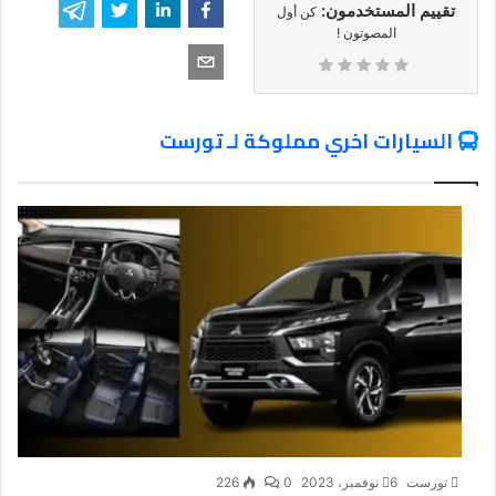
تقييم المستخدمون:
كن أول
المصوتون !
السيارات اخري مملوكة لـ تورست
تورست
6 نوفمبر، 2023
0
226