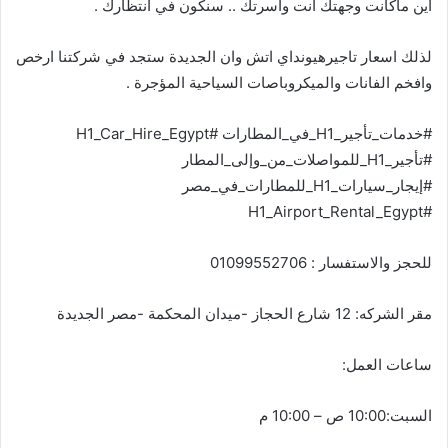
اين ماكانت وجهتك انت واسرتك .. سنكون في انتظارك .
لذلك اسعار تاجيرهيونداي اتش وان الجديدة ستجد في شركتنا ارخص
وافخم الفانات والميكروباصات السياحية المؤجرة .
#خدمات_تأجير_H1_في_المطارات #H1_Car_Hire_Egypt
#تأجير_H1_للمواصلات_من_وإلى_المطار
#إيجار_سيارات_H1_للمطارات_في_مصر
#H1_Airport_Rental_Egypt
للحجز والاستفسار : 01099552706
مقر الشركه: 12 شارع الحجاز -ميدان المحكمة -مصر الجديدة
ساعات العمل:
السبت:10:00 ص – 10:00 م