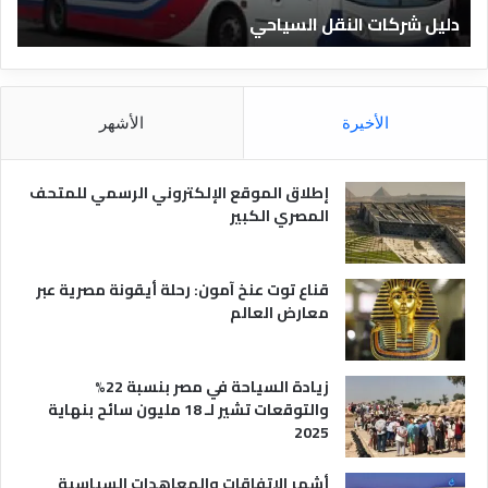
ا
ن
دليل الفنادق المصرية
ت
د
ا
ق
د
ا
ق
ل
و
م
ا
الأخيرة
الأشهر
ص
ن
ر
و
ي
ا
إطلاق الموقع الإلكتروني الرسمي للمتحف
ة
ع
المصري الكبير
ه
ا
قناع توت عنخ آمون: رحلة أيقونة مصرية عبر
معارض العالم
زيادة السياحة في مصر بنسبة 22%
والتوقعات تشير لـ 18 مليون سائح بنهاية
2025
أشهر الاتفاقات والمعاهدات السياسية