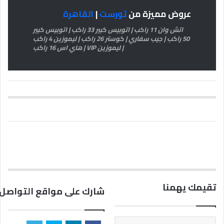
عروض مميزة من
تورست
|
القاهرة
اتش وان 11 راكب | اتوبيس كبير 33 راكب | اتوبيس كبير
50 راكب | جيب سفاري | كوستر 26 راكب | ليموزين 4 راكب
| ليموزين VIP | هاي اس 16 راكب
تقيمك يهمنا
شارك على مواقع التواصل 