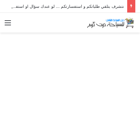
نتشرف بتلقي طلباتكم و استفسارتكم ... لو عندك سؤال او استفسار ماتدرددش فى طلب المساعدة
الق