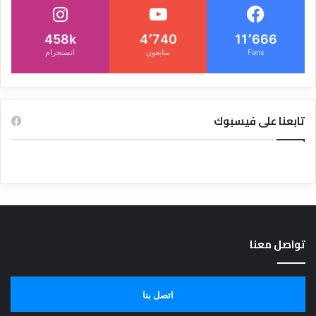
458k
4٬740
11٬666
Fans
متابعون
انستجرام
تابعنا على فيسبوك
تواصل معنا
اتصل بنا