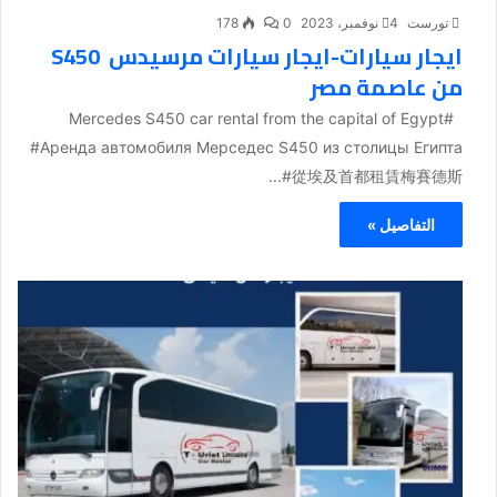
تورست
4 نوفمبر، 2023
0
178
ايجار سيارات-ايجار سيارات مرسيدس S450
من عاصمة مصر
#Mercedes S450 car rental from the capital of Egypt
#Аренда автомобиля Мерседес S450 из столицы Египта
#從埃及首都租賃梅賽德斯...
التفاصيل »