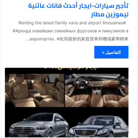
تأجير سيارات-ايجار أحدث فانات عائلية
ليموزين مطار
#Renting the latest family vans and airport limousines
#Аренда новейших семейных фургонов и лимузинов в
аэропортах. #租用最新的家庭貨車和機場豪華轎車...
التفاصيل »