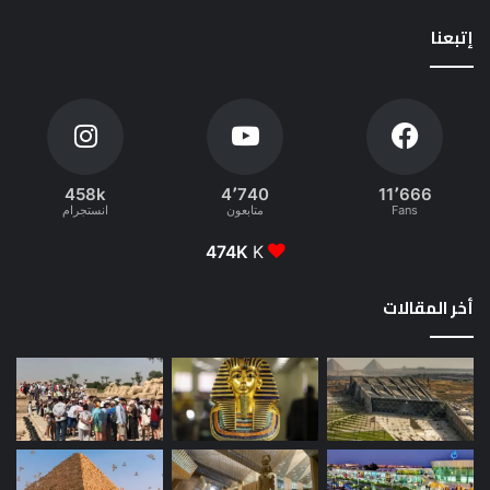
إتبعنا
458k
4٬740
11٬666
Fans
متابعون
انستجرام
474K
K
أخر المقالات