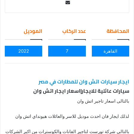
Se
nd
an
em
المحافظة
عدد الركاب
الموديل
ail
القاهرة
7
2022
ايجار سيارات اتش وان للمطارات في مصر
سيارات عائلية للايجار|اسعار ايجار اتش وان
بالتالى اسعار تاجير اتش وان
لذلك ايجار فان احدث موديل للاسر والعائلات هيونداي اتش وان
بالتالى شركة تورست لتاجير الفانات والكوسترات من اكبر الشركات