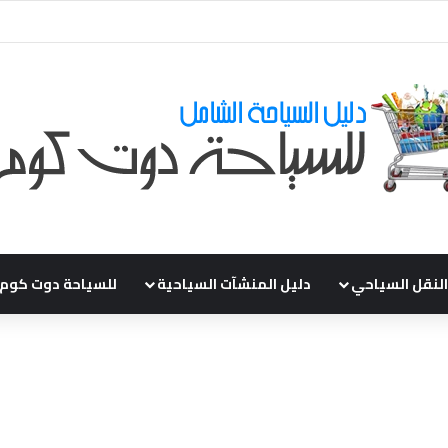
ي طلباتكم و استفسارتكم ... لو عندك سؤال او استفسار ماتدرددش فى طلب الم
النقل السياحي
دليل المنشآت السياحية
للسياحة دوت كوم