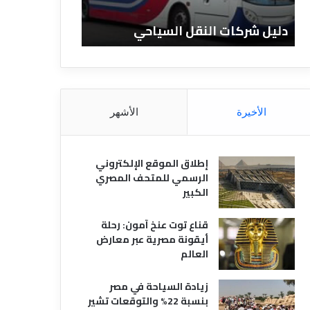
ا
ن
ت
ا
دليل شركات النقل السياحي
دليل الفنادق 
ا
د
ل
ق
ن
ا
ق
ل
ل
م
ا
ص
الأخيرة
الأشهر
ل
ر
س
ي
ي
ة
إطلاق الموقع الإلكتروني
ا
الرسمي للمتحف المصري
ح
الكبير
ي
قناع توت عنخ آمون: رحلة
أيقونة مصرية عبر معارض
العالم
زيادة السياحة في مصر
بنسبة 22% والتوقعات تشير