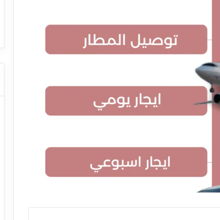
ا
ت كوم – عروض
ت
عروض شركات النقل السياحي
ا
ل
ن
ق
ل
ا
ل
س
ي
ا
ح
ي