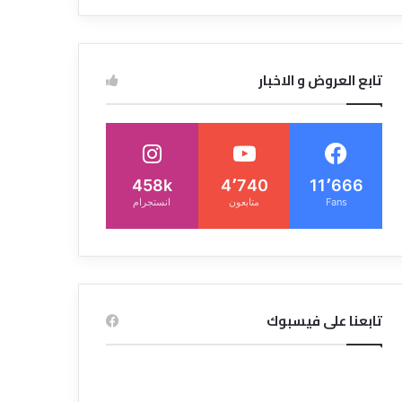
تابع العروض و الاخبار
458k
4٬740
11٬666
Fans
متابعون
انستجرام
تابعنا على فيسبوك