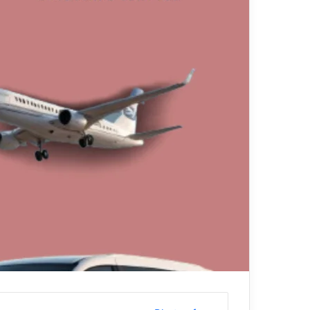
ي
قناة للسياحة دو
ا
الفنادق
ح
ة
د
و
ت
ك
و
م
–
ع
ر
و
ض
ا
ل
ف
ن
ا
د
ق