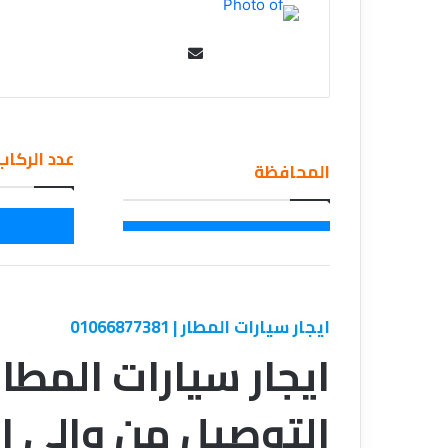
Se
nd
an
em
عدد الركاب
ail
المحافظة
ايجار سيارات المطار | 01066877381
ايجار سيارات المطا
التوصيل من وإلى ا