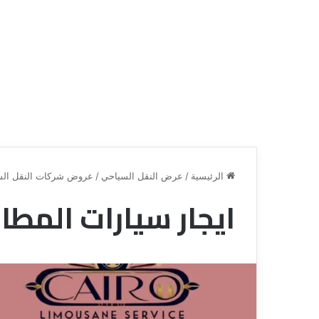
الرئيسية
/
عرض النقل السياحي
/
عروض شركات النقل الس
ايجار سيارات المطار | 66877381
ق
ن
ا
ة
ل
ل
س