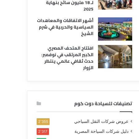
لـ 18 مليون سائح بنهاية
2025
أشهر الاتفاقات والمعاهدات
السياسية والحربية في شرم
الشيخ
افتتاح المتحف المصري
الكبير المرتقب في نوفمبر:
حدث ثقافي عالمي ينتظر
الزوار
تصنيفات للسياحة دوت كوم
عروض شركات النقل السياحي
2٬355
دليل شركات السياحة المصرية
2٬317