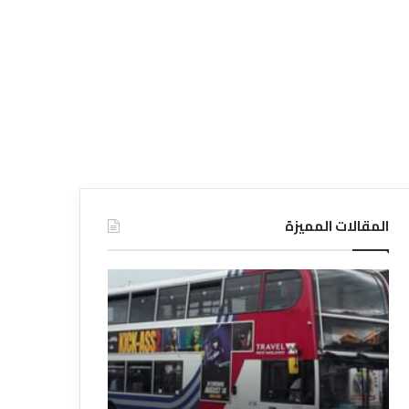
المقالات المميزة
د
د
ل
ل
ي
ي
ل
ل
ش
ا
ر
ل
ك
ف