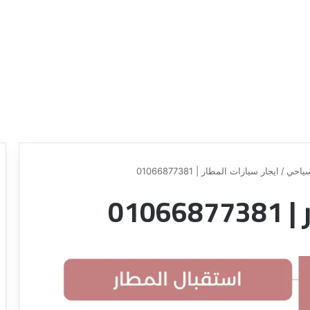
ياحي
/
ايجار سيارات المطار | 01066877381
010
ع
ر
و
ض
ش
ر
ك