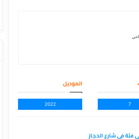
ا
ت
قل السياحي
دليل شركات النقل السياحي
ا
ل
ن
ق
احي
ل
ا
ل
س
ي
ا
ح
الموديل
ي
2022
7
ى فئة فى شارع الحجاز