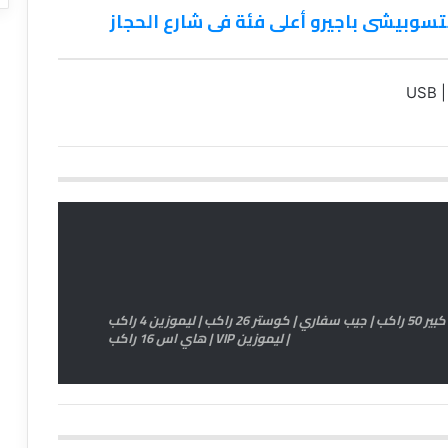
تسوبيشى باجيرو أعلى فئة فى شارع الحجاز
اتش وان 11 راكب | اتوبيس كبير 33 راكب | اتوبيس كبير 50 راكب | جيب سفاري | كوستر 26 راكب | ليموزين 4 راكب
| ليموزين VIP | هاي اس 16 راكب