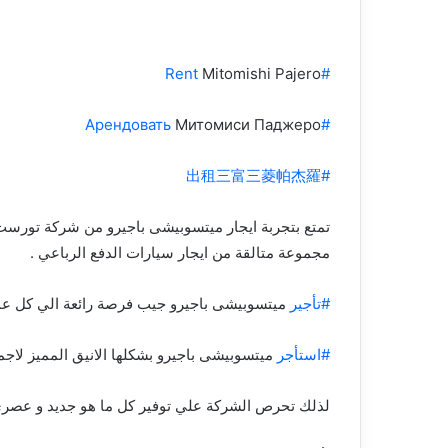
Mitomishi Pajero
#Rent
Митомиси Паджеро
#Арендовать
#出租三富三菱帕杰羅
تمتع بتجربة ايجار ميتسوبيشى باجيرو من شركة تورست ل
مجموعة متالقة من ايجار سيارات الدفع الرباعي .
#تأجير
ميتسوبيشى باجيرو جيب فرصة رائعة الي كل عملا
#استأجر
ميتسوبيشى باجيرو بشكلها الانيق المميز لاج
لذلك تحرص الشركة علي توفير كل ما هو جديد و عصري ل