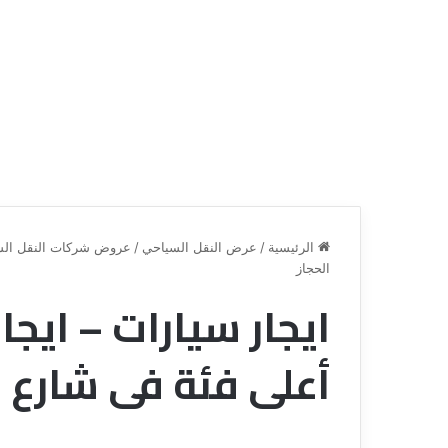
الرئيسية
/
عرض النقل السياحي
/
عروض شركات النقل الس
الحجاز
ايجار سيارات – ايج
ع
ر
و
أعلى فئة فى شارع ا
ض
ش
ر
ك