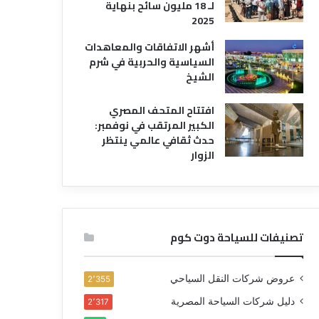
لـ 18 مليون سائح بنهاية
2025
أشهر الاتفاقات والمعاهدات
السياسية والحربية في شرم
الشيخ
افتتاح المتحف المصري
الكبير المرتقب في نوفمبر:
حدث ثقافي عالمي ينتظر
الزوار
تصنيفات للسياحة دوت كوم
عروض شركات النقل السياحي
2٬355
دليل شركات السياحة المصرية
2٬317