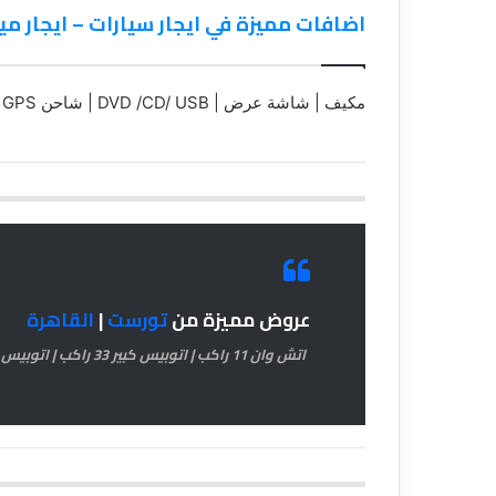
اضافات مميزة في ايجار سيارات – ايجار مي
مكيف | شاشة عرض | DVD /CD/ USB | شاحن USB | GPS
عروض مميزة من
تورست
|
القاهرة