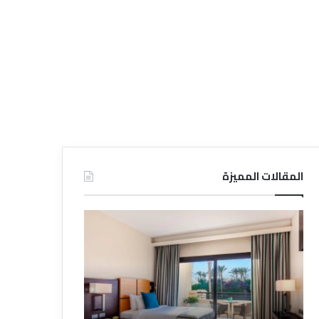
المقالات المميزة
د
ت
ل
ع
ي
ر
ل
ي
ا
ف
ل
ا
ف
ل