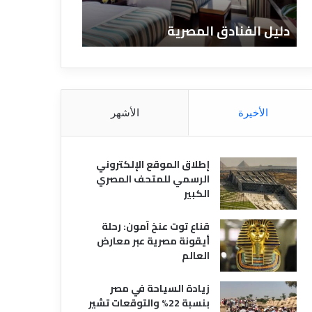
ن
ف
ا
ن
دليل الفنادق المصرية
تعريف الفنادق
د
ا
ق
د
ا
ق
ل
و
م
ا
ص
ن
الأخيرة
الأشهر
ر
و
ي
ا
ة
ع
إطلاق الموقع الإلكتروني
ه
الرسمي للمتحف المصري
ا
الكبير
قناع توت عنخ آمون: رحلة
أيقونة مصرية عبر معارض
العالم
زيادة السياحة في مصر
بنسبة 22% والتوقعات تشير