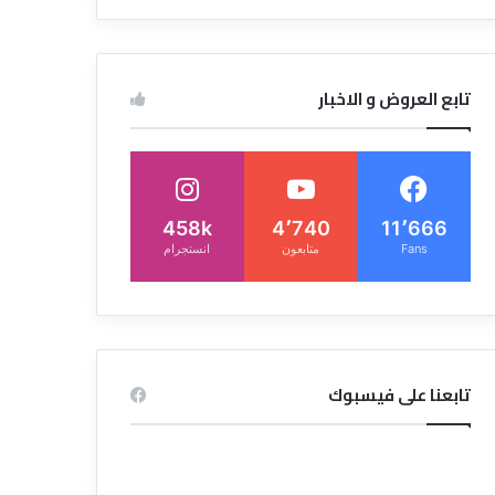
تابع العروض و الاخبار
458k
4٬740
11٬666
Fans
متابعون
انستجرام
تابعنا على فيسبوك