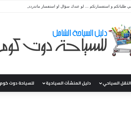
ي طلباتكم و استفسارتكم ... لو عندك سؤال او استفسار ماتدرددش فى طلب الم
النقل السياحي
دليل المنشآت السياحية
للسياحة دوت كوم