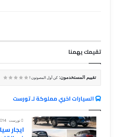
تقيمك يهمنا
تقييم المستخدمون:
كن أول المصوتون !
السيارات اخري مملوكة لـ تورست
تورست
14 نوفمبر، 2023
ايجار سيا