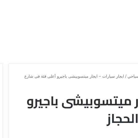
ياحي
/
ايجار سيارات – ايجار ميتسوبيشى باجيرو أعلى فئة فى شارع
ار ميتسوبيشى باجيرو
د
ل
ي
لحجاز
ل
ش
ر
ك