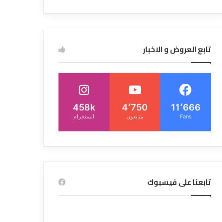
تابع العروض و الاخبار
458k
4٬750
11٬666
Fans
متابعون
انستجرام
تابعنا على فيسبوك