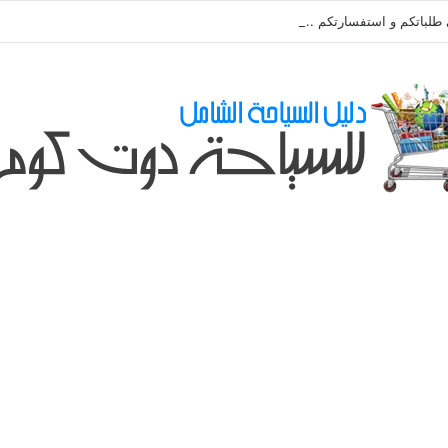
طلباتكم و استفسارتكم ... لو عندك سؤال او استفسار ماتدرددش فى طلب المسا