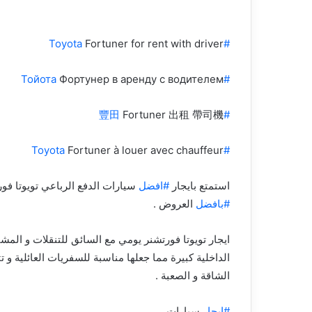
Fortuner for rent with driver
#Toyota
Фортунер в аренду с водителем
#Тойота
Fortuner 出租 帶司機
#豐田
Fortuner à louer avec chauffeur
#Toyota
استمتع بايجار
#افضل
سيارات الدفع الرباعي تويوتا ف
#بافضل
العروض .
ايجار تويوتا فورتشنر يومي مع السائق للتنقلات و المش
الداخلية كبيرة مما جعلها مناسبة للسفريات العائلية 
الشاقة و الصعبة .
#ايجار
سيارات