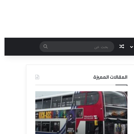
مقال عشوائي
بحث
عن
المقالات المميزة
د
ت
ل
ع
ي
ر
ل
ي
ا
ف
ل
ا
ف
ل