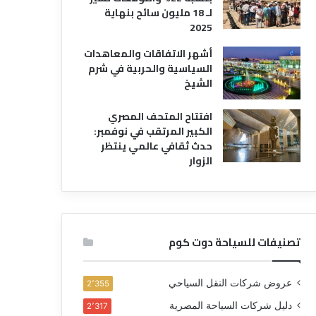
لـ 18 مليون سائح بنهاية
2025
أشهر الاتفاقات والمعاهدات
السياسية والحربية في شرم
الشيخ
افتتاح المتحف المصري
الكبير المرتقب في نوفمبر:
حدث ثقافي عالمي ينتظر
الزوار
تصنيفات للسياحة دوت كوم
عروض شركات النقل السياحي
2٬355
دليل شركات السياحة المصرية
2٬317