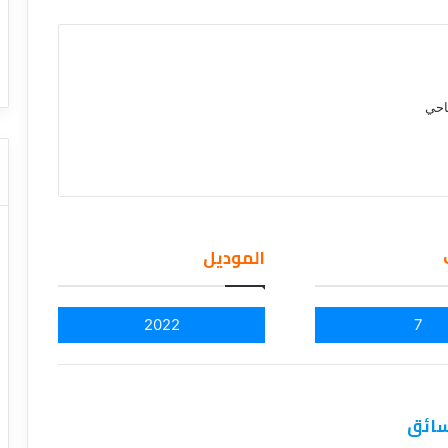
ا
ت
قل السياحي
دليل شركات النقل السياحي
ا
ل
ن
احي
ق
ل
ا
ل
س
ي
ا
الموديل
ح
ي
2022
7
لسائق