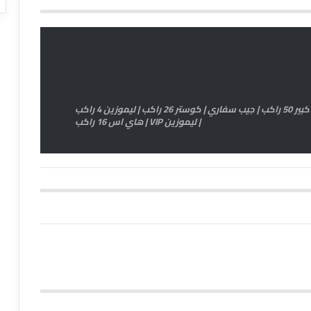
اتش وان 11 راكب | اتوبيس كبير 33 راكب | اتوبيس كبير 50 راكب | جيب سفاري | كوستر 26 راكب | ليموزين 4 راكب
| ليموزين VIP | هاي اس 16 راكب