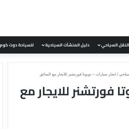
النقل السياحي
دليل المنشآت السياحية
للسياحة دوت كوم
ياحي
/
ايجار سيارات – تويوتا فورتشنر للايجار مع السائق
تا فورتشنر للايجار مع
د
ل
ي
ل
ش
ر
ك