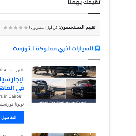
تقيمك يهمنا
تقييم المستخدمون:
كن أول المصوتون !
السيارات اخري مملوكة لـ تورست
تورست
14 نوفمبر، 2023
ايجار سيا
في القاه
تويوتا فورتشن
التفاصيل 