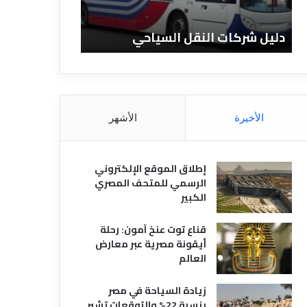
ن
ف
ا
ن
دليل الفنادق المصرية
تعريف الفنادق
د
ا
ق
د
ا
ق
ل
و
م
ا
ص
ن
الأخيرة
الأشهر
ر
و
ي
ا
ة
ع
إطلاق الموقع الإلكتروني
ه
الرسمي للمتحف المصري
ا
الكبير
قناع توت عنخ آمون: رحلة
أيقونة مصرية عبر معارض
العالم
زيادة السياحة في مصر
بنسبة 22% والتوقعات تشير