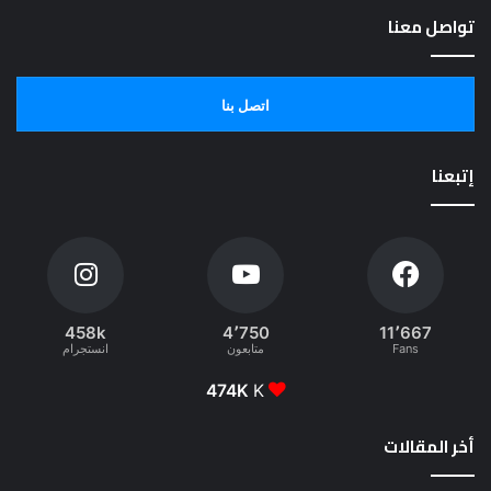
تواصل معنا
اتصل بنا
إتبعنا
458k
4٬750
11٬667
Fans
متابعون
انستجرام
474K
K
أخر المقالات