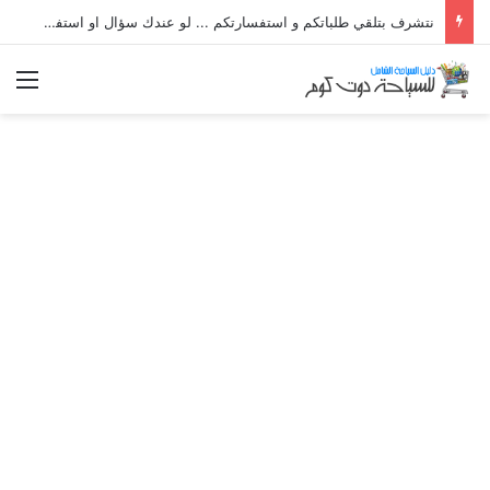
نتشرف بتلقي طلباتكم و استفسارتكم ... لو عندك سؤال او استفسار ماتدرددش فى طلب المساعدة
الق