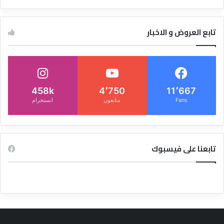
تابع العروض و الاخبار
458k
4٬750
11٬667
Fans
متابعون
انستجرام
تابعنا على فيسبوك