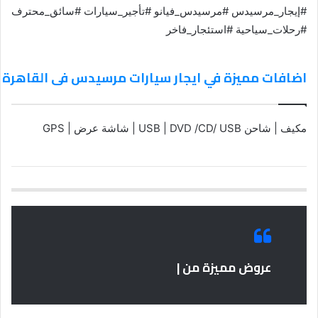
#إيجار_مرسيدس #مرسيدس_فيانو #تأجير_سيارات #سائق_محترف
#رحلات_سياحية #استئجار_فاخر
اضافات مميزة في ايجار سيارات مرسيدس فى القاهرة 01101555356
مكيف | شاحن USB | DVD /CD/ USB | شاشة عرض | GPS
عروض مميزة من |