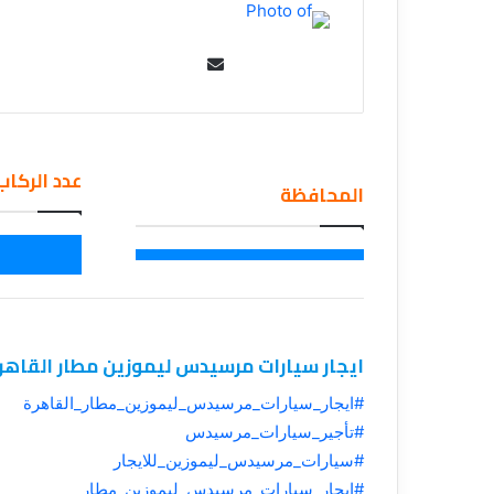
ي
قناة للسياحة دو
ا
الفنادق
ح
Se
ة
nd
د
an
و
ت
em
ك
عدد الركاب
ail
المحافظة
و
م
–
ع
ر
و
ض
ا
ايجار سيارات مرسيدس ليموزين مطار القاهر
ل
ف
#ايجار_سيارات_مرسيدس_ليموزين_مطار_القاهرة
ن
#تأجير_سيارات_مرسيدس
ا
#سيارات_مرسيدس_ليموزين_للايجار
د
#ايجار_سيارات_مرسيدس_ليموزين_مطار
ق