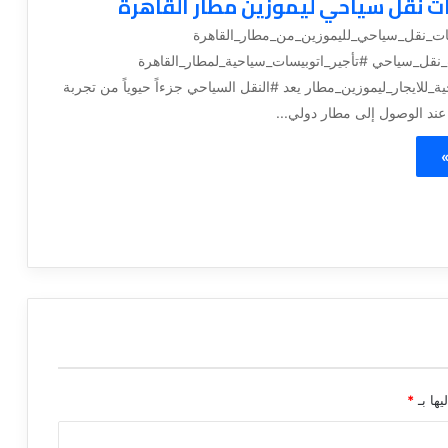
ات نقل سياحي ليموزين مطار القاهرة
سات_نقل_سياحي_لليموزين_من_مطار_القاهرة
_نقل_سياحي #تأجير_اتوبيسات_سياحية_لمطار_القاهرة
_للايجار_ليموزين_مطار يعد #النقل السياحي جزءاً حيوياً من تجربة
ند الوصول إلى مطار دولي...
»
يها بـ
*