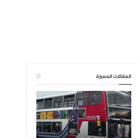
المقالات المميزة
د
د
ل
ل
ي
ي
ل
ل
ش
ا
ر
ل
ك
ف