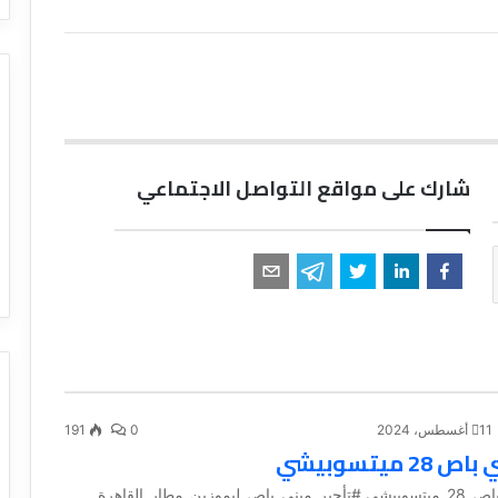
شارك على مواقع التواصل الاجتماعي
11 أغسطس، 2024
0
191
2 ميتسوبيشي
#ايجار_ميني_باص_28_ميتسوبيشي #تأجير_ميني_باص_ليموزين_مطار_القاهرة