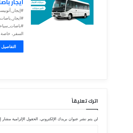
ايجار باص
#إيجار_أتوبي
#ايجار_باصات
#باصات_سياحية
السفر، خاصة ع
التفاصيل 
اترك تعليقاً
لن يتم نشر عنوان بريدك الإلكتروني.
الحقول الإلزامية مشار إل
ا