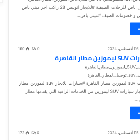
#استئجار_ميني_باص_للرحلات_الصيفية #للايجار اتوبيس 28 راكب اجر ميني باص
»
6 أغسطس، 2024
0
190
طار القاهرة
#إيجار_سيارات_SUV_ليموزين_مطار_القاهرة
#ايجار_سيارات_suv_توصيل_لمطار_القاهرة
#تأجير_سيارات_suv_ليموزين_مطار_القاهرة #سيارات_للايجار_suv_ليموزين_مطار
تعد خدمة #إيجار سيارات SUV ليموزين من الخدمات الراقية التي يقدمها مطار
...
»
5 أغسطس، 2024
0
172