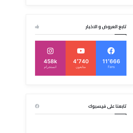
تابع العروض و الاخبار
458k
4٬740
11٬666
Fans
متابعون
انستجرام
تابعنا على فيسبوك