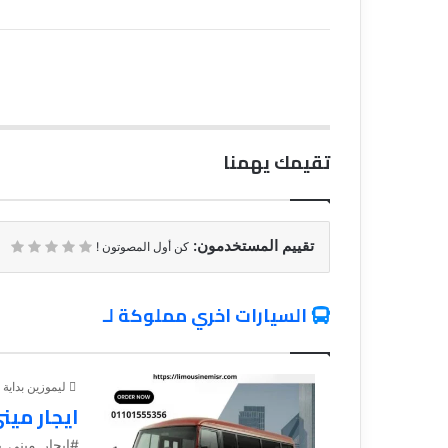
تقيمك يهمنا
تقييم المستخدمون:
كن أول المصوتون !
السيارات اخري مملوكة لـ
ليموزين بداية
ايجار ميني باص 8