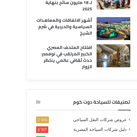
لـ 18 مليون سائح بنهاية
2025
أشهر الاتفاقات والمعاهدات
السياسية والحربية في شرم
الشيخ
افتتاح المتحف المصري
الكبير المرتقب في نوفمبر:
حدث ثقافي عالمي ينتظر
الزوار
تصنيفات للسياحة دوت كوم
عروض شركات النقل السياحي
2٬355
دليل شركات السياحة المصرية
2٬317