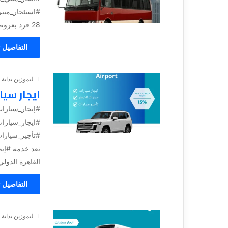
28 فرد بعروض و خصومات الصيف #ميني باص...
التفاصيل 
ليموزين بداية
ايجار سيارات SUV ليموزين م
القاهرة الدولي،
التفاصيل 
ليموزين بداية