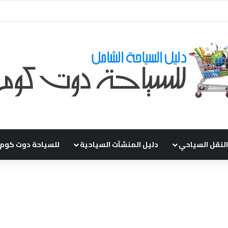
قي طلباتكم و استفسارتكم ... لو عندك سؤال او استفسار ماتدرددش فى طلب ال
النقل السياحي
دليل المنشآت السياحية
للسياحة دوت كوم