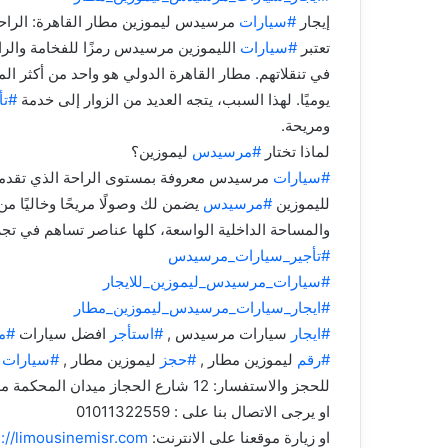
إيجار
#سيارات
مرسيدس ليموزين مطار القاهرة: الراحة 
تعتبر
#سيارات
الليموزين مرسيدس رمزًا للفخامة والراح
في تنقلاتهم. مطار القاهرة الدولي هو واحد من أكثر ال
يوميًا. لهذا السبب، يتجه العديد من الزوار إلى خدمة
#تأ
ومريحة.
لماذا تختار
#مرسيدس
ليموزين؟
#سيارات
مرسيدس معروفة بمستوى الراحة الذي تقدمه.
لليموزين
#مرسيدس
يضمن لك وصولًا مريحًا وخاليًا من 
والمساحة الداخلية الواسعة، كلها عناصر تساهم في تج
#تأجير_سيارات_مرسيدس
#سيارات_مرسيدس_ليموزين_للايجار
#ايجار_سيارات_مرسيدس_ليموزين_مطار
#ايجار
سيارات مرسيدس ,
#استأجر
افضل سيارات
#م
#رقم
ليموزين مطار ,
#حجز
ليموزين مطار ,
#سيارات
م
للحجز والاستفسار: 12 شارع الحجاز ميدان المحكمة مصر الجديدة
او يرجى الاتصال بنا على : 01011322559
او زيارة موقعنا على الانترنت:
s://limousinemisr.com