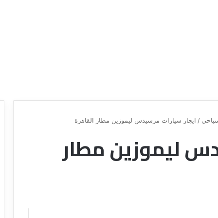
ياحي
/
ايجار سيارات مرسيدس ليموزين مطار القاهرة
دس ليموزين مطار
ع
ر
و
ض
ش
ر
ك