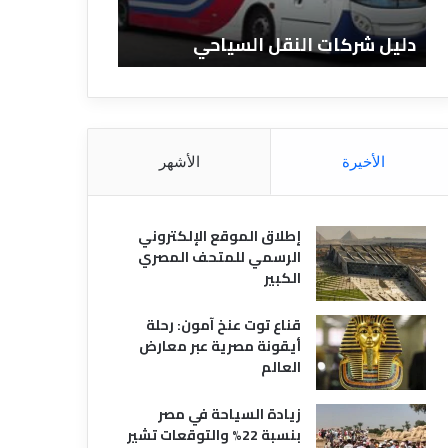
ا
ن
ت
ا
دليل شركات النقل السياحي
دليل الفنادق 
ا
د
ل
ق
ن
ا
ق
ل
ل
م
ا
ص
الأخيرة
الأشهر
ل
ر
س
ي
ي
ة
إطلاق الموقع الإلكتروني
ا
الرسمي للمتحف المصري
ح
الكبير
ي
قناع توت عنخ آمون: رحلة
أيقونة مصرية عبر معارض
العالم
زيادة السياحة في مصر
بنسبة 22% والتوقعات تشير