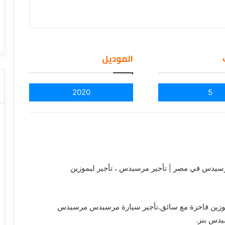
ا
ت كوم – عروض
ت
عروض شركات النقل السياحي
ا
ل
ن
الموديل
ق
ل
ا
5
ل
2020
س
ي
ا
ح
ي
رسيدس في مصر | تأجير مرسيدس ، تأجير ليموزين
موزين فاخرة مع سائق.تأجير سيارة مرسيدس مرسيدس
يدس بنز.