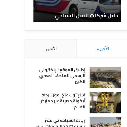
ا
ن
ت
ا
دليل شركات النقل السياحي
دليل الفنادق 
ا
د
ل
ق
ن
ا
ق
ل
ل
م
ا
ص
الأخيرة
الأشهر
ل
ر
س
ي
ي
ة
إطلاق الموقع الإلكتروني
ا
الرسمي للمتحف المصري
ح
الكبير
ي
قناع توت عنخ آمون: رحلة
أيقونة مصرية عبر معارض
العالم
زيادة السياحة في مصر
بنسبة 22% والتوقعات تشير