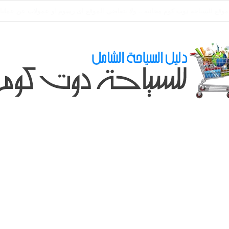
طلباتكم و استفسارتكم ... لو عندك سؤال او استفسار ماتدرددش فى طلب المسا