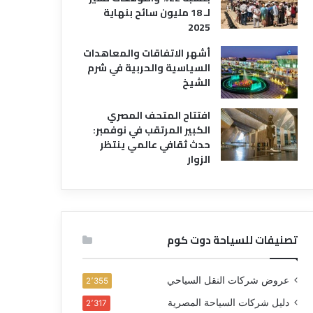
لـ 18 مليون سائح بنهاية
2025
أشهر الاتفاقات والمعاهدات
السياسية والحربية في شرم
الشيخ
افتتاح المتحف المصري
الكبير المرتقب في نوفمبر:
حدث ثقافي عالمي ينتظر
الزوار
تصنيفات للسياحة دوت كوم
عروض شركات النقل السياحي
2٬355
دليل شركات السياحة المصرية
2٬317