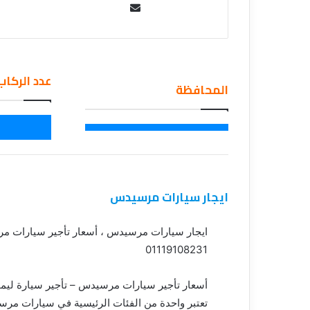
Se
ي
قناة للسياحة دو
ا
nd
الفنادق
ح
an
ة
em
د
عدد الركاب
ail
و
المحافظة
ت
ك
و
م
–
ع
ر
ايجار سيارات مرسيدس
و
ض
ا
ايجار سيارات مرسيدس ، أسعار تأجير سيارات م
ل
01119108231
ف
ن
أسعار تأجير سيارات مرسيدس – تأجير سيارة لي
ا
د
تعتبر واحدة من الفئات الرئيسية في سيارات مرس