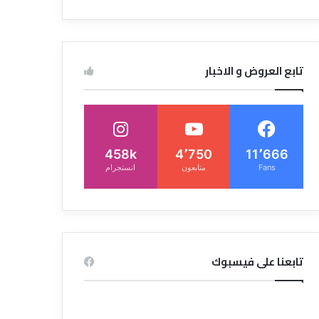
تابع العروض و الاخبار
458k
4٬750
11٬666
Fans
متابعون
انستجرام
تابعنا على فيسبوك