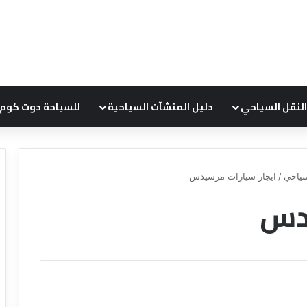
النقل السياحي
دليل المنشآت السياحية
للسياحة دوت كوم
ياحي
/
ايجار سيارات مرسيدس
يدس
ع
ر
و
ض
ش
ر
ك