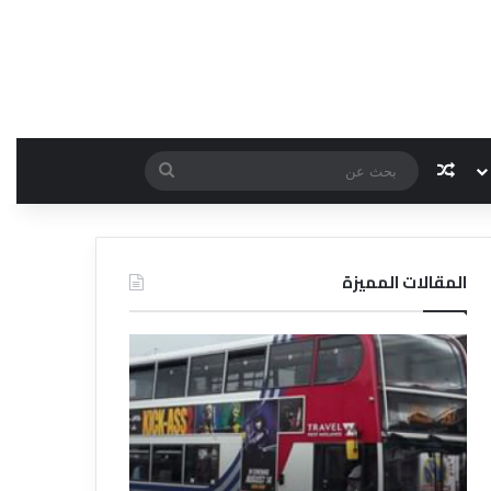
مقال عشوائي
بحث
عن
المقالات المميزة
د
د
ل
ل
ي
ي
ل
ل
ش
ا
ر
ل
ك
ف