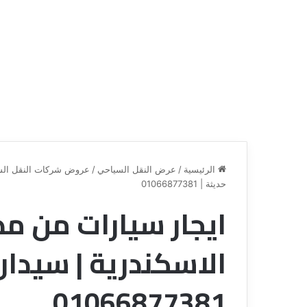
الرئيسية
/
عرض النقل السياحي
/
عروض شركات النقل الس
حديثة | 01066877381
ايجار سيارات من مط
ع
ر
و
ض
ش
ر
01066877381
ك