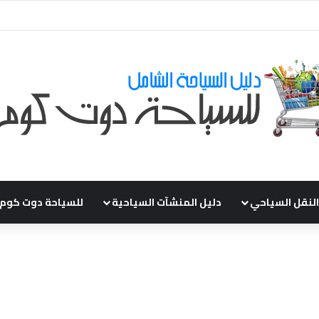
قي طلباتكم و استفسارتكم ... لو عندك سؤال او استفسار ماتدرددش فى طلب ال
النقل السياحي
دليل المنشآت السياحية
للسياحة دوت كوم