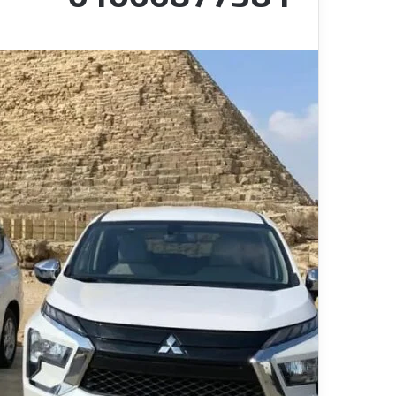
ا
قناة للسياحة دوت كوم – عروض
ت
الفنادق
عروض شركات الن
ا
ل
ن
ق
ل
ا
ل
س
ي
ا
ح
ي