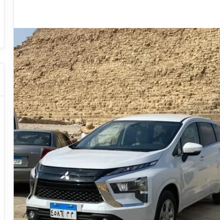
ا
ت
قل السياحي
دليل شركات النقل السياحي
ا
ل
ن
ق
ل
ا
ل
س
ي
ا
ح
ي