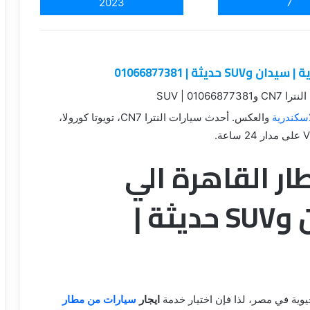
2023
7
ثة | 01066877381
SUV | 01
اسكندرية
والعكس. أحدث سيارات النترا CN7، تويوتا كورولا،
ار القاهرة الي
الاسكندرية | سيدان وSUV حديثة |
حيوية في مصر، لذا فإن اختيار خدمة
ايجار
سيارات من مطار