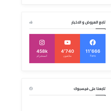
تابع العروض و الاخبار
458k
4٬740
11٬666
Fans
متابعون
انستجرام
تابعنا على فيسبوك