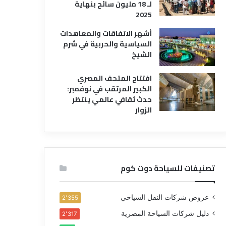
لـ 18 مليون سائح بنهاية
2025
أشهر الاتفاقات والمعاهدات
السياسية والحربية في شرم
الشيخ
افتتاح المتحف المصري
الكبير المرتقب في نوفمبر:
حدث ثقافي عالمي ينتظر
الزوار
تصنيفات للسياحة دوت كوم
عروض شركات النقل السياحي
2٬355
دليل شركات السياحة المصرية
2٬317