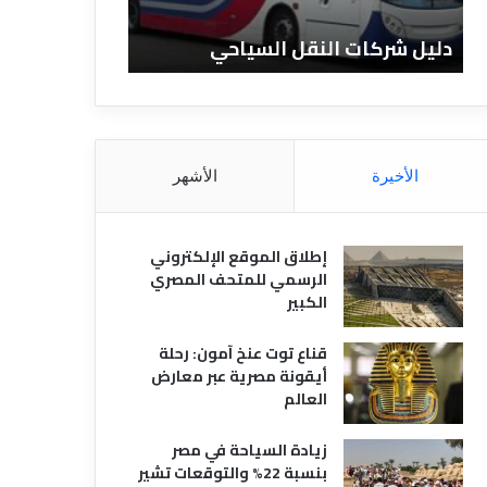
ن
ف
ا
ن
دليل الفنادق المصرية
تعريف الفناد
د
ا
ق
د
ا
ق
ل
و
م
ا
ص
ن
الأخيرة
الأشهر
ر
و
ي
ا
ة
ع
إطلاق الموقع الإلكتروني
ه
الرسمي للمتحف المصري
ا
الكبير
قناع توت عنخ آمون: رحلة
أيقونة مصرية عبر معارض
العالم
زيادة السياحة في مصر
بنسبة 22% والتوقعات تشير