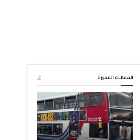
المقالات المميزة
د
ت
ل
ع
ي
ر
ل
ي
ا
ف
ل
ا
ف
ل