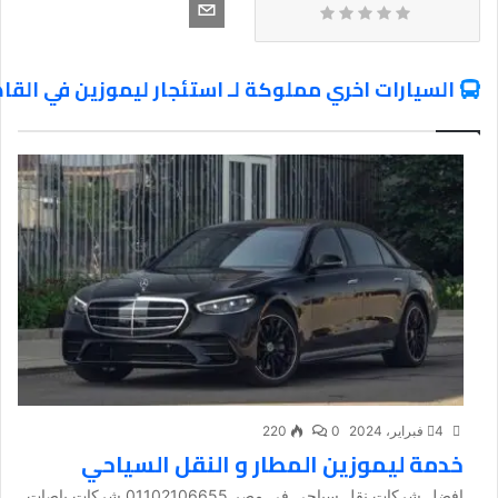
السيارات اخري مملوكة لـ استئجار ليموزين في القا
4 فبراير، 2024
0
220
خدمة ليموزين المطار و النقل السياحي
افضل شركات نقل سياحي في مصر 01102106655 شركات باصات