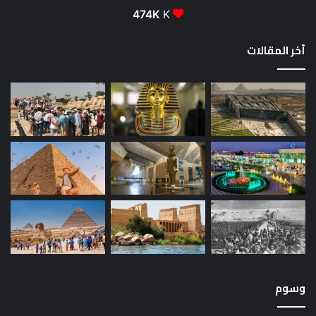
474K
K
أخر المقالات
وسوم