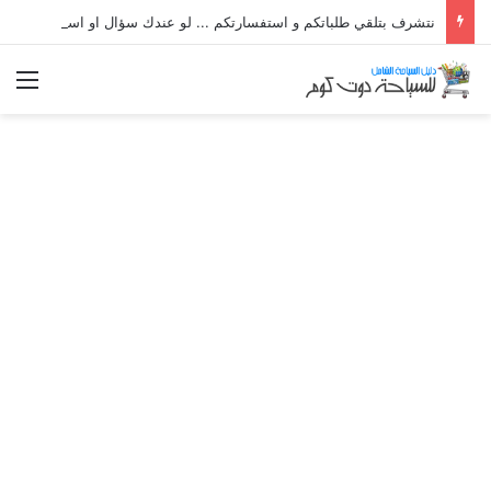
نتشرف بتلقي طلباتكم و استفسارتكم ... لو عندك سؤال او استفسار ماتدرددش فى طلب المساعدة
الق