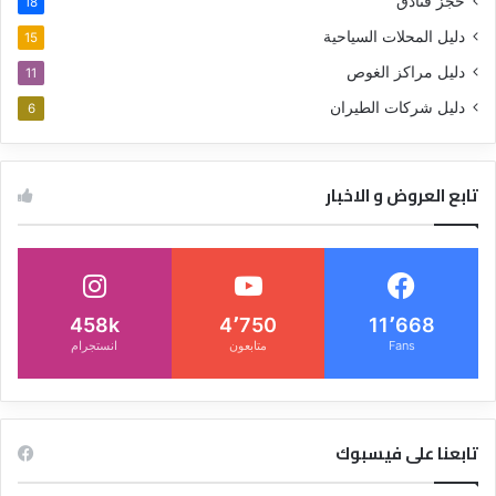
حجز فنادق
18
دليل المحلات السياحية
15
دليل مراكز الغوص
11
دليل شركات الطيران
6
تابع العروض و الاخبار
458k
4٬750
11٬668
Fans
متابعون
انستجرام
تابعنا على فيسبوك