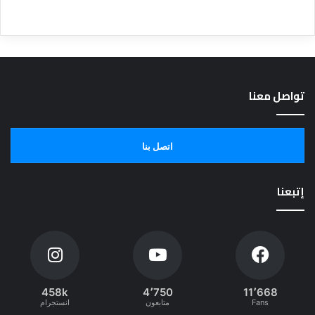
تواصل معنا
اتصل بنا
إتبعنا
458k
4٬750
11٬668
Fans
متابعون
انستجرام