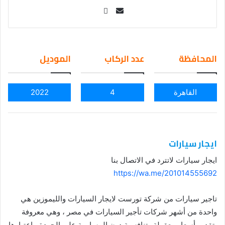
Se
nd
an
em
المحافظة
عدد الركاب
الموديل
ail
القاهرة
4
2022
ايجار سيارات
ايجار سيارات لاتترد في الاتصال بنا
https://wa.me/201014555692
تاجير سيارات من شركة تورست لايجار السيارات والليموزين هي
واحدة من أشهر شركات تأجير السيارات في مصر ، وهي معروفة
بتقديم أسعار معقولة وتنافسية دون المساومة على الجودة. باعتبارها