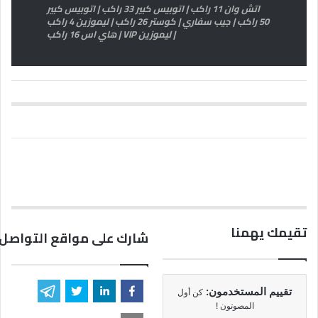
اتش وان 11 راكب | اتوبيس كبير 33 راكب | اتوبيس كبير
50 راكب | جيب سفاري | كوستر 26 راكب | ليموزين 4 راكب
| ليموزين VIP | هاي اس 16 راكب
تقيمك يهمنا
شارك على مواقع التواصل 
تقييم المستخدمون:
كن أول
المصوتون !