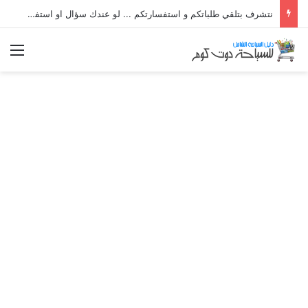
نتشرف بتلقي طلباتكم و استفسارتكم ... لو عندك سؤال او استفسار ماتدرددش فى طلب المساعدة
الق