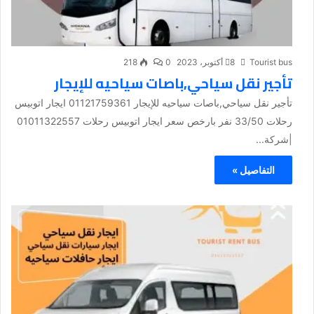
Tourist bus
8 أكتوبر، 2023
0
218
تأجير نقل سياحي,باصات سياحيه للإيجار
تأجير نقل سياحي,باصات سياحيه للإيجار 01121759361 ايجار اتوبيس
رحلات 33/50 نفر بارخص سعر ايجار اتوبيس رحلات 01011322557
|شركة...
التفاصيل »