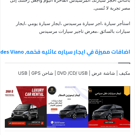
بالتالي احجز سيارتك المرسيدس الفاخرة اليوم واجعل رحلتك إلى
مصر تجربة لا تُنسى.
استأجر سيارة ،اجر سيارة مرسيدس ،ايجار سيارة يومي ،ايجار
سيارات بالسائق ،معرض تاجير سيارات مرسيدس
اضافات مميزة في ايجار سياره عائليه فخمه, Mercedes Viano
مكيف | شاشة عرض | DVD /CD/ USB | شاحن USB | GPS