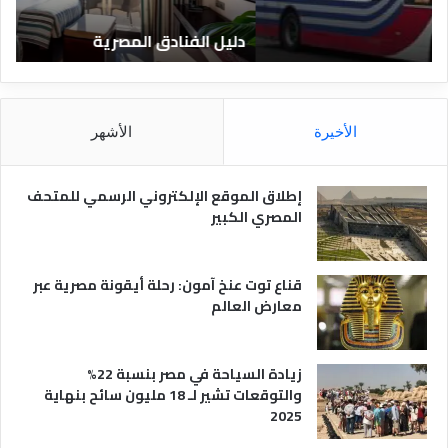
ا
ن
دليل الفنادق المصرية
ت
د
ا
ق
د
ا
ق
ل
و
م
ا
الأخيرة
الأشهر
ص
ن
ر
و
ي
ا
إطلاق الموقع الإلكتروني الرسمي للمتحف
ة
ع
المصري الكبير
ه
ا
قناع توت عنخ آمون: رحلة أيقونة مصرية عبر
معارض العالم
زيادة السياحة في مصر بنسبة 22%
والتوقعات تشير لـ 18 مليون سائح بنهاية
2025