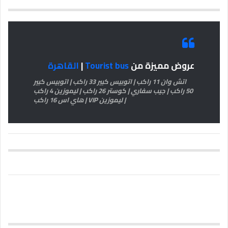
عروض مميزة من
Tourist bus
|
القاهرة
اتش وان 11 راكب | اتوبيس كبير 33 راكب | اتوبيس كبير
50 راكب | جيب سفاري | كوستر 26 راكب | ليموزين 4 راكب
| ليموزين VIP | هاي اس 16 راكب