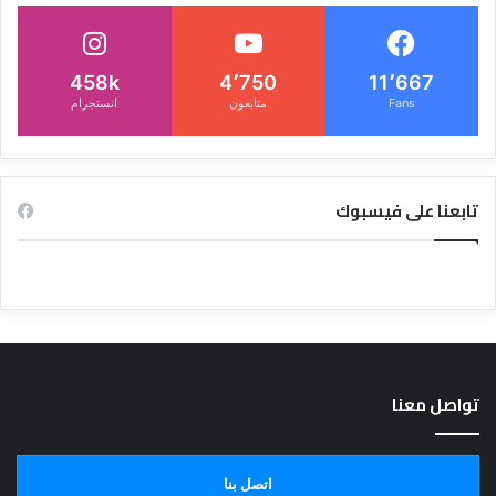
458k
4٬750
11٬667
Fans
متابعون
انستجرام
تابعنا على فيسبوك
تواصل معنا
اتصل بنا