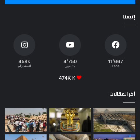
إتبعنا
458k
4٬750
11٬667
Fans
متابعون
انستجرام
474K
K
أخر المقالات