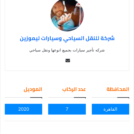
شركة للنقل السياحي وسيارات ليموزين
شركه تأجير سيارات بجميع انوعها ونقل سياحي
Se
nd
an
em
المحافظة
عدد الركاب
الموديل
ail
القاهرة
7
2020