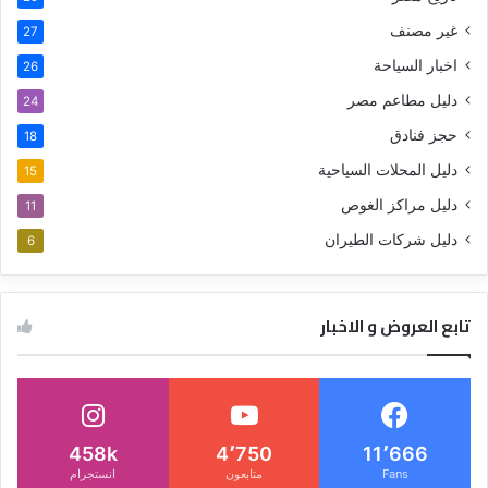
غير مصنف
27
اخبار السياحة
26
دليل مطاعم مصر
24
حجز فنادق
18
دليل المحلات السياحية
15
دليل مراكز الغوص
11
دليل شركات الطيران
6
تابع العروض و الاخبار
458k
4٬750
11٬666
Fans
متابعون
انستجرام