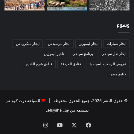
وسوم
ايجار سيارات
ايجار ليموزين
ايجار مرسيدس
ايجار ميكروباص
ايجار نقل سياحي
برنامج سياحي
تاجير ليموزين
عروض الرحلات السياحية
فنادق الغردقة
فنادق شرم الشيخ
فنادق مصر
© حقوق النشر 2026، جميع الحقوق محفوظة |
للسياحة دوت كوم تم
تصميمه من قِبل Lelsyaha
فيسبوك
‫X
‫YouTube
انستقرام