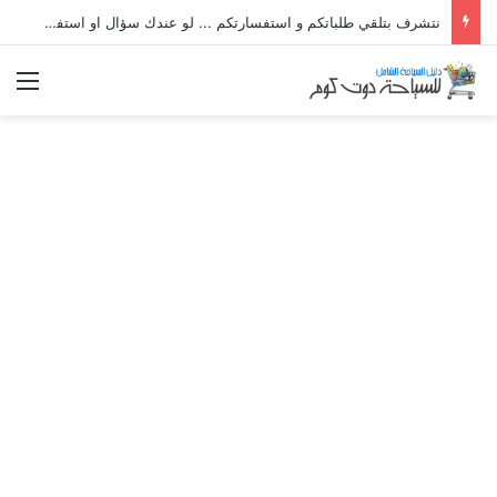
نتشرف بتلقي طلباتكم و استفسارتكم ... لو عندك سؤال او استفسار ماتدرددش فى طلب المساعدة
الق