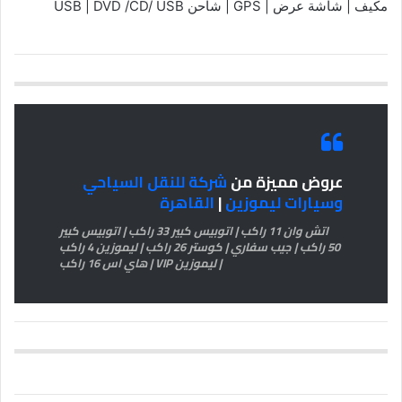
مكيف | شاشة عرض | GPS | شاحن USB | DVD /CD/ USB
عروض مميزة من
شركة للنقل السياحي
وسيارات ليموزين
|
القاهرة
اتش وان 11 راكب | اتوبيس كبير 33 راكب | اتوبيس كبير
50 راكب | جيب سفاري | كوستر 26 راكب | ليموزين 4 راكب
| ليموزين VIP | هاي اس 16 راكب