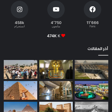
458k
4٬750
11٬666
Fans
متابعون
انستجرام
474K
K
أخر المقالات