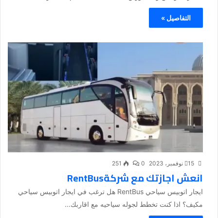
التفاصيل »
15 نوفمبر، 2023
0
251
انعش اجازتك مع شركةRentBus
ايجار اتوبيس سياحي RentBus هل ترغب في ايجار اتوبيس سياحي
مكيف؟ اذا كنت تخطط لجوله سياحيه مع اقاربك...