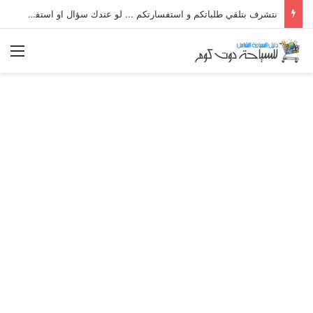
نتشرف بتلقي طلباتكم و استفسارتكم ... لو عندك سؤال او استفسار ماتدرددش فى طلب المساعدة
الق