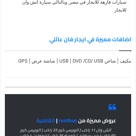
سيارات فارهة للايجار في مصر, وبالتالي سيارة اتش وان
للايجار
اضافات مميزة في ايجار فان عائلي
مكيف | شاحن USB | DVD /CD/ USB | شاشة عرض | GPS
عروض مميزة من
rentbus
|
القاهرة
اتش وان 11 راكب | اتوبيس كبير 33 راكب | اتوبيس كبير
50 راكب | جيب سفاري | كوستر 26 راكب | ليموزين 4 راكب