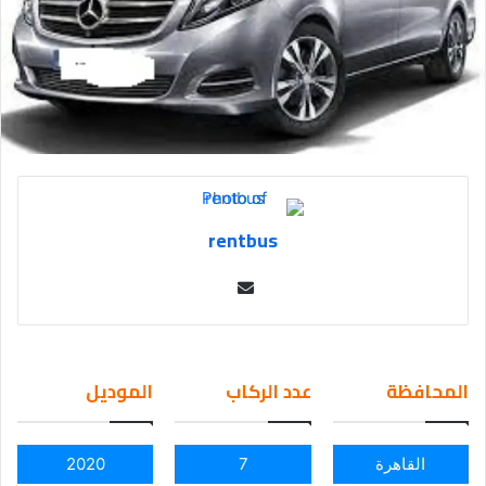
rentbus
Se
nd
an
em
المحافظة
عدد الركاب
الموديل
ail
القاهرة
7
2020