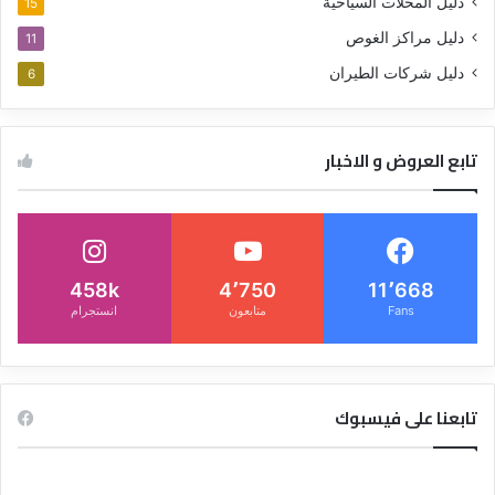
دليل المحلات السياحية
15
دليل مراكز الغوص
11
دليل شركات الطيران
6
تابع العروض و الاخبار
458k
4٬750
11٬668
Fans
متابعون
انستجرام
تابعنا على فيسبوك