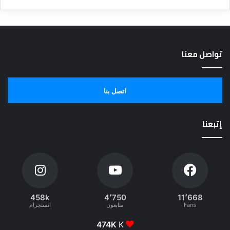
تواصل معنا
اتصل بنا
إتبعنا
458k
4٬750
11٬668
Fans
متابعون
انستجرام
474K
K