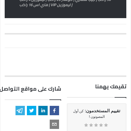
| ليموزين VIP | هاي اس 16 راكب
تقيمك يهمنا
شارك على مواقع التواصل 
تقييم المستخدمون:
كن أول
المصوتون !