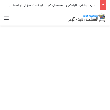
نتشرف بتلقي طلباتكم و استفسارتكم ... لو عندك سؤال او استفسار ماتدرددش فى طلب المساعدة
الق