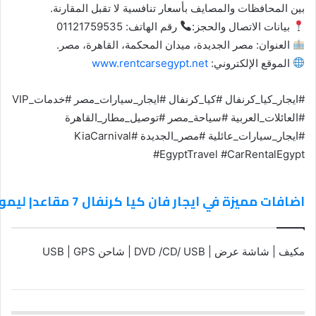
بين المحافظات والمصايف بأسعار تنافسية لا تقبل المقارنة.
بيانات الاتصال والحجز:
رقم الهاتف: 01121759535
العنوان: مصر الجديدة، ميدان المحكمة، القاهرة، مصر.
الموقع الإلكتروني:
www.rentcarsegypt.net
#ايجار_كيا_كرنفال
#كيا_كرنفال
#ايجار_سيارات_مصر
#خدمات_VIP
#العائلات_العربية
#سياحة_مصر
#توصيل_مطار_القاهرة
#ايجار_سيارات_عائلية
#مصر_الجديدة
#KiaCarnival
#EgyptTravel
#CarRentalEgypt
اضافات مميزة في ايجار فان كيا كرنفال 7 مقاعد| ليموزين vip
مكيف | شاشة عرض | DVD /CD/ USB | شاحن USB | GPS