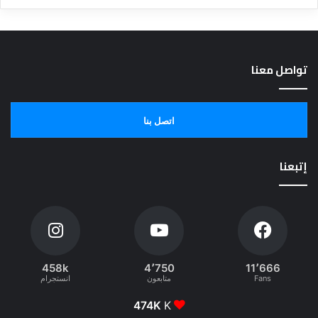
تواصل معنا
اتصل بنا
إتبعنا
458k
4٬750
11٬666
Fans
متابعون
انستجرام
474K
K