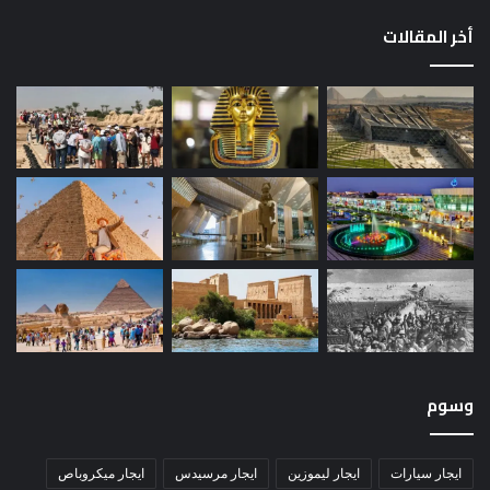
أخر المقالات
وسوم
ايجار سيارات
ايجار ليموزين
ايجار مرسيدس
ايجار ميكروباص