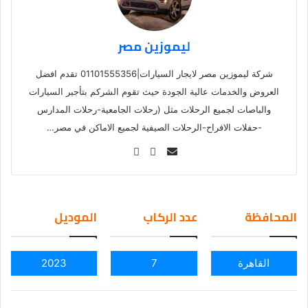
ليموزين مصر
شركة ليموزين مصر لايجار السيارات|01101555356 تقدم افضل
العروض والخدمات عالية الجودة حيث تقوم الشركم بتأجير السيارات
والباصات لجميع الرحلات مثل (رحلات الجامعية-رحلات المدارس
-حفلات الافراح-الرحلات الصيفية لجميع الاماكن في مصر…
Se
nd
an
em
المحافظة
عدد الركاب
الموديل
ail
القاهرة
7
2023