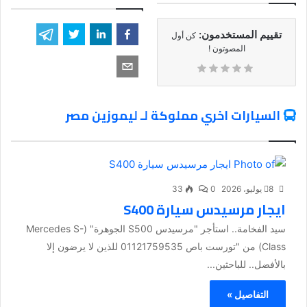
تقييم المستخدمون:
كن أول
المصوتون !
السيارات اخري مملوكة لـ ليموزين مصر
8 يوليو، 2026
0
33
ايجار مرسيدس سيارة S400
سيد الفخامة.. استأجر "مرسيدس S500 الجوهرة" (Mercedes S-
Class) من "تورست باص 01121759535 للذين لا يرضون إلا
بالأفضل.. للباحثين...
التفاصيل »