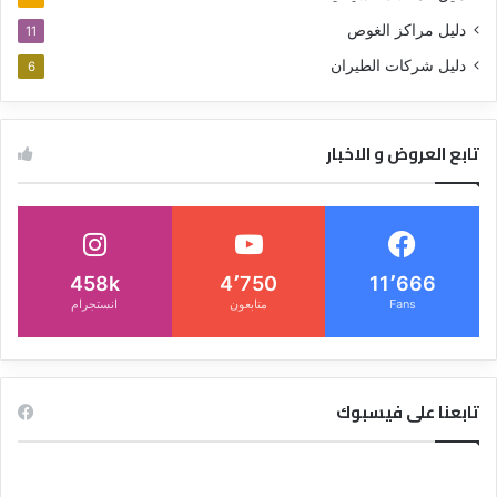
دليل مراكز الغوص
11
دليل شركات الطيران
6
تابع العروض و الاخبار
458k
4٬750
11٬666
Fans
متابعون
انستجرام
تابعنا على فيسبوك