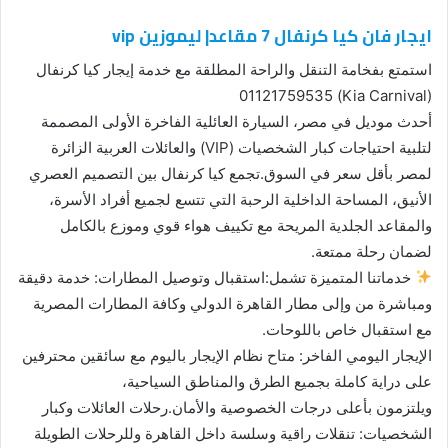
ايجار فان كيا كرنفال 7 مقاعد| ليموزين vip
استمتع بفخامة التنقل والراحة المطلقة مع خدمة إيجار كيا كرنفال
(Kia Carnival) 01121759535
أحدث موديل في مصر، السيارة العائلية الفاخرة الأولى المصممة
لتلبية احتياجات كبار الشخصيات (VIP) والعائلات العربية الزائرة
لمصر بأقل سعر في السوق.تجمع كيا كرنفال بين التصميم العصري
الأنيق، المساحة الداخلية الرحبة التي تتسع لجميع أفراد الأسرة،
والمقاعد الجلدية المريحة مع تكييف هواء قوي وموزع بالكامل
لضمان رحلة ممتعة.
خدماتنا المتميزة تشمل:استقبال وتوصيل المطارات: خدمة دقيقة
ومباشرة من وإلى مطار القاهرة الدولي وكافة المطارات المصرية
مع استقبال خاص باللوحات.
الإيجار اليومي الفاخر: متاح نظام الإيجار باليوم مع سائقين محترفين
على دراية كاملة بجميع الطرق والمناطق السياحية،
ويلتزمون بأعلى درجات الخصوصية والأمان.رحلات العائلات وكبار
الشخصيات: تنقلات راقية وسلسة داخل القاهرة وللرحلات الطويلة