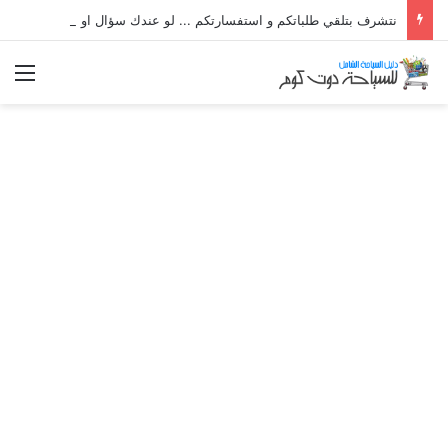
نتشرف بتلقي طلباتكم و استفسارتكم ... لو عندك سؤال او استفسار ماتدرددش فى طلب المساعدة
الق