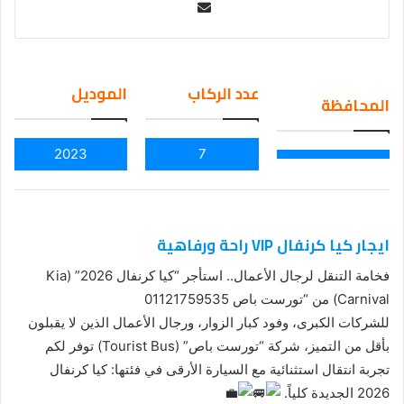
Se
nd
an
em
عدد الركاب
الموديل
المحافظة
ail
2023
7
ايجار كيا كرنفال VIP راحة ورفاهية
فخامة التنقل لرجال الأعمال.. استأجر “كيا كرنفال 2026” (Kia
Carnival) من “تورست باص 01121759535
للشركات الكبرى، وفود كبار الزوار، ورجال الأعمال الذين لا يقبلون
بأقل من التميز، شركة “تورست باص” (Tourist Bus) توفر لكم
تجربة انتقال استثنائية مع السيارة الأرقى في فئتها: كيا كرنفال
2026 الجديدة كلياً.