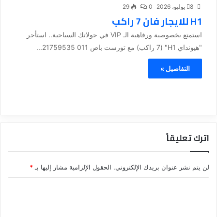
8 يوليو، 2026
0
29
H1 للايجار فان 7 راكب
استمتع بخصوصية ورفاهية الـ VIP في جولاتك السياحية.. استأجر
"هيونداي H1" (7 راكب) مع تورست باص 011 21759535...
التفاصيل »
اترك تعليقاً
لن يتم نشر عنوان بريدك الإلكتروني.
الحقول الإلزامية مشار إليها بـ
*
ا
ل
ت