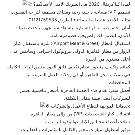
لماذا كيا كرنفال 2026 هي الشريك الأمثل لأعمالكم؟
تصميم VIP: مساحة داخلية رحبة ومقاعد مصممة للراحة القصوى،
مثالية للاجتماعات الجانبية أثناء الطريق 01121759535
أمان وخصوصية: توفر السيارة بيئة هادئة ومجهزة بأحدث تقنيات
الأمان، لتضمن لك ولضيوفك خصوصية تامة.
استقبال المطار (Airport Meet & Greet): نلتزم باستقبال كبار
الزوار من مطار القاهرة الدولي ببروتوكول احترافي وسائقين على
أعلى مستوى من الخبرة.
كفاءة وتكييف متطور: نظام تكييف فائق القوة يضمن الراحة الكاملة
في تنقلاتك داخل القاهرة أو في رحلات العمل السريعة بين
المحافظات.
أفضل سعر: نقدم هذه الخدمة الفاخرة بأسعار تنافسية تضمن
للشركات أفضل قيمة مقابل التكلفة.
خدماتنا الموجهة لقطاع الأعمال والشركات:
انتقالات كبار الشخصيات (VIP) من وإلى مطار القاهرة.
تنقلات أعضاء مجالس الإدارة والوفود الرسمية.
توفير أسطول سيارات مجهز بالكامل للمؤتمرات والفعاليات