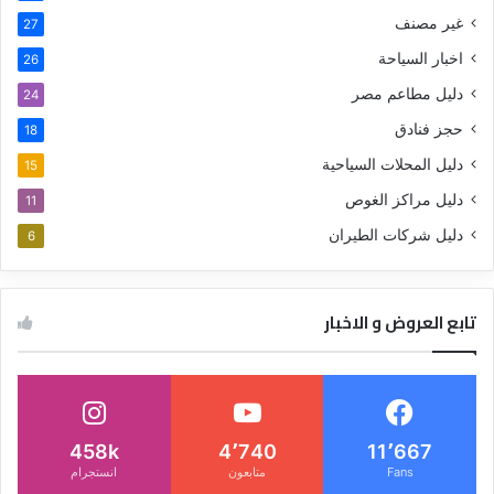
غير مصنف
27
اخبار السياحة
26
دليل مطاعم مصر
24
حجز فنادق
18
دليل المحلات السياحية
15
دليل مراكز الغوص
11
دليل شركات الطيران
6
تابع العروض و الاخبار
458k
4٬740
11٬667
Fans
متابعون
انستجرام