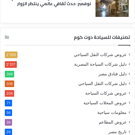
نوفمبر: حدث ثقافي عالمي ينتظر الزوار
تصنيفات للسياحة دوت كوم
عروض شركات النقل السياحي
2٬355
دليل شركات السياحة المصرية
2٬317
دليل فنادق مصر
399
دليل شركات النقل السياحي
206
عروض شركات السياحة
204
عروض المحلات السياحية
71
معلومات سياحية
56
عروض المطاعم
39
تاريخ مصر
29