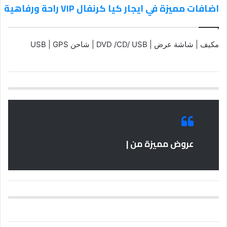
اضافات مميزة في ايجار كيا كرنفال VIP راحة ورفاهية
مكيف | شاشة عرض | DVD /CD/ USB | شاحن USB | GPS
عروض مميزة من |