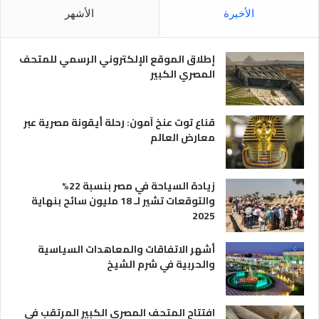
ل
م
الأخيرة
الأشهر
ا
ص
ل
ر
س
ي
إطلاق الموقع الإلكتروني الرسمي للمتحف
ي
ة
المصري الكبير
ا
ح
ي
قناع توت عنخ آمون: رحلة أيقونة مصرية عبر
معارض العالم
زيادة السياحة في مصر بنسبة 22%
والتوقعات تشير لـ 18 مليون سائح بنهاية
2025
أشهر الاتفاقات والمعاهدات السياسية
والحربية في شرم الشيخ
افتتاح المتحف المصري الكبير المرتقب في