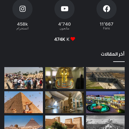
458k
4٬740
11٬667
Fans
متابعون
انستجرام
474K
K
أخر المقالات