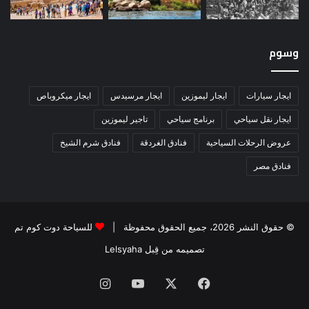
وسوم
ايجار سيارات
ايجار ليموزين
ايجار مرسيدس
ايجار ميكروباص
ايجار نقل سياحي
برنامج سياحي
تاجير ليموزين
عروض الرحلات السياحية
فنادق الغردقة
فنادق شرم الشيخ
فنادق مصر
© حقوق النشر 2026، جميع الحقوق محفوظة |
للسياحة دوت كوم تم
تصميمه من قِبل Lelsyaha
فيسبوك
‫X
‫YouTube
انستقرام