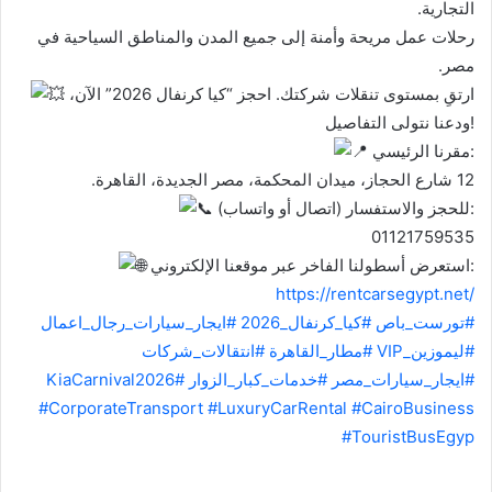
التجارية.
رحلات عمل مريحة وأمنة إلى جميع المدن والمناطق السياحية في
مصر.
ارتقِ بمستوى تنقلات شركتك. احجز “كيا كرنفال 2026” الآن،
ودعنا نتولى التفاصيل!
مقرنا الرئيسي:
12 شارع الحجاز، ميدان المحكمة، مصر الجديدة، القاهرة.
للحجز والاستفسار (اتصال أو واتساب):
01121759535
استعرض أسطولنا الفاخر عبر موقعنا الإلكتروني:
https://rentcarsegypt.net/
#تورست_باص
#كيا_كرنفال_2026
#ايجار_سيارات_رجال_اعمال
#ليموزين_VIP
#مطار_القاهرة
#انتقالات_شركات
#ايجار_سيارات_مصر
#خدمات_كبار_الزوار
#KiaCarnival2026
#CorporateTransport
#LuxuryCarRental
#CairoBusiness
#TouristBusEgyp