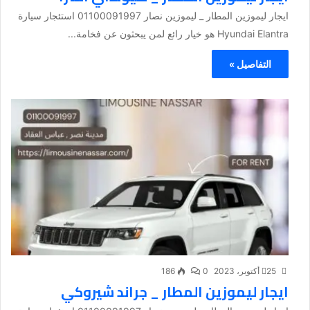
ايجار ليموزين المطار _ ليموزين نصار 01100091997 استئجار سيارة
Hyundai Elantra هو خيار رائع لمن يبحثون عن فخامة...
التفاصيل »
25 أكتوبر، 2023
0
186
ايجار ليموزين المطار _ جراند شيروكي