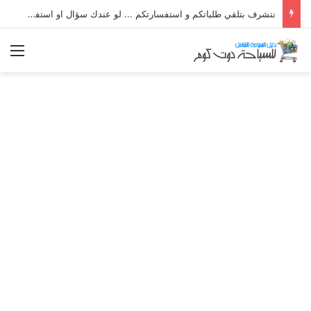
نتشرف بتلقي طلباتكم و استفسارتكم ... لو عندك سؤال او استفسار ماتدرددش فى طلب المساعدة
الق