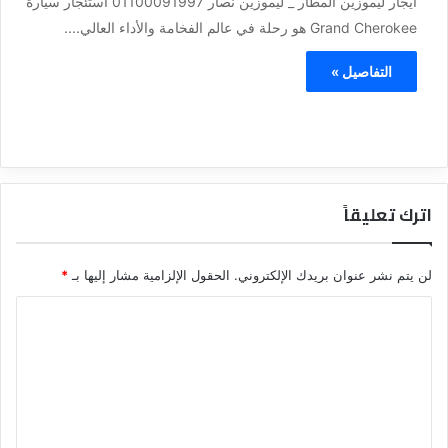
ايجار ليموزين المطار _ ليموزين نصار 01100091997 استئجار سيارة
Grand Cherokee هو رحلة في عالم الفخامة والأداء العالي....
التفاصيل »
اترك تعليقاً
لن يتم نشر عنوان بريدك الإلكتروني.
الحقول الإلزامية مشار إليها بـ
*
ا
ل
ت
ع
ل