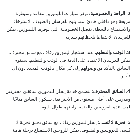
2. الراحة والخصوصية:
توفر سيارات الليموزين مقاعد وسيطرة
مريحة وجو داخلي هادئ، مما يتيح للعرسان والضيوف الاسترخاء
والاستمتاع باللحظة. بفضل الخصوصية التي توفرها الليموزين، يمكن
للعرسان الاحتفاظ بلحظاتهم بسرية.
3. الوقت والتنظيم:
عند استئجار ليموزين زفاف مع سائق محترف،
يمكن للعرسان الاعتماد على الدقة في الوقت والتنظيم. سيقوم
السائق بالتأكد من وصولهم إلى كل مكان بالوقت المحدد دون أي
تأخير.
4. السائق المحترف:
يتضمن خدمة إيجار الليموزين سائقين محترفين
ومدربين على أعلى مستوى من الاحترافية. سيكون السائق متاحًا
لمساعدة العروسين والعناية براحتهم طوال اليوم.
5. تجربة لا تُنسى:
إيجار ليموزين زفاف مع سائق يخلق تجربة لا
تُنسى للعروسين والضيوف. يمكن للزوجين الاستمتاع برحلة هامة