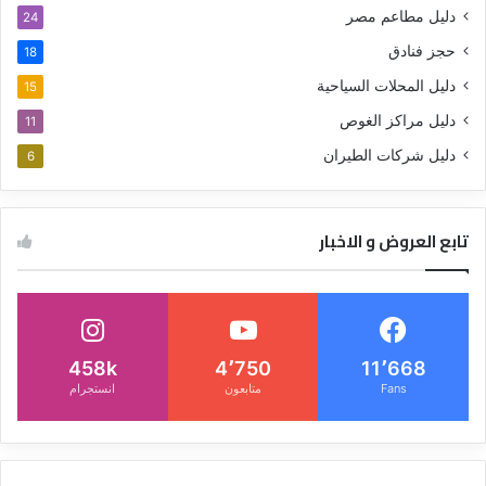
دليل مطاعم مصر
24
حجز فنادق
18
دليل المحلات السياحية
15
دليل مراكز الغوص
11
دليل شركات الطيران
6
تابع العروض و الاخبار
458k
4٬750
11٬668
Fans
متابعون
انستجرام