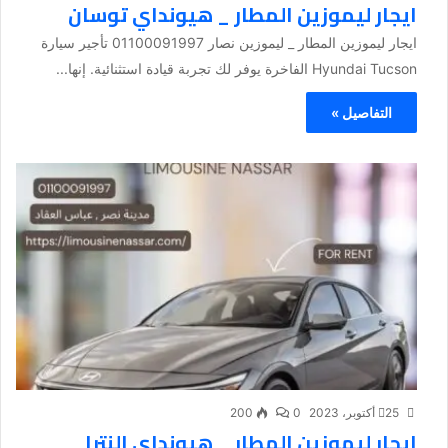
ايجار ليموزين المطار _ هيونداي توسان
ايجار ليموزين المطار _ ليموزين نصار 01100091997 تأجير سيارة
Hyundai Tucson الفاخرة يوفر لك تجربة قيادة استثنائية. إنها...
التفاصيل »
25 أكتوبر، 2023
0
200
ايجار ليموزين المطار _ هيونداي النترا