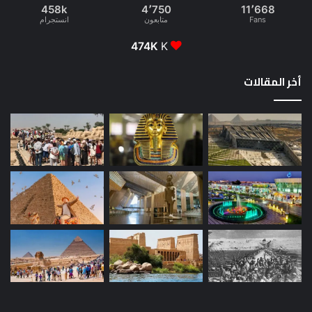
458k
4٬750
11٬668
Fans
متابعون
انستجرام
474K
K
أخر المقالات