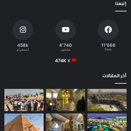
إتبعنا
458k
4٬740
11٬666
Fans
متابعون
انستجرام
474K
K
أخر المقالات