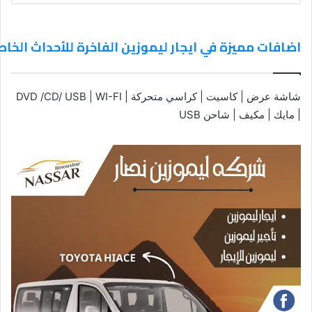
اضافات مميزة في ايجار ليموزين الفاخرة للأحداث الخا
شاشة عرض | كاسيت | كراسي متحركة | DVD /CD/ USB | WI-FI
| مايك | مكيف | شاحن USB