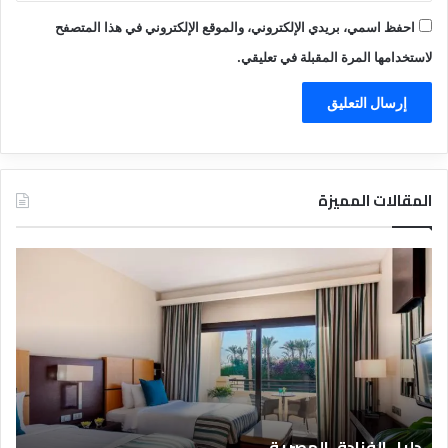
احفظ اسمي، بريدي الإلكتروني، والموقع الإلكتروني في هذا المتصفح
لاستخدامها المرة المقبلة في تعليقي.
المقالات المميزة
د
ت
ل
ع
ي
ر
ل
ي
ا
ف
ل
ا
ف
ل
ن
ف
ا
ن
دليل الفنادق المصرية
ت
د
ا