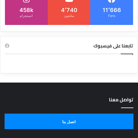
458k
4٬740
11٬666
Fans
متابعون
انستجرام
تابعنا على فيسبوك
تواصل معنا
اتصل بنا