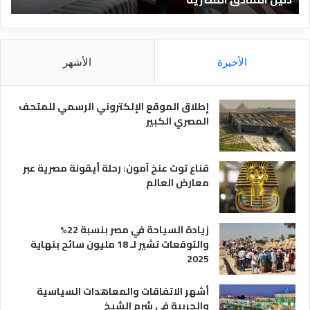
ق
د
ا
ق
ل
و
م
ا
الأخيرة
الأشهر
ص
ن
ر
و
ي
ا
إطلاق الموقع الإلكتروني الرسمي للمتحف
ة
ع
المصري الكبير
ه
ا
قناع توت عنخ آمون: رحلة أيقونة مصرية عبر
معارض العالم
زيادة السياحة في مصر بنسبة 22%
والتوقعات تشير لـ 18 مليون سائح بنهاية
2025
أشهر الاتفاقات والمعاهدات السياسية
والحربية في شرم الشيخ