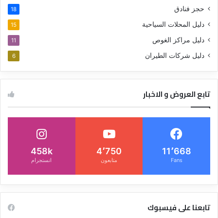
حجز فنادق
18
دليل المحلات السياحية
15
دليل مراكز الغوص
11
دليل شركات الطيران
6
تابع العروض و الاخبار
458k
4٬750
11٬668
Fans
متابعون
انستجرام
تابعنا على فيسبوك