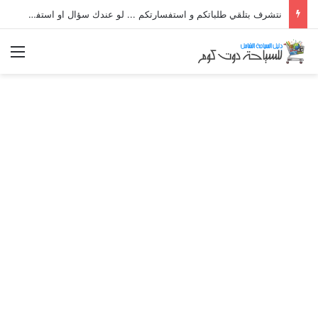
نتشرف بتلقي طلباتكم و استفسارتكم ... لو عندك سؤال او استفسار ماتدرددش فى طلب المساعدة
الق