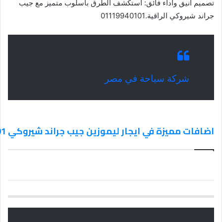
تصميم أنيق وأداء فائق: استكشف الطرق بأسلوب متميز مع جيب
جراند شيروكي الراقية.01119940101
شركة سياحة في مصر
اضافات مميزة في ايجار ليموزين جيب جراند شيروكي 01119940101