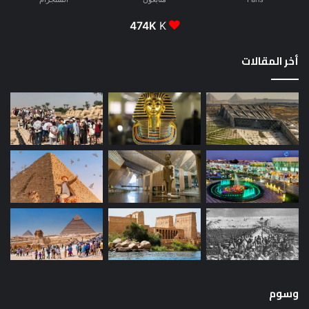
474K
K
أخر المقالات
وسوم