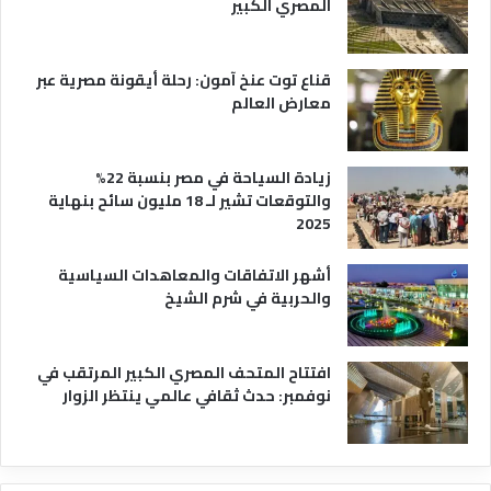
المصري الكبير
ه
ا
قناع توت عنخ آمون: رحلة أيقونة مصرية عبر
معارض العالم
زيادة السياحة في مصر بنسبة 22%
والتوقعات تشير لـ 18 مليون سائح بنهاية
2025
أشهر الاتفاقات والمعاهدات السياسية
والحربية في شرم الشيخ
افتتاح المتحف المصري الكبير المرتقب في
نوفمبر: حدث ثقافي عالمي ينتظر الزوار