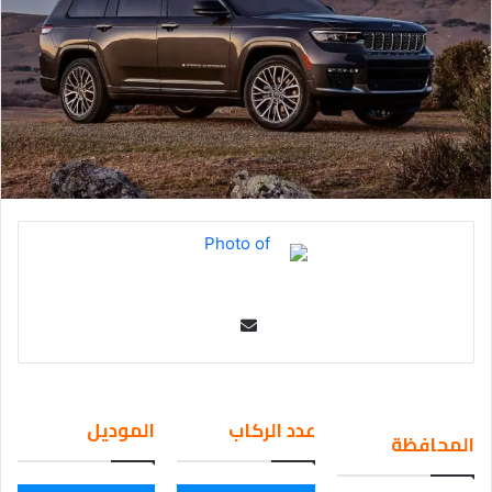
Se
nd
an
em
عدد الركاب
الموديل
المحافظة
ail