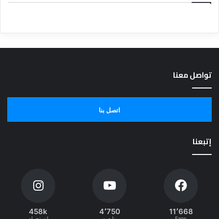
تواصل معنا
اتصل بنا
إتبعنا
458k
4٬750
11٬668
Fans
متابعون
انستجرام