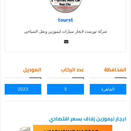
tourst
شركة تورست لايجار سيارات ليموزين ونقل السياحي
Se
nd
an
em
المحافظة
عدد الركاب
الموديل
ail
القاهرة
5
2023
ايجار ليموزين زفاف بسعر اقتصادي