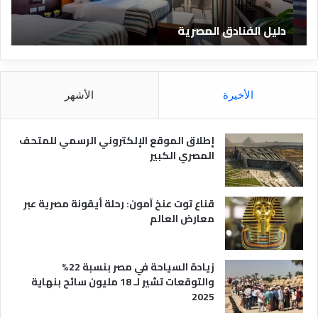
ن
ف
ا
ن
دليل الفنادق المصرية
ت
د
ا
ق
د
ا
ق
ل
و
م
ا
الأخيرة
الأشهر
ص
ن
ر
و
ي
ا
إطلاق الموقع الإلكتروني الرسمي للمتحف
ة
ع
المصري الكبير
ه
ا
قناع توت عنخ آمون: رحلة أيقونة مصرية عبر
معارض العالم
زيادة السياحة في مصر بنسبة 22%
والتوقعات تشير لـ 18 مليون سائح بنهاية
2025