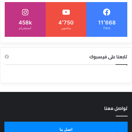
458k
4٬750
11٬668
Fans
متابعون
انستجرام
تابعنا على فيسبوك
تواصل معنا
اتصل بنا