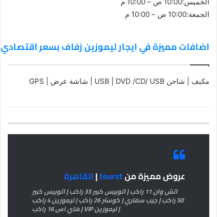
الخميس:10:00 ص – 10:00 م
الجمعة:10:00 ص – 10:00 م
اضافات مميزة في ايجار ليموزين زفاف بسعر اقتصادي
مكيف | شاحن USB | DVD /CD/ USB | شاشة عرض | GPS
عروض مميزة من
tourst
|
القاهرة
اتش وان 11 راكب | اتوبيس كبير 33 راكب | اتوبيس كبير
50 راكب | جيب سفاري | كوستر 26 راكب | ليموزين 4 راكب
| ليموزين VIP | هاي اس 16 راكب