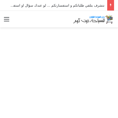
نتشرف بتلقي طلباتكم و استفسارتكم ... لو عندك سؤال او استفسار ماتدرددش فى طلب المساعدة
الق