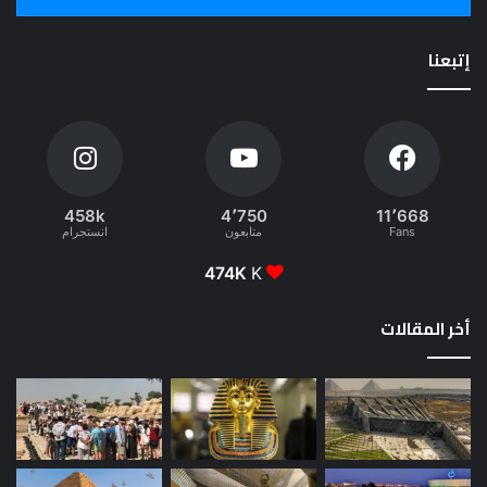
إتبعنا
458k
4٬750
11٬668
Fans
متابعون
انستجرام
474K
K
أخر المقالات