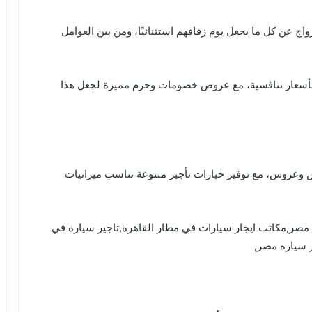
السعادة 01102106655، يبحث الأزواج عن كل ما يجعل يوم زفافهم استثنائيًا، ومن بين العوامل
بأسعار تنافسية، مع عروض خصومات وحزم مميزة لجعل هذا
 وعروس، مع توفير خيارات تأجير متنوعة تناسب ميزانيات
 مصر,مكاتب ايجار سيارات في مطار القاهرة,تاجير سيارة في
ر سياره مصر,