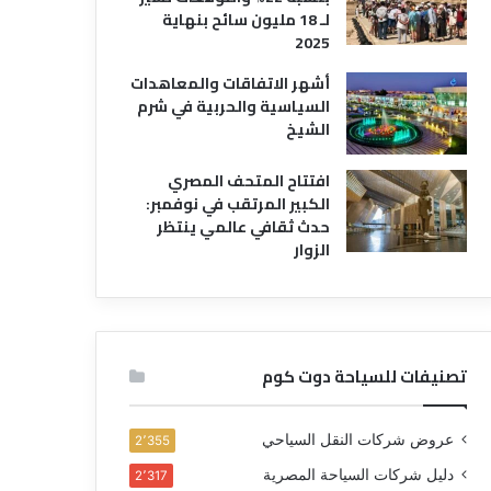
لـ 18 مليون سائح بنهاية
2025
أشهر الاتفاقات والمعاهدات
السياسية والحربية في شرم
الشيخ
افتتاح المتحف المصري
الكبير المرتقب في نوفمبر:
حدث ثقافي عالمي ينتظر
الزوار
تصنيفات للسياحة دوت كوم
عروض شركات النقل السياحي
2٬355
دليل شركات السياحة المصرية
2٬317