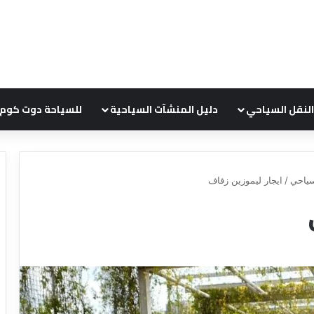
النقل السياحي
دليل المنشآت السياحية
للسياحة دوت كوم
ياحي
/
ايجار ليموزين زفاف
ع
ر
و
ض
ش
ر
ك