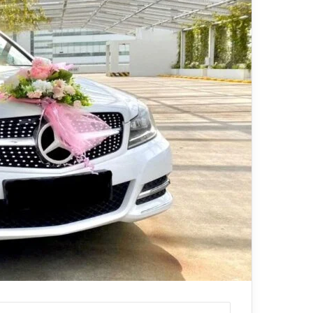
ي
قناة للسياحة دو
ا
الفنادق
ح
ة
د
و
ت
ك
و
م
–
ع
ر
و
ض
ا
ل
ف
ن
ا
د