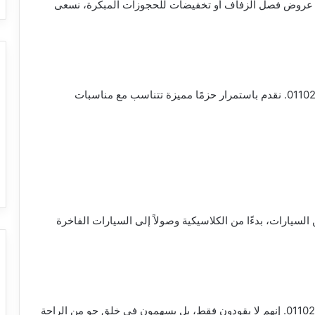
ت عروض فصل الزفاف أو تخفيضات للحجوزات المبكرة، نسعى
ابتهج بمواسم الاحتفال مع عروضنا الموسمية 01102106655. نقدم باستمرار حزمًا مميزة تتناسب مع مناسبات
ارات، بدءًا من الكلاسيكية وصولاً إلى السيارات الفاخرة
يتميز سائقو ليموزين مصر بالاحترافية والودية 01102106655. إنهم لا يقودون فقط، بل يسهمون في خلق جو من الراحة