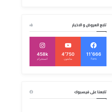
تابع العروض و الاخبار
458k
4٬750
11٬666
Fans
متابعون
انستجرام
تابعنا على فيسبوك