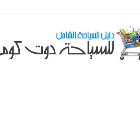
طلباتكم و استفسارتكم ... لو عندك سؤال او استفسار ماتدرددش فى طلب المسا