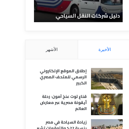
ا
ن
ت
ا
دليل شركات النقل السياحي
دليل الفنادق 
ا
د
ل
ق
ن
ا
ق
ل
ل
م
ا
ص
الأخيرة
الأشهر
ل
ر
س
ي
ي
ة
إطلاق الموقع الإلكتروني
ا
الرسمي للمتحف المصري
ح
الكبير
ي
قناع توت عنخ آمون: رحلة
أيقونة مصرية عبر معارض
العالم
زيادة السياحة في مصر
بنسبة 22% والتوقعات تشير