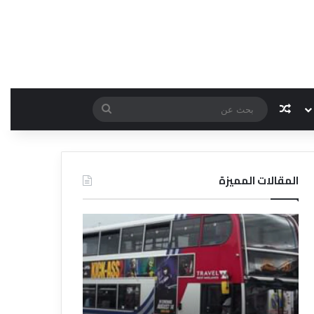
مقال عشوائي
بحث
عن
المقالات المميزة
د
د
ل
ل
ي
ي
ل
ل
ش
ا
ر
ل
ك
ف