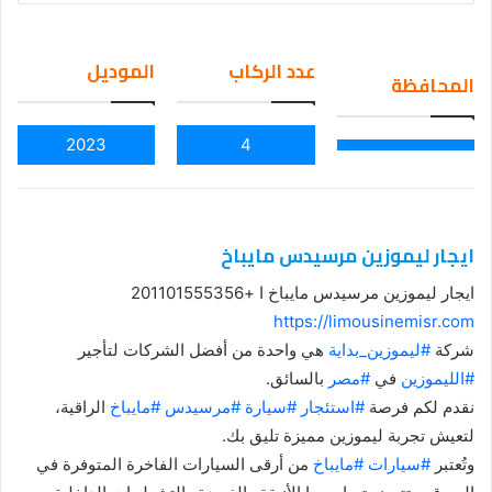
an
em
عدد الركاب
الموديل
المحافظة
ail
2023
4
ايجار ليموزين مرسيدس مايباخ
ايجار ليموزين مرسيدس مايباخ ا +201101555356
https://limousinemisr.com
شركة
#ليموزين_بداية
هي واحدة من أفضل الشركات لتأجير
#الليموزين
في
#مصر
بالسائق.
نقدم لكم فرصة
#استئجار
#سيارة
#مرسيدس
#مايباخ
الراقية،
لتعيش تجربة ليموزين مميزة تليق بك.
وتُعتبر
#سيارات
#مايباخ
من أرقى السيارات الفاخرة المتوفرة في