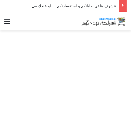
نتشرف بتلقي طلباتكم و استفسارتكم ... لو عندك سؤال او استفسار ماتدرددش فى طلب المساعدة
الق