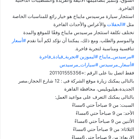
السوق، وتتميز بتصاميمها الأنيقة والفريدة والتشطيبات الداخلية
الفاخرة.
استئجار سيارة مرسيدس مايباخ هو خيار رائع للمناسبات الخاصة
مثل
#الحفلات
والأعراس والأحداث الفاخرة
تختلف تكلفة استئجار مرسيدس مايباخ وفقًا للموقع والمدة
والموسم والطلب. ومع ذلك، يمكننا أن نؤكد لكم أننا نقدم
#أسعار
تنافسية ومناسبة لتجربة فاخرة.
#مرسيدس_مايباخ
#ليموزين
#تجربة_قيادة_فاخرة
#أسعار_مرسيدس
#سيارات_مرسيدس
فقط اتصل بنا على الرقم :+201101555356
بالتالى يمكنك زيارة موقع الشركة فى : 12 شارع الحجاز،مصر
الجديدة،هيليوبليس، محافظة القاهرة‬
بالتالى يمكنك التعرف على مواعيد العمل:
السبت: من 9 صباحاً حتي 6مساءً
الأحد: من 9 صباحاً حتي 6مساءً
الأثنين من 9 صباحاً حتي 6مساءً
الثلاثاء: من 9 صباحاً حتي 6مساءً
الاربعاء: من 9 صباحاً حتي 6مساءً