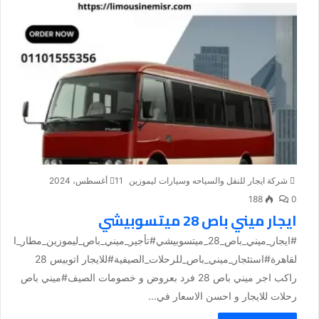
شركة ايجار للنقل والسياحه وسيارات ليموزين
11 أغسطس، 2024
188
0
ايجار ميني باص 28 ميتسوبيشي
#ايجار_ميني_باص_28_ميتسوبيشي#تأجير_ميني_باص_ليموزين_مطار_ا
لقاهرة#استئجار_ميني_باص_للرحلات_الصيفية#للايجار اتوبيس 28
راكب اجر ميني باص 28 فرد بعروض و خصومات الصيف#ميني باص
رحلات للايجار و احسن الاسعار في...