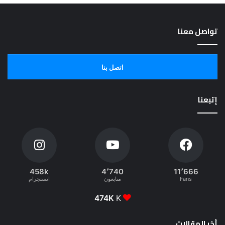
تواصل معنا
اتصل بنا
إتبعنا
458k
4٬740
11٬666
Fans
متابعون
انستجرام
474K
K
أخر المقالات