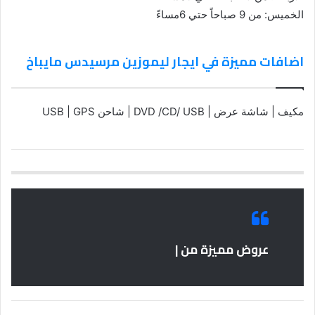
الخميس: من 9 صباحاً حتي 6مساءً
اضافات مميزة في ايجار ليموزين مرسيدس مايباخ
مكيف | شاشة عرض | DVD /CD/ USB | شاحن USB | GPS
عروض مميزة من |