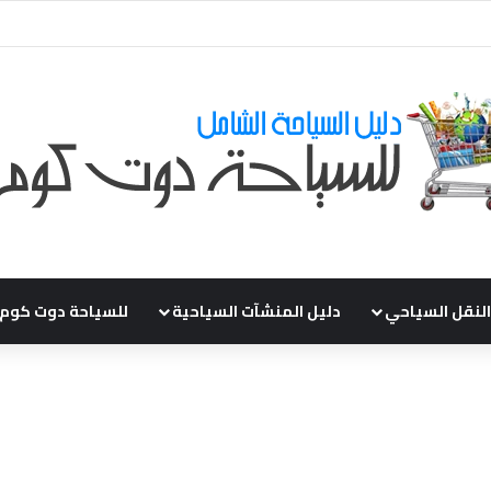
ي طلباتكم و استفسارتكم ... لو عندك سؤال او استفسار ماتدرددش فى طلب الم
النقل السياحي
دليل المنشآت السياحية
للسياحة دوت كوم