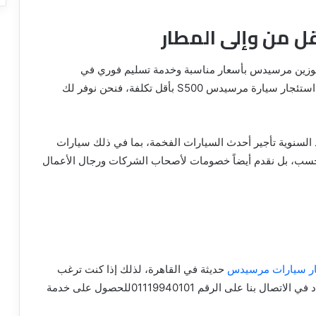
ل من وإلى المطار
ليموزين مرسيدس بأسعار مناسبة وخدمة تسليم فوري في
المطارات بكل احترافية وأمان تام. فإذا كنت ترغب في استئجار سيارة مرسيدس S500 بأقل تكلفة، فنحن نوفر لك
 السنوية تأجير أحدث السيارات الفخمة، بما في ذلك سيارات
ى الأفراد فحسب، بل نقدم أيضاً خصومات لأصحاب الشركات ورجال الأعمال
ار سيارات مرسيدس
حديثة في القاهرة، لذلك إذا كنت ترغب
في الحصول على سيارة فاخرة بأقل التكاليف، فلا تتردد في الاتصال بنا على الرقم 01119940101للحصول على خدمة