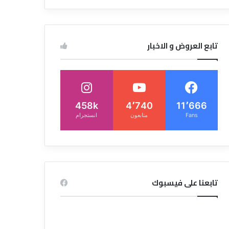
تابع العروض و الاخبار
458k
4٬740
11٬666
Fans
متابعون
انستجرام
تابعنا على فيسبوك