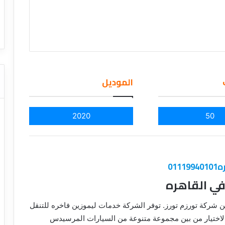
ا
ت كوم – عروض
ت
عروض شركات النقل السياحي
ا
ل
ن
ق
ل
ا
الموديل
ل
س
ي
2020
50
ا
ح
ي
01
ي القاهره
ركة تورزم تورز. توفر الشركة خدمات ليموزين فاخره للتنقل
الاختيار من بين مجموعة متنوعة من السيارات المرسيدس