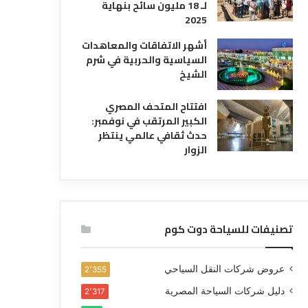
لـ 18 مليون سائح بنهاية
2025
أشهر الاتفاقات والمعاهدات
السياسية والحربية في شرم
الشيخ
افتتاح المتحف المصري
الكبير المرتقب في نوفمبر:
حدث ثقافي عالمي ينتظر
الزوار
تصنيفات للسياحة دوت كوم
عروض شركات النقل السياحي
2٬355
دليل شركات السياحة المصرية
2٬317