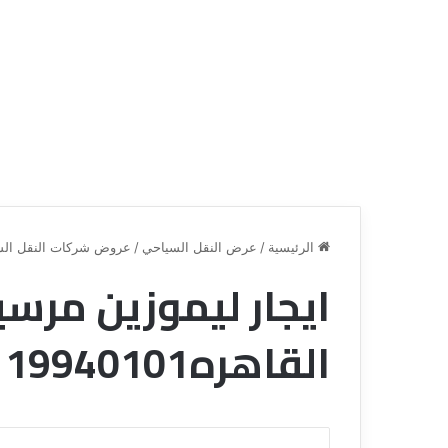
الرئيسية
/
عرض النقل السياحي
/
عروض شركات النقل الس
ايجار ليموزين مر
ق
ن
القاهره01119940101
ا
ة
ل
ل
س