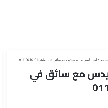
ياحي
/
ايجار ليموزين مرسيدس مع سائق في القاهره01119940101
سيدس مع سائق في
ع
ر
و
ض
ش
ر
ك