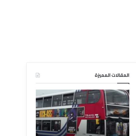
المقالات المميزة
د
د
ل
ل
ي
ي
ل
ل
ش
ا
ر
ل
ك
ف