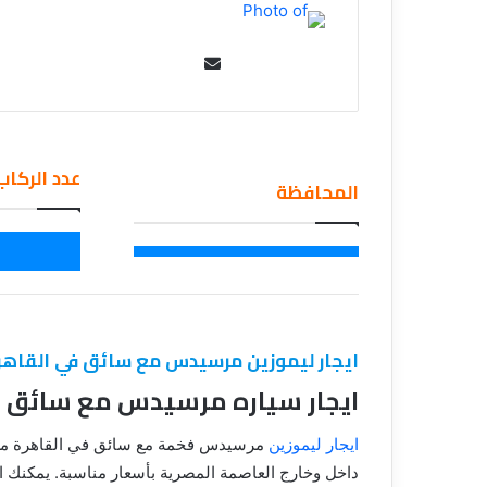
ي
قناة للسياحة دو
ا
الفنادق
ح
Se
ة
nd
د
an
و
ت
em
ك
عدد الركاب
ail
المحافظة
و
م
–
ع
ر
و
ض
ا
ايجار ليموزين مرسيدس مع سائق في القاهره119940101
ل
ايجار سياره مرسيدس مع سائق ف
ف
ن
ا
ايجار ليموزين
مرسيدس فخمة مع سائق في القاهرة من ش
د
داخل وخارج العاصمة المصرية بأسعار مناسبة. يمكنك 
ق