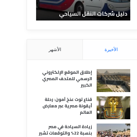
ا
ن
ت
ا
دليل شركات النقل السياحي
دليل الفنادق 
ا
د
ل
ق
ن
ا
ق
ل
ل
م
ا
ص
الأخيرة
الأشهر
ل
ر
س
ي
ي
ة
إطلاق الموقع الإلكتروني
ا
الرسمي للمتحف المصري
ح
الكبير
ي
قناع توت عنخ آمون: رحلة
أيقونة مصرية عبر معارض
العالم
زيادة السياحة في مصر
بنسبة 22% والتوقعات تشير