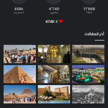
458k
4٬740
11٬666
Fans
متابعون
انستجرام
474K
K
أخر المقالات