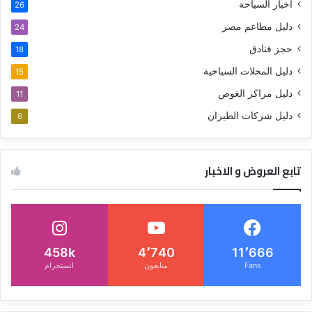
اخبار السياحة
26
دليل مطاعم مصر
24
حجز فنادق
18
دليل المحلات السياحية
15
دليل مراكز الغوص
11
دليل شركات الطيران
6
تابع العروض و الاخبار
458k
4٬740
11٬666
Fans
متابعون
انستجرام