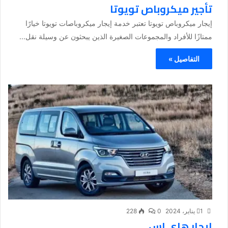
تأجير ميكروباص تويوتا
إيجار ميكروباص تويوتا تعتبر خدمة إيجار ميكروباصات تويوتا خيارًا
ممتازًا للأفراد والمجموعات الصغيرة الذين يبحثون عن وسيلة نقل...
التفاصيل »
1 يناير، 2024
0
228
ايجار هاي اس