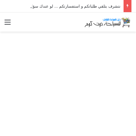
نتشرف بتلقي طلباتكم و استفسارتكم ... لو عندك سؤال او استفسار ماتدرددش فى طلب المساعدة
الق