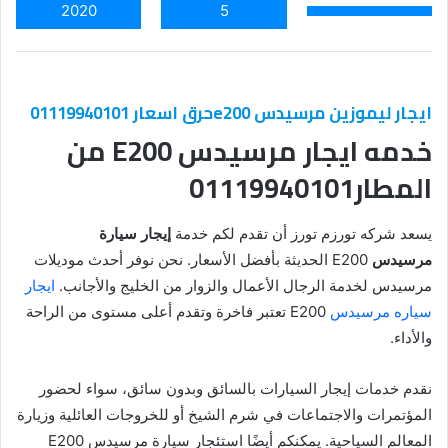
2020
5
ايجار ليموزين مرسيدس e200حرق اسعار 01119940101
خدمه ايجار مرسيدس E200 من
المطار01119940101
يسعد شركه تورزم تورز أن تقدم لكم خدمة
إيجار سيارة
مرسيدس
E200 الحديثة بأفضل الأسعار. نحن نوفر أحدث موديلات
مرسيدس لخدمة الرجال الأعمال والزوار من الخليج والأجانب.
ايجار
سياره مرسيدس
E200 تعتبر فاخرة وتقدم أعلى مستوى من الراحة
والأداء.
نقدم خدمات إيجار السيارات بالسائق وبدون سائق، سواء لحضور
المؤتمرات والاجتماعات في شرم الشيخ أو للخروجات العائلية وزيارة
المعالم السياحية. يمكنكم أيضًا استئجار سيارة مرسيدس E200