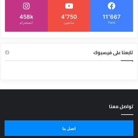
458k
4٬750
11٬667
Fans
متابعون
انستجرام
تابعنا على فيسبوك
تواصل معنا
اتصل بنا