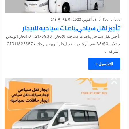
Tourist bus
8 أكتوبر، 2023
0
218
تأجير نقل سياحي,باصات سياحيه للإيجار
تأجير نقل سياحي,باصات سياحيه للإيجار 01121759361 ايجار اتوبيس
رحلات 33/50 نفر بارخص سعر ايجار اتوبيس رحلات 01011322557
|شركة...
التفاصيل »