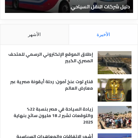
دليل الفنادق المصرية
ت
د
ا
ق
د
ا
ق
ل
و
م
ا
الأخيرة
الأشهر
ص
ن
ر
و
ي
ا
إطلاق الموقع الإلكتروني الرسمي للمتحف
ة
ع
المصري الكبير
ه
ا
قناع توت عنخ آمون: رحلة أيقونة مصرية عبر
معارض العالم
زيادة السياحة في مصر بنسبة 22%
والتوقعات تشير لـ 18 مليون سائح بنهاية
2025
أشهر الاتفاقات والمعاهدات السياسية