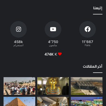
إتبعنا
458k
4٬750
11٬667
Fans
متابعون
انستجرام
474K
K
أخر المقالات