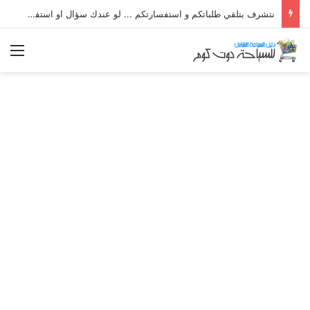
نتشرف بتلقي طلباتكم و استفسارتكم ... لو عندك سؤال او استفسار ماتدرددش فى طلب المساعدة
الق