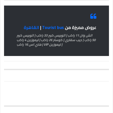
عروض مميزة من
Tourist bus
|
القاهرة
اتش وان 11 راكب | اتوبيس كبير 33 راكب | اتوبيس كبير
50 راكب | جيب سفاري | كوستر 26 راكب | ليموزين 4 راكب
| ليموزين VIP | هاي اس 16 راكب