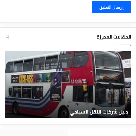
المقالات المميزة
د
ل
ي
ل
ا
ل
ف
ن
ا
دليل الفنادق المصرية
د
ق
ا
ل