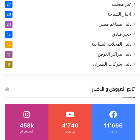
غير مصنف
27
اخبار السياحة
26
دليل مطاعم مصر
24
حجز فنادق
18
دليل المحلات السياحية
15
دليل مراكز الغوص
11
دليل شركات الطيران
6
تابع العروض و الاخبار
458k
4٬740
11٬666
Fans
متابعون
انستجرام