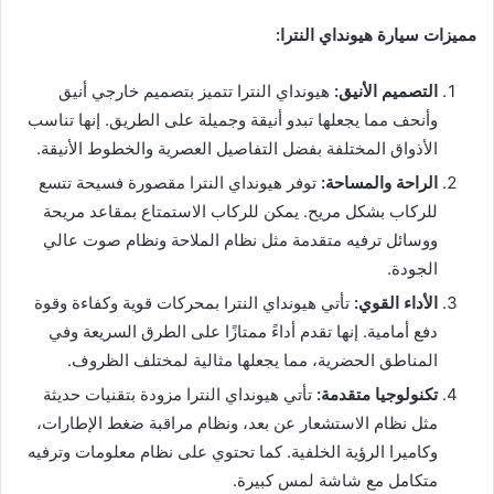
مميزات سيارة هيونداي النترا:
التصميم الأنيق:
هيونداي النترا تتميز بتصميم خارجي أنيق
وأنحف مما يجعلها تبدو أنيقة وجميلة على الطريق. إنها تناسب
الأذواق المختلفة بفضل التفاصيل العصرية والخطوط الأنيقة.
الراحة والمساحة:
توفر هيونداي النترا مقصورة فسيحة تتسع
للركاب بشكل مريح. يمكن للركاب الاستمتاع بمقاعد مريحة
ووسائل ترفيه متقدمة مثل نظام الملاحة ونظام صوت عالي
الجودة.
الأداء القوي:
تأتي هيونداي النترا بمحركات قوية وكفاءة وقوة
دفع أمامية. إنها تقدم أداءً ممتازًا على الطرق السريعة وفي
المناطق الحضرية، مما يجعلها مثالية لمختلف الظروف.
تكنولوجيا متقدمة:
تأتي هيونداي النترا مزودة بتقنيات حديثة
مثل نظام الاستشعار عن بعد، ونظام مراقبة ضغط الإطارات،
وكاميرا الرؤية الخلفية. كما تحتوي على نظام معلومات وترفيه
متكامل مع شاشة لمس كبيرة.