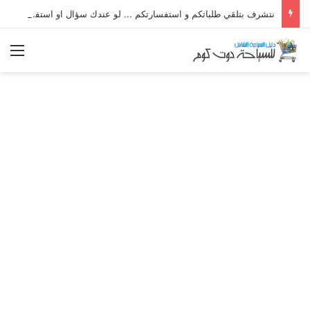
نتشرف بتلقي طلباتكم و استفسارتكم ... لو عندك سؤال او استفسار ماتدرددش فى طلب المساعدة
الق