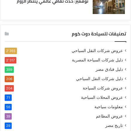
نوفمبر: حدث ثقافي عالمي ينتظر الزوار
تصنيفات للسياحة دوت كوم
عروض شركات النقل السياحي
2٬355
دليل شركات السياحة المصرية
2٬317
دليل فنادق مصر
399
دليل شركات النقل السياحي
206
عروض شركات السياحة
204
عروض المحلات السياحية
71
معلومات سياحية
56
عروض المطاعم
39
تاريخ مصر
29