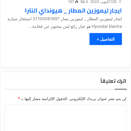
25 أكتوبر، 2023
0
197
ايجار ليموزين المطار _ هيونداي النترا
ايجار ليموزين المطار _ ليموزين نصار 01100091997 استئجار سيارة
Hyundai Elantra هو خيار رائع لمن يبحثون عن فخامة...
التفاصيل »
اترك تعليقاً
لن يتم نشر عنوان بريدك الإلكتروني.
الحقول الإلزامية مشار إليها بـ
*
ا
ل
ت