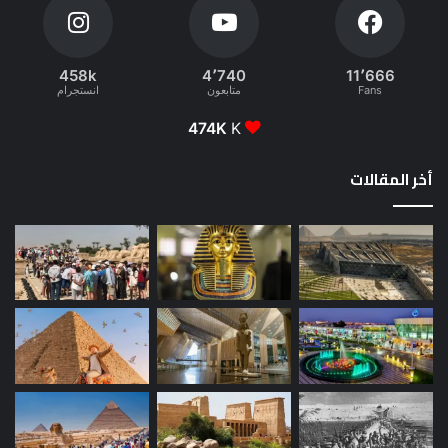
458k
4٬740
11٬666
Fans
متابعون
انستجرام
474K
K
أخر المقالات