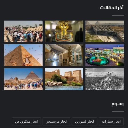
أخر المقالات
وسوم
ايجار سيارات
ايجار ليموزين
ايجار مرسيدس
ايجار ميكروباص