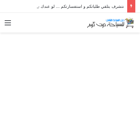
نتشرف بتلقي طلباتكم و استفسارتكم ... لو عندك سؤال او استفسار ماتدرددش فى طلب المساعدة
الق