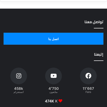
تواصل معنا
اتصل بنا
إتبعنا
458k
4٬750
11٬667
Fans
متابعون
انستجرام
474K
K