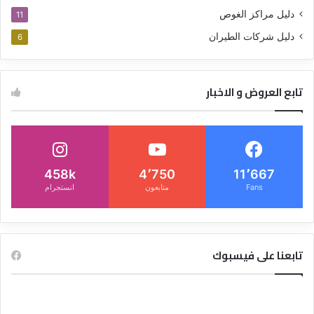
دليل مراكز الغوص
11
دليل شركات الطيران
6
تابع العروض و الاخبار
458k
4٬750
11٬667
Fans
متابعون
انستجرام
تابعنا على فيسبوك