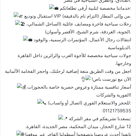
الفنادق، والطرق السياحية في مصر.
خدماتنا مخصصة لتلبية أرقى تطلعاتكم:
استقبال وتوديع VIP من وإلى المطار (التزام تام بالدقيقة).
رحلات سياحية فاخرة ومصايف عائلية (الساحل الشمالي،
الجونة، الغردقة، شرم الشيخ، الأقصر وأسوان).
انتقالات رجال الأعمال، المؤتمرات الرسمية، والوفود
الدبلوماسية.
جولات سياحية مخصصة للأخوة العرب والزائرين داخل القاهرة
وخارجها.
اجعل من وقت الطريق متعة إضافية لرحلتك، واحجز الفخامة الألمانية
الآن مع تورست باص!
أسعار تنافسية ممتازة وعروض حصرية خاصة بالحجوزات
الفورية والشركات!
للحجز والاستعلام الفوري (اتصال أو واتساب):
01121759535
يسعدنا تشريفكم في مقر الشركة:
12 شارع الحجاز، ميدان المحكمة، مصر الجديدة، القاهرة.
تابعوا أحدث عروضنا وتصفحوا أسطولنا الفاخر عبر موقعنا