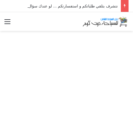
نتشرف بتلقي طلباتكم و استفسارتكم ... لو عندك سؤال او استفسار ماتدرددش فى طلب المساعدة
الق