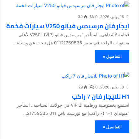
8 يوليو، 2026
0
30
ايجار فان مرسيدس فيانو V250 سيارات فخمة
فخامة لا تُضاهى.. استأجر "مرسيدس فيانو V250" (VIP) لأعلى
مستويات الراحة في مصر 01121759535 هل تبحث عن وسيلة...
التفاصيل »
8 يوليو، 2026
0
29
H1 للايجار فان 7 راكب
استمتع بخصوصية ورفاهية الـ VIP في جولاتك السياحية.. استأجر
"هيونداي H1" (7 راكب) مع تورست باص 011 21759535...
التفاصيل »