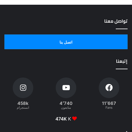
تواصل معنا
اتصل بنا
إتبعنا
458k
4٬740
11٬667
Fans
متابعون
انستجرام
474K
K