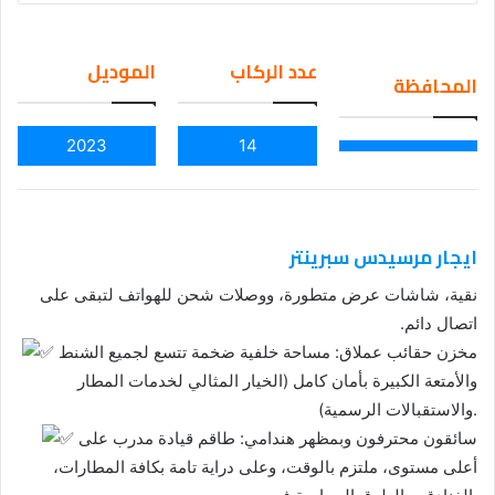
an
em
عدد الركاب
الموديل
المحافظة
ail
2023
14
ايجار مرسيدس سبرينتر
نقية، شاشات عرض متطورة، ووصلات شحن للهواتف لتبقى على
اتصال دائم.
مخزن حقائب عملاق: مساحة خلفية ضخمة تتسع لجميع الشنط
والأمتعة الكبيرة بأمان كامل (الخيار المثالي لخدمات المطار
والاستقبالات الرسمية).
سائقون محترفون وبمظهر هندامي: طاقم قيادة مدرب على
أعلى مستوى، ملتزم بالوقت، وعلى دراية تامة بكافة المطارات،