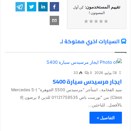
تقييم المستخدمون:
كن أول
المصوتون !
السيارات اخري مملوكة لـ
8 يوليو، 2026
0
33
ايجار مرسيدس سيارة S400
سيد الفخامة.. استأجر "مرسيدس S500 الجوهرة" (Mercedes S-
Class) من "تورست باص 01121759535 للذين لا يرضون إلا
بالأفضل.. للباحثين...
التفاصيل »