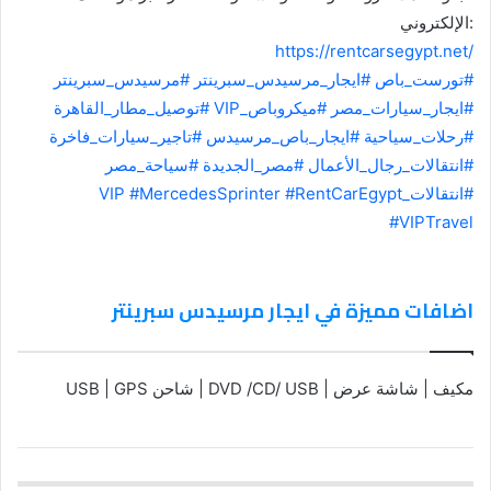
الإلكتروني:
https://rentcarsegypt.net/
#تورست_باص
#ايجار_مرسيدس_سبرينتر
#مرسيدس_سبرينتر
#ايجار_سيارات_مصر
#ميكروباص_VIP
#توصيل_مطار_القاهرة
#رحلات_سياحية
#ايجار_باص_مرسيدس
#تاجير_سيارات_فاخرة
#انتقالات_رجال_الأعمال
#مصر_الجديدة
#سياحة_مصر
#انتقالات_VIP
#RentCarEgypt
#MercedesSprinter
#VIPTravel
اضافات مميزة في ايجار مرسيدس سبرينتر
مكيف | شاشة عرض | DVD /CD/ USB | شاحن USB | GPS