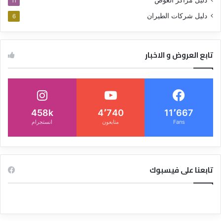
دليل مراكز الغوص
11
دليل شركات الطيران
6
تابع العروض و الاخبار
458k
4٬740
11٬667
Fans
متابعون
انستجرام
تابعنا على فيسبوك