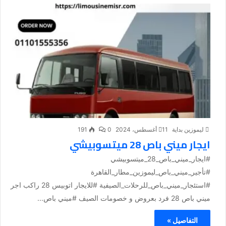
ليموزين بداية
11 أغسطس، 2024
0
191
ايجار ميني باص 28 ميتسوبيشي
#ايجار_ميني_باص_28_ميتسوبيشي
#تأجير_ميني_باص_ليموزين_مطار_القاهرة
#استئجار_ميني_باص_للرحلات_الصيفية #للايجار اتوبيس 28 راكب اجر
ميني باص 28 فرد بعروض و خصومات الصيف #ميني باص...
التفاصيل »