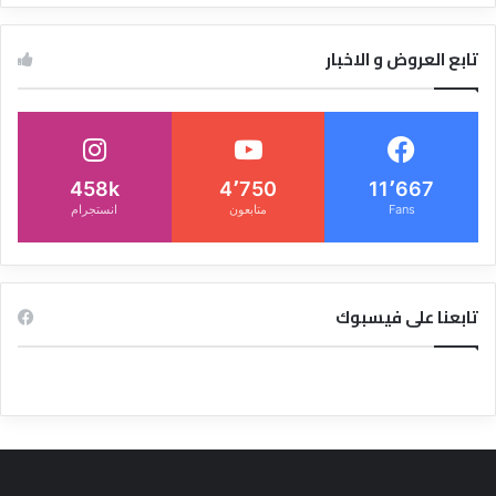
تابع العروض و الاخبار
458k
4٬750
11٬667
Fans
متابعون
انستجرام
تابعنا على فيسبوك