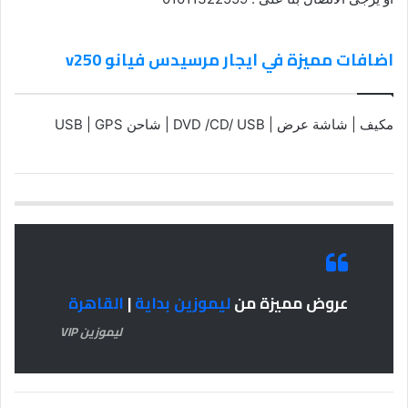
اضافات مميزة في ايجار مرسيدس فيانو v250
مكيف | شاشة عرض | DVD /CD/ USB | شاحن USB | GPS
عروض مميزة من
ليموزين بداية
|
القاهرة
ليموزين VIP