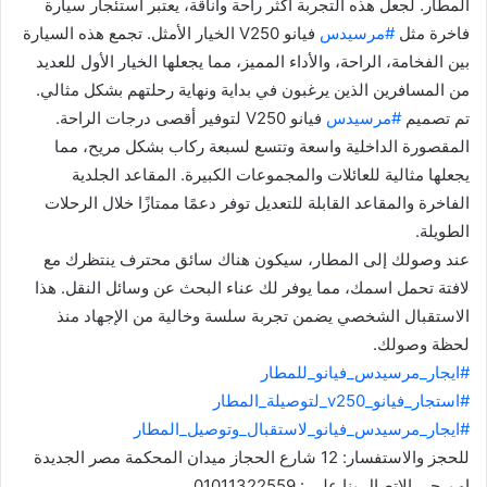
المطار. لجعل هذه التجربة أكثر راحة وأناقة، يعتبر استئجار سيارة
فاخرة مثل
#مرسيدس
فيانو V250 الخيار الأمثل. تجمع هذه السيارة
بين الفخامة، الراحة، والأداء المميز، مما يجعلها الخيار الأول للعديد
من المسافرين الذين يرغبون في بداية ونهاية رحلتهم بشكل مثالي.
تم تصميم
#مرسيدس
فيانو V250 لتوفير أقصى درجات الراحة.
المقصورة الداخلية واسعة وتتسع لسبعة ركاب بشكل مريح، مما
يجعلها مثالية للعائلات والمجموعات الكبيرة. المقاعد الجلدية
الفاخرة والمقاعد القابلة للتعديل توفر دعمًا ممتازًا خلال الرحلات
الطويلة.
عند وصولك إلى المطار، سيكون هناك سائق محترف ينتظرك مع
لافتة تحمل اسمك، مما يوفر لك عناء البحث عن وسائل النقل. هذا
الاستقبال الشخصي يضمن تجربة سلسة وخالية من الإجهاد منذ
لحظة وصولك.
#ايجار_مرسيدس_فيانو_للمطار
#استجار_فيانو_v250_لتوصيلة_المطار
#ايجار_مرسيدس_فيانو_لاستقبال_وتوصيل_المطار
للحجز والاستفسار: 12 شارع الحجاز ميدان المحكمة مصر الجديدة
او يرجى الاتصال بنا على : 01011322559