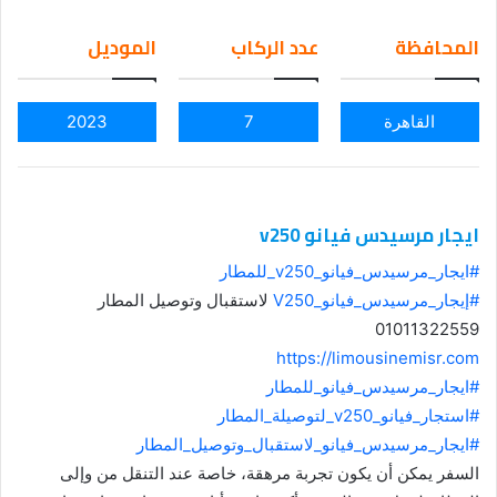
em
المحافظة
عدد الركاب
الموديل
ail
القاهرة
7
2023
ايجار مرسيدس فيانو v250
#ايجار_مرسيدس_فيانو_v250_للمطار
#إيجار_مرسيدس_فيانو_V250
لاستقبال وتوصيل المطار
01011322559
https://limousinemisr.com
#ايجار_مرسيدس_فيانو_للمطار
#استجار_فيانو_v250_لتوصيلة_المطار
#ايجار_مرسيدس_فيانو_لاستقبال_وتوصيل_المطار
السفر يمكن أن يكون تجربة مرهقة، خاصة عند التنقل من وإلى