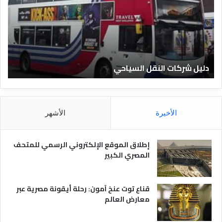
ل
ا
ل
ف
ن
ا
دليل الفنادق المصرية
د
ق
ا
ل
م
الأخيرة
الأشهر
ص
ر
ي
إطلاق الموقع الإلكتروني الرسمي للمتحف
ة
المصري الكبير
قناع توت عنخ آمون: رحلة أيقونة مصرية عبر
معارض العالم