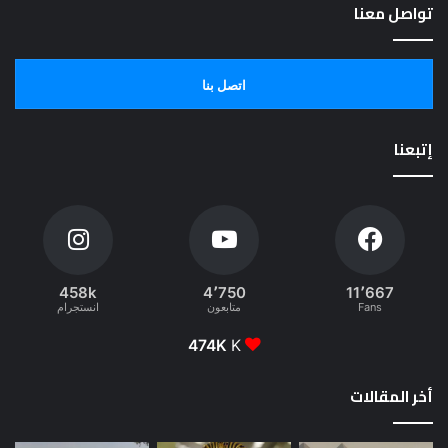
تواصل معنا
اتصل بنا
إتبعنا
458k
4٬750
11٬667
Fans
متابعون
انستجرام
474K
K
أخر المقالات