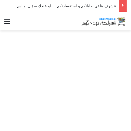
نتشرف بتلقي طلباتكم و استفسارتكم ... لو عندك سؤال او استفسار ماتدرددش فى طلب المساعدة
الق