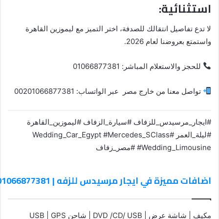
استثنائية:
لا تدع تفاصيل انتقالك للصدفة، اختر التميز مع ليموزين القاهرة
واستمتع بعروضنا لعام 2026.
للحجز والاستعلام المباشر: 01066877381
تواصل معنا من خارج مصر عبر الواتساب: 00201066877381
#ايجار_مرسيدس_للزفاف #سيارة_الزفاف #ليموزين_القاهرة
#ليلة_العمر #Wedding_Car_Egypt #Mercedes_SClass
#Wedding_Limousine #مصر_زفاف
اضافات مميزة في ايجار مرسيدس للزفه | 01066877381
مكيف | شاشة عرض | DVD /CD/ USB | شاحن USB | GPS