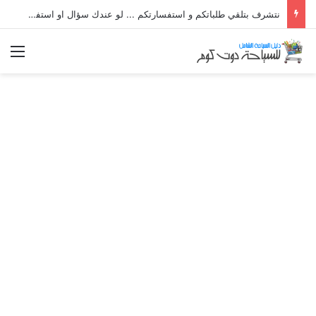
نتشرف بتلقي طلباتكم و استفسارتكم ... لو عندك سؤال او استفسار ماتدرددش فى طلب المساعدة
الق