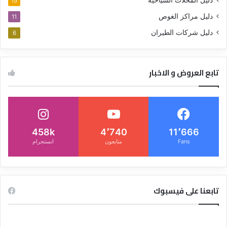
دليل المحلات السياحية
15
دليل مراكز الغوص
11
دليل شركات الطيران
6
تابع العروض و الاخبار
458k
4٬740
11٬666
Fans
متابعون
انستجرام
تابعنا على فيسبوك