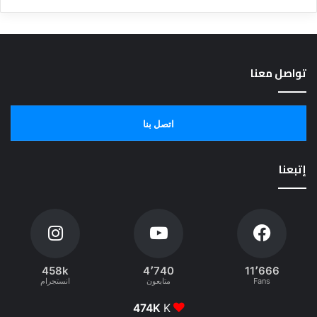
تواصل معنا
اتصل بنا
إتبعنا
458k
4٬740
11٬666
Fans
متابعون
انستجرام
474K
K