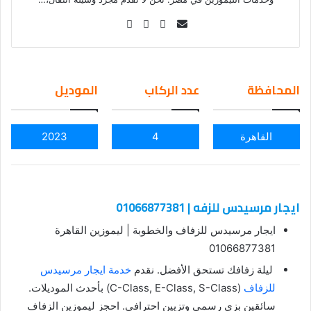
Se
nd
an
em
المحافظة
عدد الركاب
الموديل
ail
القاهرة
4
2023
ايجار مرسيدس للزفه | 01066877381
ايجار مرسيدس للزفاف والخطوبة | ليموزين القاهرة
01066877381
ليلة زفافك تستحق الأفضل. نقدم
خدمة ايجار مرسيدس
للزفاف
(C-Class, E-Class, S-Class) بأحدث الموديلات.
سائقين بزي رسمي وتزيين احترافي. احجز ليموزين الزفاف