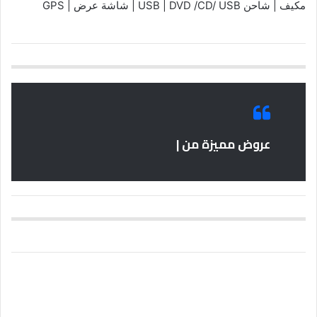
مكيف | شاحن USB | DVD /CD/ USB | شاشة عرض | GPS
عروض مميزة من |