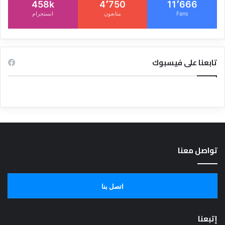
458k
4٬750
11٬666
Fans
متابعون
انستجرام
تابعنا على فيسبوك
تواصل معنا
اتصل بنا
إتبعنا