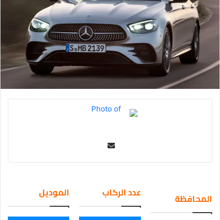
Se
nd
an
em
عدد الركاب
الموديل
المحافظة
ail