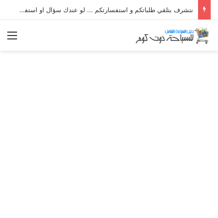
نتشرف بتلقي طلباتكم و استفسارتكم ... لو عندك سؤال او استفسار ماتدرددش فى طلب المساعدة
الق