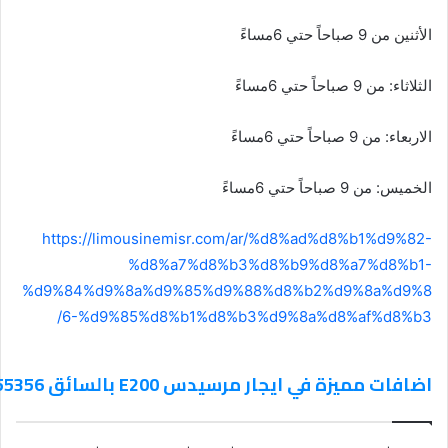
الأثنين من 9 صباحاً حتي 6مساءً
الثلاثاء: من 9 صباحاً حتي 6مساءً
الاربعاء: من 9 صباحاً حتي 6مساءً
الخميس: من 9 صباحاً حتي 6مساءً
https://limousinemisr.com/ar/%d8%ad%d8%b1%d9%82-
%d8%a7%d8%b3%d8%b9%d8%a7%d8%b1-
%d9%84%d9%8a%d9%85%d9%88%d8%b2%d9%8a%d9%8
6-%d9%85%d8%b1%d8%b3%d9%8a%d8%af%d8%b3/
اضافات مميزة في ايجار مرسيدس E200 بالسائق 01101555356