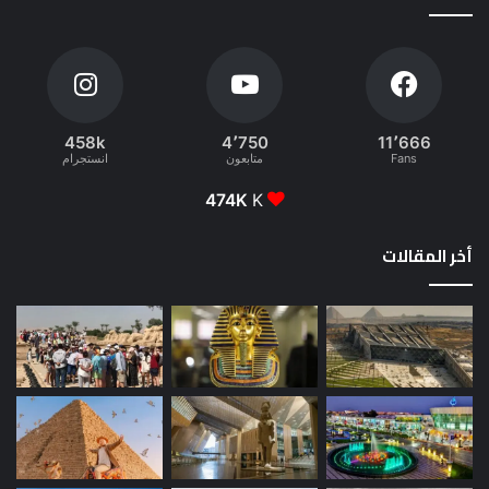
458k
4٬750
11٬666
Fans
متابعون
انستجرام
474K
K
أخر المقالات