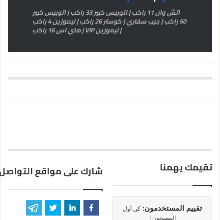
اتش وان 11 راكب | اتوبيس كبير 33 راكب | اتوبيس كبير
50 راكب | جيب سفاري | كوستر 26 راكب | ليموزين 4 راكب
| ليموزين VIP | هاي اس 16 راكب
تقيمك يهمنا
شارك على مواقع التواصل 
تقييم المستخدمون:
كن أول
المصوتون !