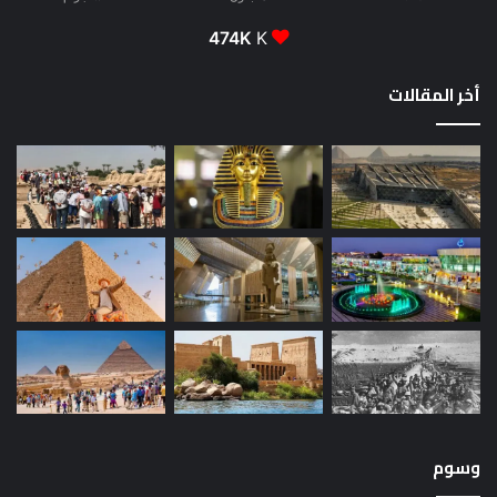
474K
K
أخر المقالات
وسوم