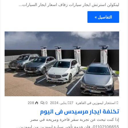
لينكولن استرتش ايجار سيارات زفاف اسعار ايجار السيارات...
التفاصيل »
استئجار ليموزين في القاهرة
27 يناير، 2024
0
208
تكلفة ايجار مرسيدس فى اليوم
إذا كنت تبحث عن تجربة سفر فاخرة ومريحة في مصر
01102106655، فإن خدمة تأجير سيارة ليموزين من ليموزين...