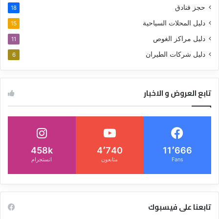
حجز فنادق
18
دليل المحلات السياحية
15
دليل مراكز الغوص
11
دليل شركات الطيران
6
تابع العروض و الاخبار
458k
4٬740
11٬666
Fans
متابعون
انستجرام
تابعنا على فيسبوك