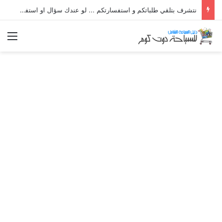
نتشرف بتلقي طلباتكم و استفسارتكم ... لو عندك سؤال او استفسار ماتدرددش فى طلب المساعدة
الق