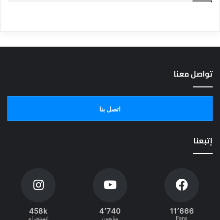
تواصل معنا
اتصل بنا
إتبعنا
458k
4٬740
11٬666
Fans
متابعون
انستجرام