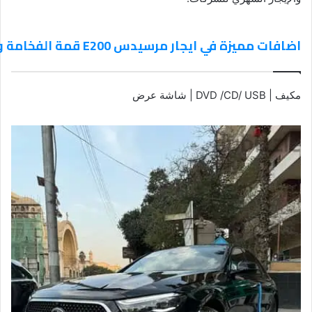
اضافات مميزة في ايجار مرسيدس E200 قمة الفخامة والرقي في خدمة الليموزين VIP
مكيف | DVD /CD/ USB | شاشة عرض