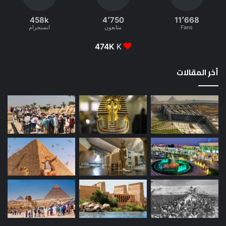
458k
4٬750
11٬668
Fans
متابعون
انستجرام
474K
K
أخر المقالات