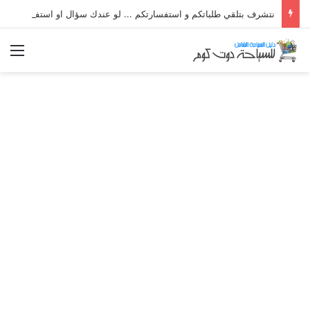
نتشرف بتلقي طلباتكم و استفسارتكم ... لو عندك سؤال او استفسار ماتدرددش فى طلب المساعدة
الق