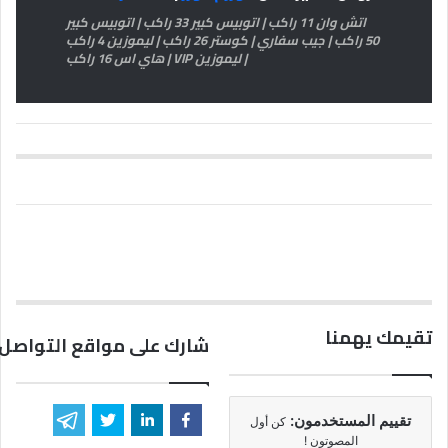
اتش وان 11 راكب | اتوبيس كبير 33 راكب | اتوبيس كبير
50 راكب | جيب سفاري | كوستر 26 راكب | ليموزين 4 راكب
| ليموزين VIP | هاي اس 16 راكب
تقيمك يهمنا
شارك على مواقع التواصل 
تقييم المستخدمون:
كن أول
المصوتون !