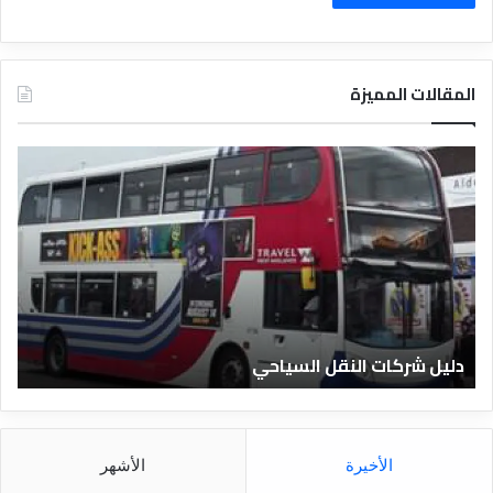
المقالات المميزة
د
ل
ي
ل
ا
ل
ف
ن
ا
دليل الفنادق المصرية
د
ق
ا
ل
م
الأخيرة
الأشهر
ص