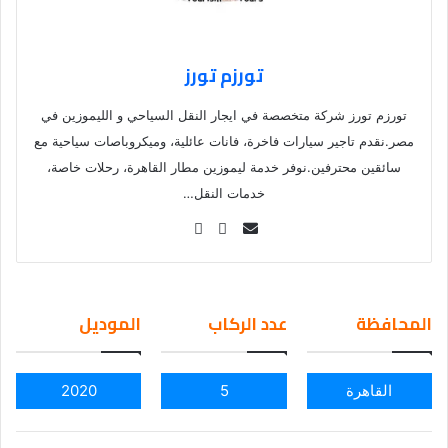
تورزم تورز
تورزم تورز شركة متخصصة في ايجار النقل السياحي و الليموزين في
مصر.نقدم تاجير سيارات فاخرة، فانات عائلية، وميكروباصات سياحية مع
سائقين محترفين.نوفر خدمة ليموزين مطار القاهرة، رحلات خاصة،
خدمات النقل…
Se
nd
an
em
المحافظة
عدد الركاب
الموديل
ail
القاهرة
5
2020