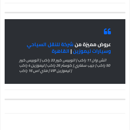
عروض مميزة من
شركة للنقل السياحي
وسيارات ليموزين
|
القاهرة
اتش وان 11 راكب | اتوبيس كبير 33 راكب | اتوبيس كبير
50 راكب | جيب سفاري | كوستر 26 راكب | ليموزين 4 راكب
| ليموزين VIP | هاي اس 16 راكب