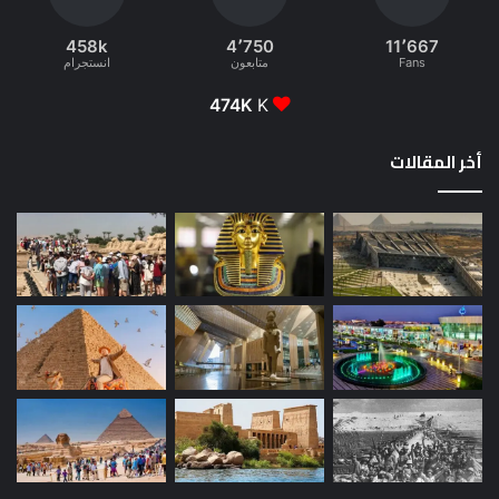
458k
4٬750
11٬667
Fans
متابعون
انستجرام
474K
K
أخر المقالات