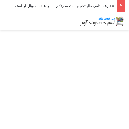
نتشرف بتلقي طلباتكم و استفسارتكم ... لو عندك سؤال او استفسار ماتدرددش فى طلب المساعدة
الق