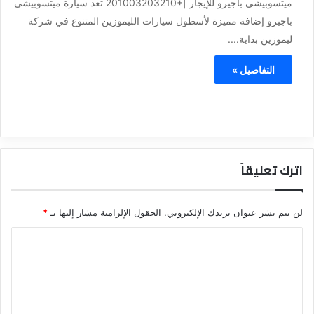
ميتسوبيشي باجيرو للإيجار |+201003203210 تعد سيارة ميتسوبيشي
باجيرو إضافة مميزة لأسطول سيارات الليموزين المتنوع في شركة
ليموزين بداية....
التفاصيل »
اترك تعليقاً
لن يتم نشر عنوان بريدك الإلكتروني.
الحقول الإلزامية مشار إليها بـ
*
ا
ل
ت
ع