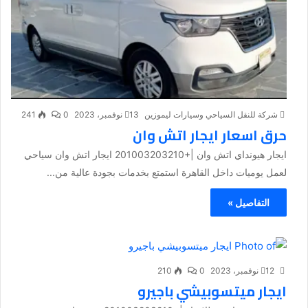
شركة للنقل السياحي وسيارات ليموزين
13 نوفمبر، 2023
0
241
حرق اسعار ايجار اتش وان
ايجار هيونداي اتش وان |+201003203210 ايجار اتش وان سياحي
لعمل يوميات داخل القاهرة استمتع بخدمات بجودة عالية من...
التفاصيل »
12 نوفمبر، 2023
0
210
ايجار ميتسوبيشي باجيرو