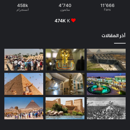
458k
4٬740
11٬666
Fans
متابعون
انستجرام
474K
K
أخر المقالات