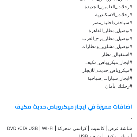
#رحلات_العلمين_الجديدة
#رحلات_الاسكندرية
#سياحة_داخلية_مصر
#توصيل_مطار_القاهرة
#توصيل_مطار_برج_العرب
#توصيل_مشاوير_ومطارات
#استقبال_مطار
#ايجار_ميكروباص_مكيف
#ميكروباص_حديث_للايجار
#ايجار_سيارات_سياحية
#رحلتك_بأمان
اضافات مميزة في ايجار ميكروباص حديث مكيف
شاشة عرض | كاسيت | كراسي متحركة | DVD /CD/ USB | WI-FI
| مايك | مكيف | شاحن USB