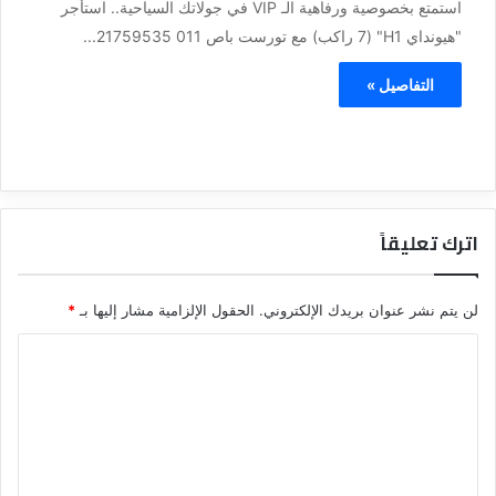
استمتع بخصوصية ورفاهية الـ VIP في جولاتك السياحية.. استأجر
"هيونداي H1" (7 راكب) مع تورست باص 011 21759535...
التفاصيل »
اترك تعليقاً
لن يتم نشر عنوان بريدك الإلكتروني.
الحقول الإلزامية مشار إليها بـ
*
ا
ل
ت
ع
ل