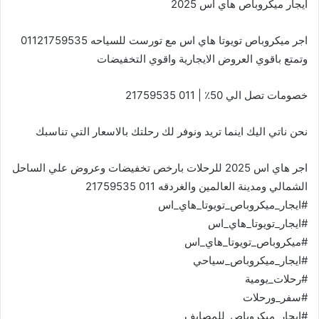
ايجار ميكروباص هاي اس 2025
اجر ميكروباص تويوتا هاي اس مع تورست للسياحه 01121759535
وتمتع باقوي العروض الايجارية واقوي التخفيضات
خصومات تصل الي 50٪ |
011 21759535
نحن ناتي اليك اينما تريد ونوفر لك رحلتك بالاسعار التي تناسبك
اجر هاي اس 2025 للرحلات بارخص تخفيضات وعروض علي الساحل
الشمالي ومدينة العالمين والغردقه
011 21759535
#ايجار_ميكروباص_تويوتا_هاي_اس
#ايجار_تويوتا_هاي_اس
#ميكروباص_تويوتا_هاي_اس
#ايجار_ميكروباص_سياحي
#رحلات_يومية
#سفر_ورحلات
#ايجار_ميكروباص_للمصايف