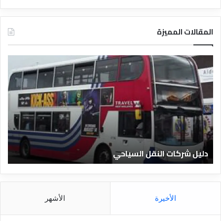
المقالات المميزة
د
ل
ي
ل
ا
ل
ف
ن
ا
دليل الفنادق المصرية
د
ق
ا
ل
م
الأخيرة
الأشهر
ص
ر