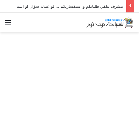
نتشرف بتلقي طلباتكم و استفسارتكم ... لو عندك سؤال او استفسار ماتدرددش فى طلب المساعدة
الق