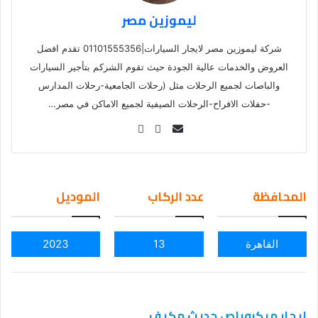
ليموزين مصر
شركة ليموزين مصر لايجار السيارات|01101555356 تقدم افضل
العروض والخدمات عالية الجودة حيث تقوم الشركم بتأجير السيارات
والباصات لجميع الرحلات مثل (رحلات الجامعية-رحلات المدارس
-حفلات الافراح-الرحلات الصيفية لجميع الاماكن في مصر…
Se
nd
an
em
المحافظة
عدد الركاب
الموديل
ail
القاهرة
13
2023
ايجار ميكروباص حديث مكيف