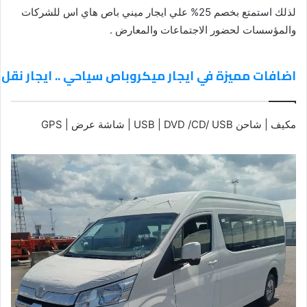
لذلك استمتع بخصم 25% علي ايجار ميني باص هاي اس للشركات
والمؤسسات لحضور الاجتماعات والمعارض .
اضافات مميزة في ايجار ميكروباص سياحي .. ايجار نقل سياحي 997
مكيف | شاحن USB | DVD /CD/ USB | شاشة عرض | GPS