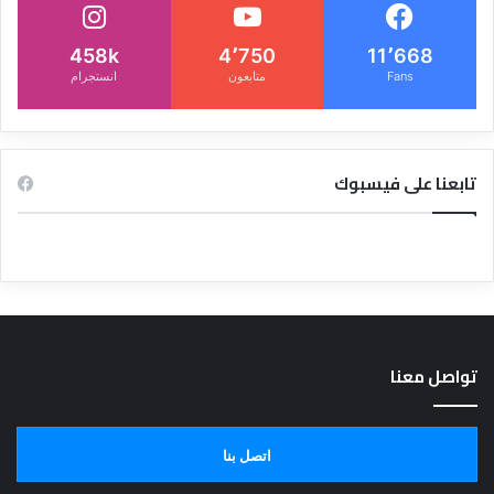
458k
4٬750
11٬668
Fans
متابعون
انستجرام
تابعنا على فيسبوك
تواصل معنا
اتصل بنا