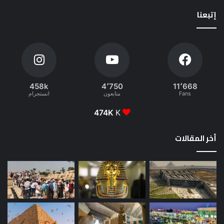
إتبعنا
458k
4٬750
11٬668
Fans
متابعون
انستجرام
474K
K
أخر المقالات