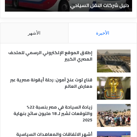
دليل الفنادق المصرية
ت
د
ا
ق
د
ا
ق
ل
و
م
ا
الأخيرة
الأشهر
ص
ن
ر
و
ي
ا
إطلاق الموقع الإلكتروني الرسمي للمتحف
ة
ع
المصري الكبير
ه
ا
قناع توت عنخ آمون: رحلة أيقونة مصرية عبر
معارض العالم
زيادة السياحة في مصر بنسبة 22%
والتوقعات تشير لـ 18 مليون سائح بنهاية
2025
أشهر الاتفاقات والمعاهدات السياسية