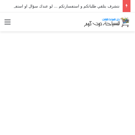
نتشرف بتلقي طلباتكم و استفسارتكم ... لو عندك سؤال او استفسار ماتدرددش فى طلب المساعدة
الق