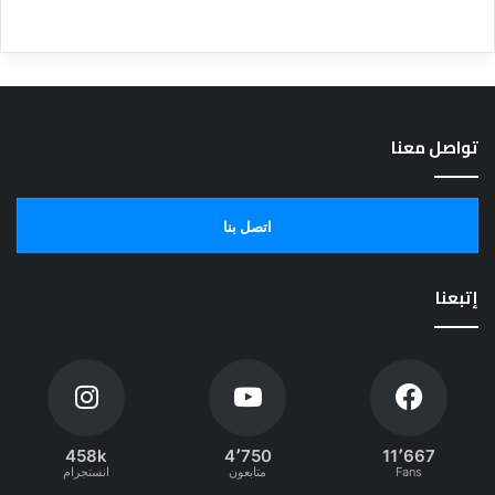
تواصل معنا
اتصل بنا
إتبعنا
458k
4٬750
11٬667
Fans
متابعون
انستجرام