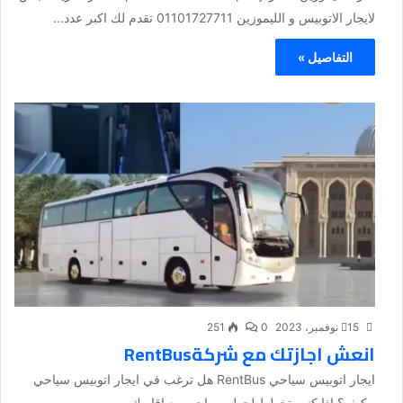
لايجار الاتوبيس و الليموزين 01101727711 تقدم لك اكبر عدد...
التفاصيل »
15 نوفمبر، 2023
0
251
انعش اجازتك مع شركةRentBus
ايجار اتوبيس سياحي RentBus هل ترغب في ايجار اتوبيس سياحي
مكيف؟ اذا كنت تخطط لجوله سياحيه مع اقاربك...