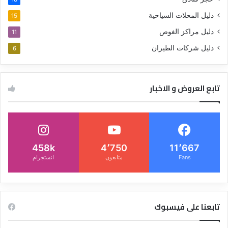
دليل المحلات السياحية
15
دليل مراكز الغوص
11
دليل شركات الطيران
6
تابع العروض و الاخبار
458k
4٬750
11٬667
Fans
متابعون
انستجرام
تابعنا على فيسبوك