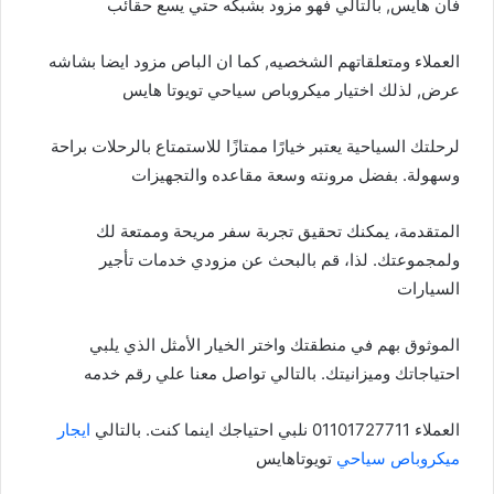
فان هايس, بالتالي فهو مزود بشبكه حتي يسع حقائب
العملاء ومتعلقاتهم الشخصيه, كما ان الباص مزود ايضا بشاشه
عرض, لذلك اختيار ميكروباص سياحي تويوتا هايس
لرحلتك السياحية يعتبر خيارًا ممتازًا للاستمتاع بالرحلات براحة
وسهولة. بفضل مرونته وسعة مقاعده والتجهيزات
المتقدمة، يمكنك تحقيق تجربة سفر مريحة وممتعة لك
ولمجموعتك. لذا، قم بالبحث عن مزودي خدمات تأجير
السيارات
الموثوق بهم في منطقتك واختر الخيار الأمثل الذي يلبي
احتياجاتك وميزانيتك. بالتالي تواصل معنا علي رقم خدمه
العملاء 01101727711 نلبي احتياجك اينما كنت. بالتالي
ايجار
ميكروباص سياحي
تويوتاهايس