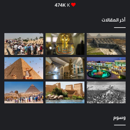
474K
K
أخر المقالات
وسوم