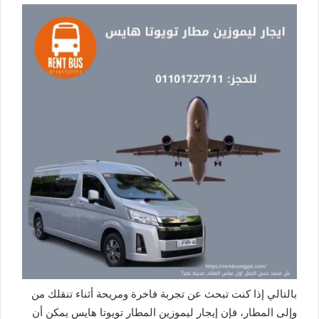
بالتالي إذا كنت تبحث عن تجربة فاخرة ومريحة أثناء تنقلك من
وإلى المطار، فإن إيجار ليموزين المطار تويوتا هايس يمكن أن