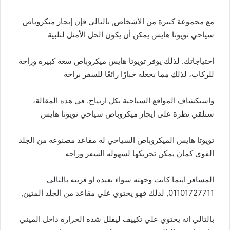
مع مجموعة كبيرة من الأشخاص, بالتالي فإن إيجار ميكروباص
سياحي تويوتا هايس يمكن أن يكون الحل الأمثل لتلبية
احتياجاتك. لذلك يوفر تويوتا هايس ميكروباص سعة كبيرة وراحة
للركاب، لذلك مما يجعله خيارًا رائعًا للسفر براحة
واستكشاف المواقع السياحية بكل ارتياح. في هذه المقالة،
سنلقي نظرة على إيجار ميكروباص سياحي تويوتا هايس
تويوتا هايس الميكروباص السياحي له مقاعد مصنوعه من الجلد
القوي كمان يمكن تحريكها لسهوله السفر وراحه
المسافر اينما كانت وجهته سواء بعيده او قريبه بالتالي
01101727711, لذلك فهو يحتوي علي مقاعد من الجلد المتين,
بالتالي انه يحتوي علي تكييف ليقلل شده الحراره داخل الميني