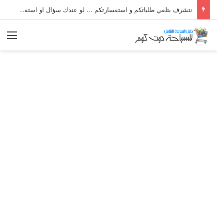
نتشرف بتلقي طلباتكم و استفسارتكم ... لو عندك سؤال او استفسار ماتدرددش فى طلب المساعدة
الق