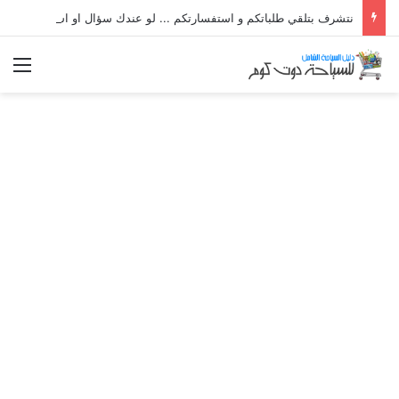
نتشرف بتلقي طلباتكم و استفسارتكم ... لو عندك سؤال او استفسار ماتدرددش فى طلب المساعدة
الق