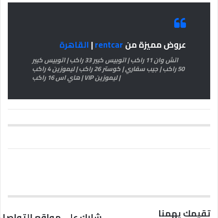
عروض مميزة من
rentcar
|
القاهرة
اتش وان 11 راكب | اتوبيس كبير 33 راكب | اتوبيس كبير
50 راكب | جيب سفاري | كوستر 26 راكب | ليموزين 4 راكب
| ليموزين VIP | هاي اس 16 راكب
تقيمك يهمنا
شارك على مواقع التواصل 