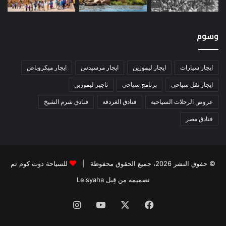
وسوم
ايجار سيارات
ايجار ليموزين
ايجار مرسيدس
ايجار ميكروباص
ايجار نقل سياحي
برنامج سياحي
تاجير ليموزين
عروض الرحلات السياحية
فنادق الغردقة
فنادق شرم الشيخ
فنادق مصر
© حقوق النشر 2026، جميع الحقوق محفوظة |
للسياحة دوت كوم تم
تصميمه من قِبل Lelsyaha
فيسبوك
‫X
‫YouTube
انستقرام