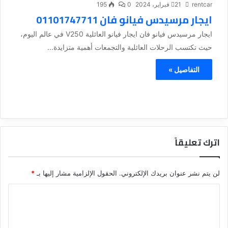
rentcar
21 فبراير، 2024
0
195
ايجار مرسيدس فيانو فان 01101747711
ايجار مرسيدس فيانو فان ايجار فيانو العائلية V250 في عالم اليوم،
حيث تكتسب الرحلات العائلية والتجمعات أهمية متزايدة...
التفاصيل »
اترك تعليقاً
لن يتم نشر عنوان بريدك الإلكتروني.
الحقول الإلزامية مشار إليها بـ
*
ا
ل
ت