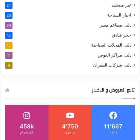
غير مصنف
27
اخبار السياحة
26
دليل مطاعم مصر
24
حجز فنادق
18
دليل المحلات السياحية
15
دليل مراكز الغوص
11
دليل شركات الطيران
6
تابع العروض و الاخبار
458k
4٬750
11٬667
Fans
متابعون
انستجرام