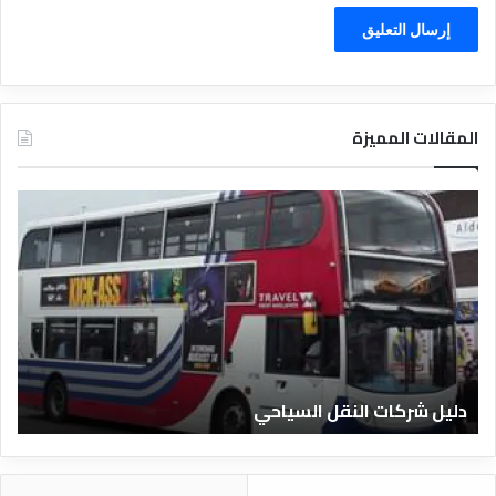
المقالات المميزة
د
ل
ي
ل
ا
ل
ف
ن
ا
دليل الفنادق المصرية
د
ق
ا
ل