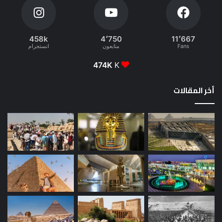
458k
4٬750
11٬667
Fans
متابعون
انستجرام
474K
K
أخر المقالات