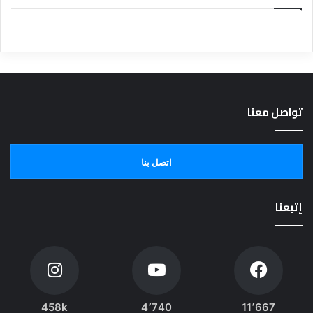
تواصل معنا
اتصل بنا
إتبعنا
458k
4٬740
11٬667