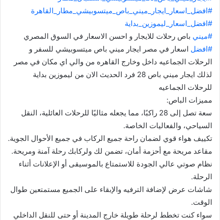
#افضل_اسعار_ايجار_ميني_باص_ميتسوبيشي_مطار_القاهرة
#افضل_اسعار_ليموزين_بداية
#ميني
باص رحلات للايجار و احسن الاسعار في السوق المصري
#افضل
اسعار في مصر ايجار ميني باص ميتسوبيشي للسفر و
الرحلات الجماعيه داخل وخارج القاهره من والي اي مكان في مصر
لذلك ايجار ميني باص 28 فرد الحديث الان من ليموزين بداية
للرحلات الجماعيه
مميزات الباص:
سعة تصل إلى 28 راكبًا، مما يجعله مثاليًا للرحلات العائلية، النقل
السياحي، والفعاليات الخاصة.
تكييف هواء قوي لضمان راحة جميع الركاب في جميع الأحوال الجوية.
مقاعد مريحة مع أحزمة أمان، تضمن لك ولركابك رحلة آمنة ومريحة.
نظام صوتي عالي الجودة للاستمتاع بالموسيقى أو الإعلانات أثناء
الرحلة.
شاشات عرض لإضافة الترفيه والإبقاء على الجميع مستمتعين طوال
الوقت.
سواء كنت تخطط لرحلة طويلة خارج المدينة أو حتى للنقل الداخلي