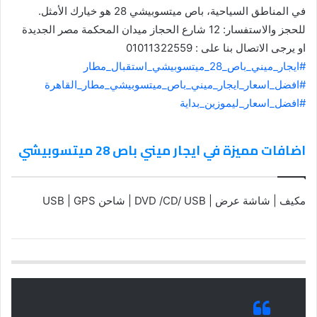
في المناطق السياحية، باص ميتسوبيشي 28 هو خيارك الأمثل.
للحجز والاستفسار: 12 شارع الحجاز ميدان المحكمة مصر الجديدة
او يرجى الاتصال بنا على : 01011322559
#ايجار_ميني_باص_28_ميتسوبيشي_استقبال_مطار
#افضل_اسعار_ايجار_ميني_باص_ميتسوبيشي_مطار_القاهرة
#افضل_اسعار_ليموزين_بداية
اضافات مميزة في ايجار ميني باص 28 ميتسوبيشي
مكيف | شاشة عرض | DVD /CD/ USB | شاحن USB | GPS