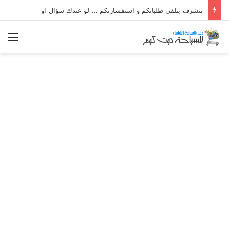
نتشرف بتلقي طلباتكم و استفسارتكم ... لو عندك سؤال او استفسار ماتدرددش فى طلب المساعدة
الق