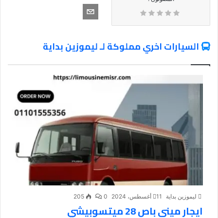
السيارات اخري مملوكة لـ ليموزين بداية
ليموزين بداية
11 أغسطس، 2024
0
205
ايجار ميني باص 28 ميتسوبيشي