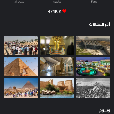
Fans
متابعون
انستجرام
474K
K
أخر المقالات
وسوم