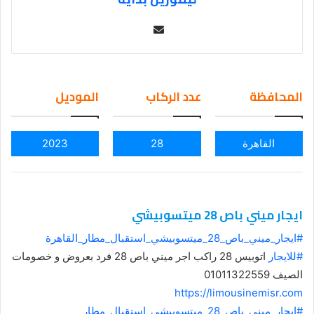
Se
nd
an
em
المحافظة
عدد الركاب
الموديل
ail
القاهرة
28
2023
ايجار ميني باص 28 ميتسوبيشي
#ايجار_ميني_باص_28_ميتسوبيشي_استقبال_مطار_القاهرة
#للايجار
اتوبيس 28 راكب اجر ميني باص 28 فرد بعروض و خصومات
الصيف 01011322559
https://limousinemisr.com
#ايجار_ميني_باص_28_ميتسوبيشي_استقبال_مطار