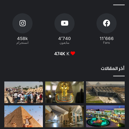
458k
4٬740
11٬666
Fans
متابعون
انستجرام
474K
K
أخر المقالات