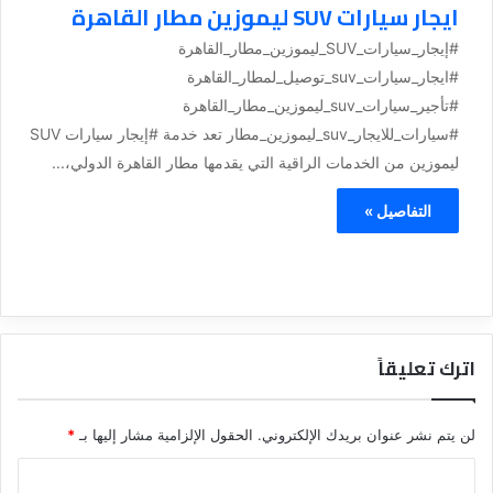
ايجار سيارات SUV ليموزين مطار القاهرة
#إيجار_سيارات_SUV_ليموزين_مطار_القاهرة
#ايجار_سيارات_suv_توصيل_لمطار_القاهرة
#تأجير_سيارات_suv_ليموزين_مطار_القاهرة
#سيارات_للايجار_suv_ليموزين_مطار تعد خدمة #إيجار سيارات SUV
ليموزين من الخدمات الراقية التي يقدمها مطار القاهرة الدولي،...
التفاصيل »
اترك تعليقاً
لن يتم نشر عنوان بريدك الإلكتروني.
الحقول الإلزامية مشار إليها بـ
*
ا