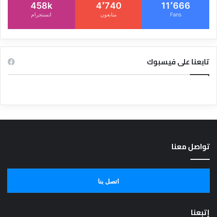
458k
4٬740
11٬666
Fans
متابعون
انستجرام
تابعنا على فيسبوك
تواصل معنا
اتصل بنا
إتبعنا