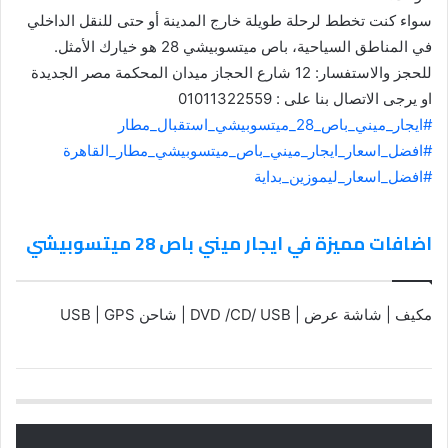
سواء كنت تخطط لرحلة طويلة خارج المدينة أو حتى للنقل الداخلي
في المناطق السياحية، باص ميتسوبيشي 28 هو خيارك الأمثل.
للحجز والاستفسار: 12 شارع الحجاز ميدان المحكمة مصر الجديدة
او يرجى الاتصال بنا على : 01011322559
#ايجار_ميني_باص_28_ميتسوبيشي_استقبال_مطار
#افضل_اسعار_ايجار_ميني_باص_ميتسوبيشي_مطار_القاهرة
#افضل_اسعار_ليموزين_بداية
اضافات مميزة في ايجار ميني باص 28 ميتسوبيشي
مكيف | شاشة عرض | DVD /CD/ USB | شاحن USB | GPS