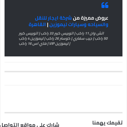
عروض مميزة من
شركة ايجار للنقل
والسياحه وسيارات ليموزين
|
القاهرة
اتش وان 11 راكب | اتوبيس كبير 33 راكب | اتوبيس كبير
50 راكب | جيب سفاري | كوستر 26 راكب | ليموزين 4 راكب
| ليموزين VIP | هاي اس 16 راكب
تقيمك يهمنا
شارك على مواقع التواصل 