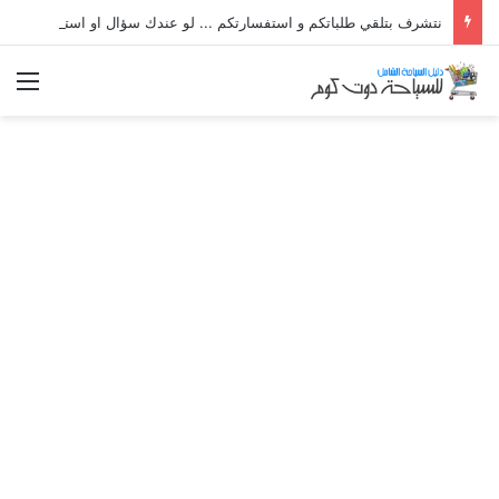
نتشرف بتلقي طلباتكم و استفسارتكم ... لو عندك سؤال او استفسار ماتدرددش فى طلب المساعدة
الق