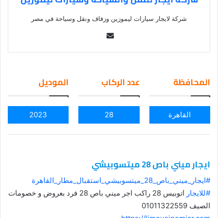
شركة لايجار سيارات ليموزين وزفاف ونقل وسياحة في مصر
Se
nd
an
em
المحافظة
عدد الركاب
الموديل
ail
القاهرة
28
2023
ايجار ميني باص 28 ميتسوبيشي
#ايجار_ميني_باص_28_ميتسوبيشي_استقبال_مطار_القاهرة
#للايجار
اتوبيس 28 راكب اجر ميني باص 28 فرد بعروض و خصومات
الصيف 01011322559